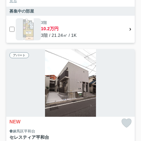
見る
募集中の部屋
3階
10.2万円
3階 / 21.24㎡ / 1K
アパート
NEW
練馬区平和台
セレスティア平和台