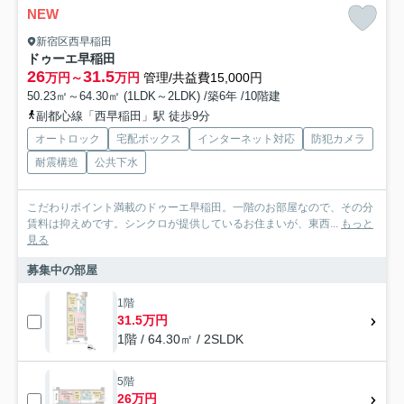
NEW
新宿区西早稲田
ドゥーエ早稲田
26
31.5
万円～
万円
管理/共益費15,000円
50.23㎡～64.30㎡ (1LDK～2LDK) /築6年 /10階建
副都心線「西早稲田」駅 徒歩9分
オートロック
宅配ボックス
インターネット対応
防犯カメラ
耐震構造
公共下水
こだわりポイント満載のドゥーエ早稲田。一階のお部屋なので、その分
賃料は抑えめです。シンクロが提供しているお住まいが、東西...
もっと
見る
募集中の部屋
1階
31.5万円
1階 / 64.30㎡ / 2SLDK
5階
26万円