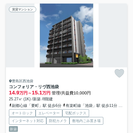
賃貸マンション
豊島区西池袋
コンフォリア・リヴ西池袋
14.9
15.1
万円～
万円
管理/共益費10,000円
25.27㎡ (1K) /新築 /8階建
副都心線「要町」駅 徒歩6分
有楽町線「池袋」駅 徒歩11分
山手線
オートロック
エレベーター
宅配ボックス
インターネット対応
防犯カメラ
敷地内ごみ置き場
新築