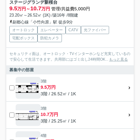
ステージグランデ新桜台
9.5
10.7
万円～
万円
管理/共益費5,000円
23.20㎡～26.52㎡ (1K) /築16年 /8階建
副都心線「小竹向原」駅 徒歩9分
オートロック
エレベーター
CATV
光ファイバー
宅配ボックス
防犯カメラ
セキュリティ面は、オートロック・TVインターホンなど充実しているの
で安心して生活できます。共用部にはゴミ出し24時間OK...
もっと見る
募集中の部屋
3階
9.5万円
3階 / 26.52㎡ / 1K
3階
10.7万円
3階 / 25.25㎡ / 1K
4階