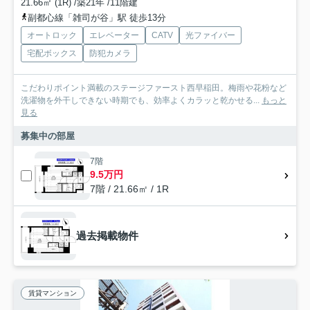
21.66㎡ (1R) /築21年 /11階建
副都心線「雑司が谷」駅 徒歩13分
オートロック
エレベーター
CATV
光ファイバー
宅配ボックス
防犯カメラ
こだわりポイント満載のステージファースト西早稲田。梅雨や花粉など
洗濯物を外干しできない時期でも、効率よくカラッと乾かせる...
もっと
見る
募集中の部屋
7階
9.5万円
7階 / 21.66㎡ / 1R
過去掲載物件
賃貸マンション