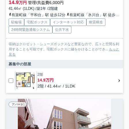
14.9
万円
管理/共益費6,000円
41.44㎡ (1LDK) /築1年 /2階建
有楽町線「平和台」駅 徒歩12分
有楽町線「氷川台」駅 徒歩16分
駐輪場
宅配ボックス
インターネット対応
耐震構造
24時間緊急通報システム
公共下水
収納はクロゼット・シューズボックスなど豊富なので、広々と空間を利
用することも可能です。宅配ボックスに鍵をかけることができ...
もっと
見る
募集中の部屋
2階
14.9万円
2階 / 41.44㎡ / 1LDK
アパート