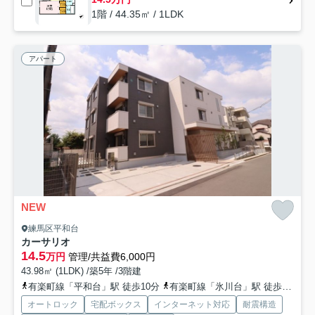
1階 / 44.35㎡ / 1LDK
アパート
NEW
練馬区平和台
カーサリオ
14.5
万円
管理/共益費6,000円
43.98㎡ (1LDK) /築5年 /3階建
有楽町線「平和台」駅 徒歩10分
有楽町線「氷川台」駅 徒歩17分
オートロック
宅配ボックス
インターネット対応
耐震構造