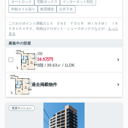
オートロック
宅配ボックス
インターネット対応
外観タイル張り
耐震構造
公共下水
こだわりポイント満載の１４ ＯＮＥ ＦＯＵＲ ＭＩＮＡＭＩ ＩＫ
ＥＢＵＫＵＲＯ。収納はクロゼット・シューズボックスなどが...
もっと
見る
募集中の部屋
3階
16.5万円
3階 / 39.63㎡ / 1LDK
過去掲載物件
賃貸マンション