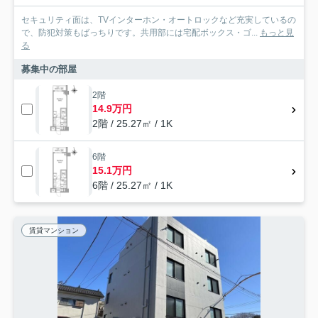
セキュリティ面は、TVインターホン・オートロックなど充実しているの
で、防犯対策もばっちりです。共用部には宅配ボックス・ゴ...
もっと見
る
募集中の部屋
2階
14.9万円
2階 / 25.27㎡ / 1K
6階
15.1万円
6階 / 25.27㎡ / 1K
賃貸マンション