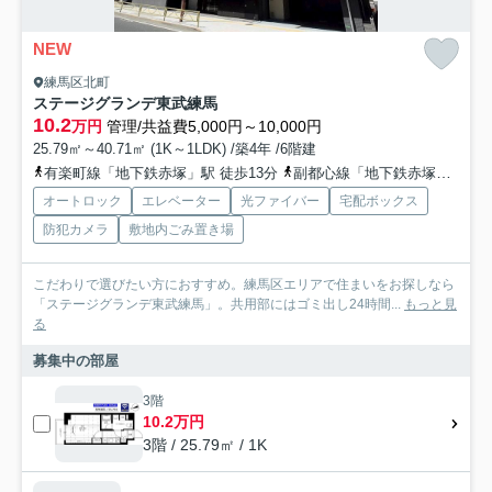
NEW
練馬区北町
ステージグランデ東武練馬
10.2
万円
管理/共益費5,000円～10,000円
25.79㎡～40.71㎡ (1K～1LDK) /築4年 /6階建
有楽町線「地下鉄赤塚」駅 徒歩13分
副都心線「地下鉄赤塚」駅 徒歩13分
オートロック
エレベーター
光ファイバー
宅配ボックス
防犯カメラ
敷地内ごみ置き場
こだわりで選びたい方におすすめ。練馬区エリアで住まいをお探しなら
「ステージグランデ東武練馬」。共用部にはゴミ出し24時間...
もっと見
る
募集中の部屋
3階
10.2万円
3階 / 25.79㎡ / 1K