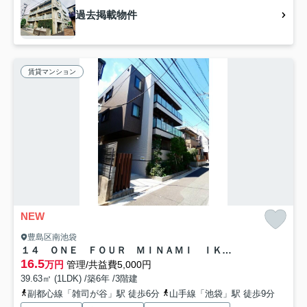
過去掲載物件
賃貸マンション
NEW
豊島区南池袋
１４ ＯＮＥ ＦＯＵＲ ＭＩＮＡＭＩ ＩＫＥＢＵＫＵＲＯ
16.5
万円
管理/共益費5,000円
39.63㎡ (1LDK) /築6年 /3階建
副都心線「雑司が谷」駅 徒歩6分
山手線「池袋」駅 徒歩9分