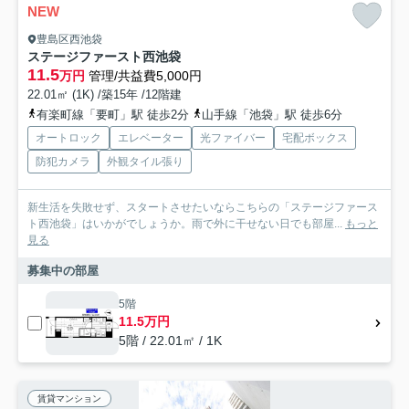
NEW
豊島区西池袋
ステージファースト西池袋
11.5
万円
管理/共益費5,000円
22.01㎡ (1K) /築15年 /12階建
有楽町線「要町」駅 徒歩2分
山手線「池袋」駅 徒歩6分
オートロック
エレベーター
光ファイバー
宅配ボックス
防犯カメラ
外観タイル張り
新生活を失敗せず、スタートさせたいならこちらの「ステージファース
ト西池袋」はいかがでしょうか。雨で外に干せない日でも部屋...
もっと
見る
募集中の部屋
5階
11.5万円
5階 / 22.01㎡ / 1K
賃貸マンション