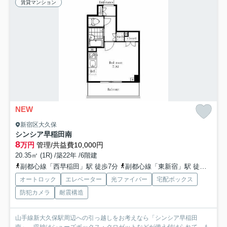
賃貸マンション
NEW
新宿区大久保
シンシア早稲田南
8
万円
管理/共益費10,000円
20.35㎡ (1R) /築22年 /6階建
副都心線「西早稲田」駅 徒歩7分
副都心線「東新宿」駅 徒歩11分
オートロック
エレベーター
光ファイバー
宅配ボックス
防犯カメラ
耐震構造
山手線新大久保駅周辺への引っ越しをお考えなら「シンシア早稲田