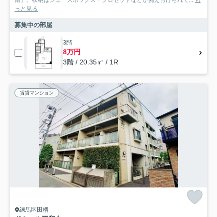
南」。収納はシューズボックス・クロゼットなどが備え付けられて...
も
っと見る
募集中の部屋
3階
8万円
3階 / 20.35㎡ / 1R
賃貸マンション
練馬区田柄