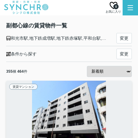
0
お気に入り
副都心線の賃貸物件一覧
和光市駅,地下鉄成増駅,地下鉄赤塚駅,平和台駅,氷川台駅,小竹向原駅,千川駅,要町駅,池袋駅,雑司が谷駅,西早稲田駅,東新宿駅,新宿三丁目駅,北参道駅,原宿駅,渋谷駅
変更
条件から探す
変更
355
棟
464
件
賃貸マンション