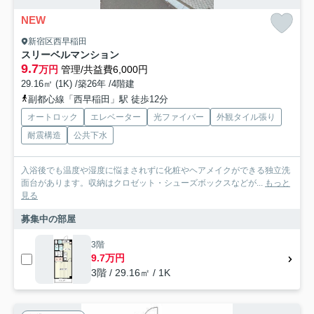
NEW
新宿区西早稲田
スリーベルマンション
9.7
万円
管理/共益費6,000円
29.16㎡ (1K) /築26年 /4階建
副都心線「西早稲田」駅 徒歩12分
オートロック
エレベーター
光ファイバー
外観タイル張り
耐震構造
公共下水
入浴後でも温度や湿度に悩まされずに化粧やヘアメイクができる独立洗
面台があります。収納はクロゼット・シューズボックスなどが...
もっと
見る
募集中の部屋
3階
9.7万円
3階 / 29.16㎡ / 1K