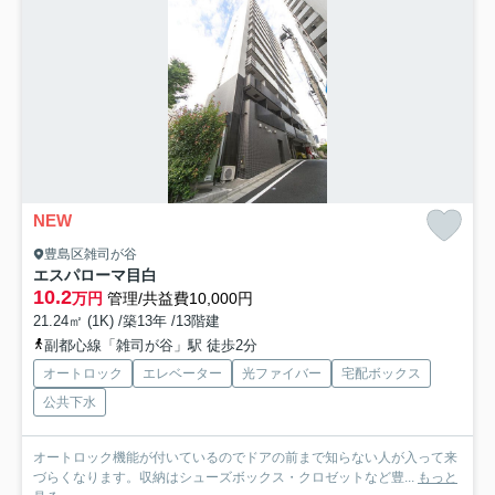
NEW
豊島区雑司が谷
エスパローマ目白
10.2
万円
管理/共益費10,000円
21.24㎡ (1K) /築13年 /13階建
副都心線「雑司が谷」駅 徒歩2分
オートロック
エレベーター
光ファイバー
宅配ボックス
公共下水
オートロック機能が付いているのでドアの前まで知らない人が入って来
づらくなります。収納はシューズボックス・クロゼットなど豊...
もっと