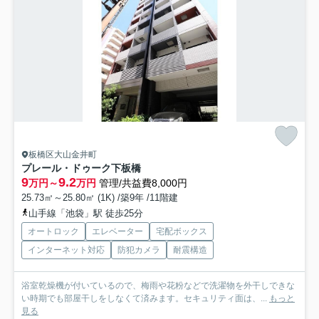
板橋区大山金井町
プレール・ドゥーク下板橋
9
9.2
万円～
万円
管理/共益費8,000円
25.73㎡～25.80㎡ (1K) /築9年 /11階建
山手線「池袋」駅 徒歩25分
オートロック
エレベーター
宅配ボックス
インターネット対応
防犯カメラ
耐震構造
浴室乾燥機が付いているので、梅雨や花粉などで洗濯物を外干しできな
い時期でも部屋干しをしなくて済みます。セキュリティ面は、...
もっと
見る