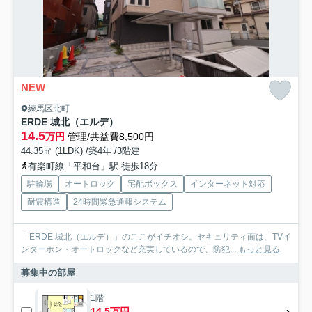
NEW
練馬区北町
ERDE 城北（エルデ）
14.5
万円
管理/共益費8,500円
44.35㎡ (1LDK) /築4年 /3階建
有楽町線「平和台」駅 徒歩18分
駐輪場
オートロック
宅配ボックス
インターネット対応
耐震構造
24時間緊急通報システム
「ERDE 城北（エルデ）」のここがイチオシ。セキュリティ面は、TVイ
ンターホン・オートロックなど充実しているので、防犯...
もっと見る
募集中の部屋
1階
14.5万円