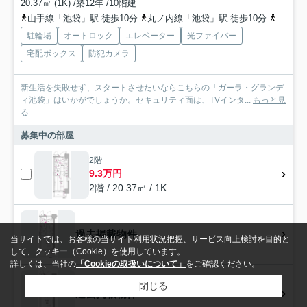
20.37㎡ (1K) /築12年 /10階建
山手線「池袋」駅 徒歩10分
丸ノ内線「池袋」駅 徒歩10分
西武池
駐輪場
オートロック
エレベーター
光ファイバー
宅配ボックス
防犯カメラ
新生活を失敗せず、スタートさせたいならこちらの「ガーラ・グランデ
ィ池袋」はいかがでしょうか。セキュリティ面は、TVインタ...
もっと見
る
募集中の部屋
2階
9.3万円
2階 / 20.37㎡ / 1K
過去掲載物件
当サイトでは、お客様の当サイト利用状況把握、サービス向上検討を目的と
して、クッキー（Cookie）を使用しています。
詳しくは、当社の
「Cookieの取扱いについて」
をご確認ください。
閉じる
過去掲載物件