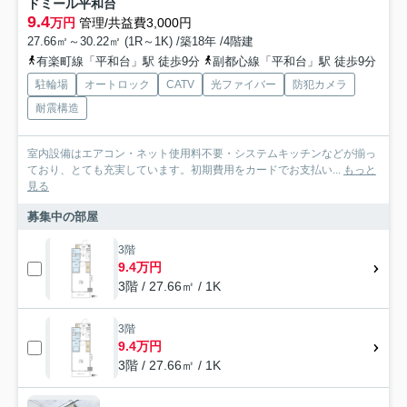
ドミール平和台
9.4
万円
管理/共益費3,000円
27.66㎡～30.22㎡ (1R～1K) /築18年 /4階建
有楽町線「平和台」駅 徒歩9分
副都心線「平和台」駅 徒歩9分
駐輪場
オートロック
CATV
光ファイバー
防犯カメラ
耐震構造
室内設備はエアコン・ネット使用料不要・システムキッチンなどが揃っ
ており、とても充実しています。初期費用をカードでお支払い...
もっと
見る
募集中の部屋
3階
9.4万円
3階 / 27.66㎡ / 1K
3階
9.4万円
3階 / 27.66㎡ / 1K