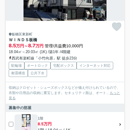
板橋区東新町
ＷＩＮＤＳ板橋
8.5
8.7
万円～
万円
管理/共益費10,000円
18.04㎡～20.03㎡ (1K) /築1年 /4階建
西武有楽町線「小竹向原」駅 徒歩23分
駐輪場
オートロック
宅配ボックス
インターネット対応
耐震構造
公共下水
収納はクロゼット・シューズボックスなどが備え付けられているので、
衣類や日用品の収納に重宝します。セキュリティ面は、オート...
もっと
見る
募集中の部屋
1階
8.5万円
1階 / 18.04㎡ / 1K