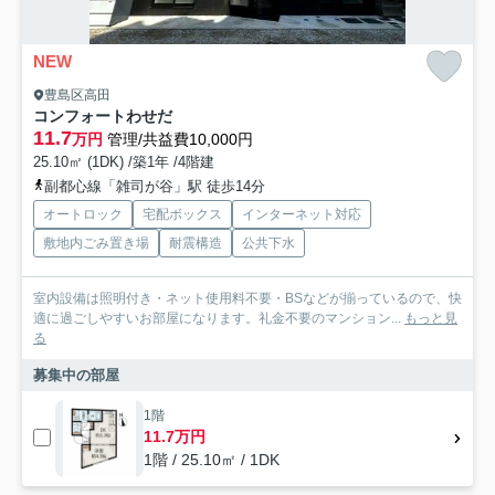
NEW
豊島区高田
コンフォートわせだ
11.7
万円
管理/共益費10,000円
25.10㎡ (1DK) /築1年 /4階建
副都心線「雑司が谷」駅 徒歩14分
オートロック
宅配ボックス
インターネット対応
敷地内ごみ置き場
耐震構造
公共下水
室内設備は照明付き・ネット使用料不要・BSなどが揃っているので、快
適に過ごしやすいお部屋になります。礼金不要のマンション...
もっと見
る
募集中の部屋
1階
11.7万円
1階 / 25.10㎡ / 1DK