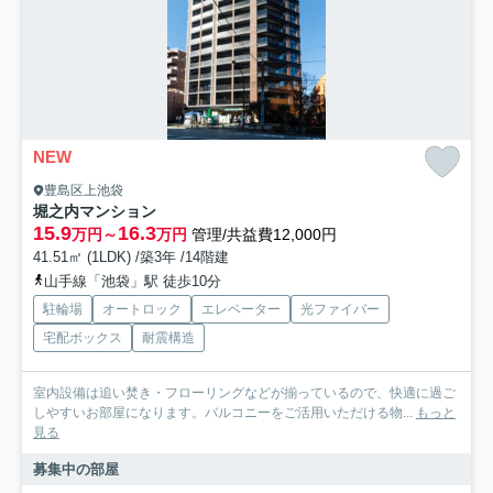
NEW
豊島区上池袋
堀之内マンション
15.9
16.3
万円～
万円
管理/共益費12,000円
41.51㎡ (1LDK) /築3年 /14階建
山手線「池袋」駅 徒歩10分
駐輪場
オートロック
エレベーター
光ファイバー
宅配ボックス
耐震構造
室内設備は追い焚き・フローリングなどが揃っているので、快適に過ご
しやすいお部屋になります。バルコニーをご活用いただける物...
もっと
見る
募集中の部屋