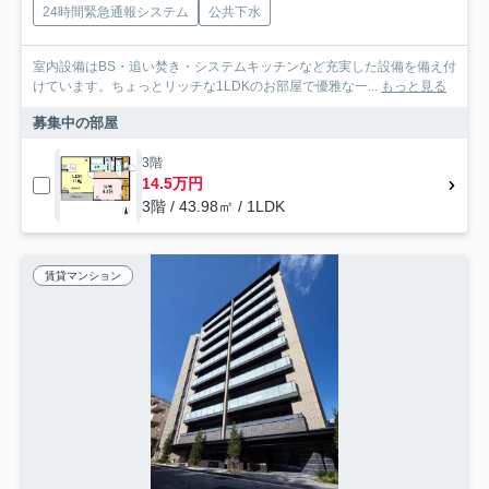
24時間緊急通報システム
公共下水
室内設備はBS・追い焚き・システムキッチンなど充実した設備を備え付
けています。ちょっとリッチな1LDKのお部屋で優雅な一...
もっと見る
募集中の部屋
3階
14.5万円
3階 / 43.98㎡ / 1LDK
賃貸マンション