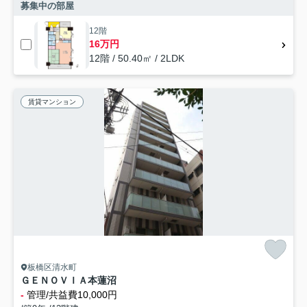
募集中の部屋
12階
16万円
12階 / 50.40㎡ / 2LDK
賃貸マンション
板橋区清水町
ＧＥＮＯＶＩＡ本蓮沼
-
管理/共益費10,000円