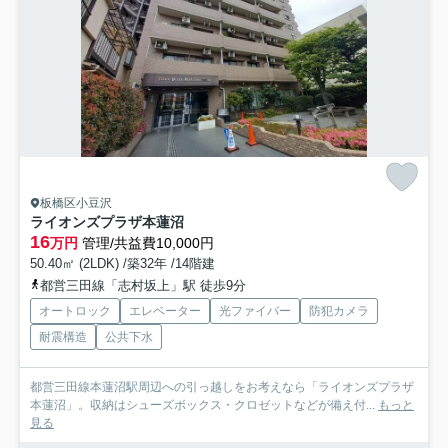
板橋区小豆沢
ライオンズプラザ本蓮沼
16
万円
管理/共益費10,000円
50.40㎡ (2LDK) /築32年 /14階建
都営三田線「志村坂上」駅 徒歩9分
オートロック
エレベーター
光ファイバー
防犯カメラ
耐震構造
公共下水
都営三田線本蓮沼駅周辺への引っ越しをお考えなら「ライオンズプラザ
本蓮沼」。収納はシューズボックス・クロゼットなどが備え付...
もっと
見る