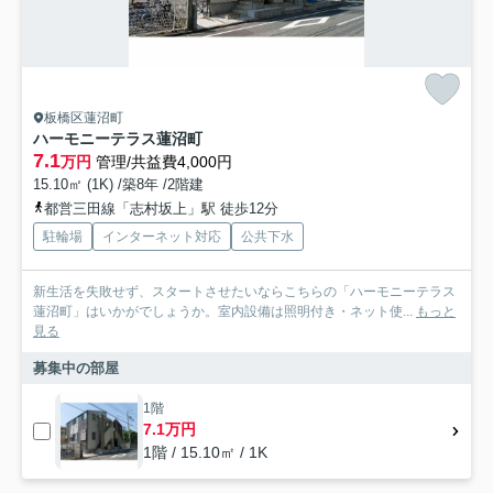
板橋区蓮沼町
ハーモニーテラス蓮沼町
7.1
万円
管理/共益費4,000円
15.10㎡ (1K) /築8年 /2階建
都営三田線「志村坂上」駅 徒歩12分
駐輪場
インターネット対応
公共下水
新生活を失敗せず、スタートさせたいならこちらの「ハーモニーテラス
蓮沼町」はいかがでしょうか。室内設備は照明付き・ネット使...
もっと
見る
募集中の部屋
1階
7.1万円
1階 / 15.10㎡ / 1K