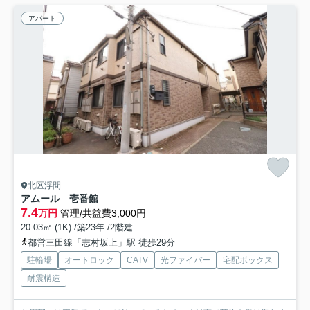
アパート
北区浮間
アムール 壱番館
7.4
万円
管理/共益費3,000円
20.03㎡ (1K) /築23年 /2階建
都営三田線「志村坂上」駅 徒歩29分
駐輪場
オートロック
CATV
光ファイバー
宅配ボックス
耐震構造