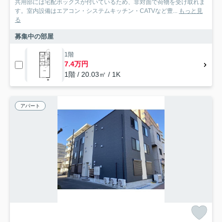
共用部には宅配ボックスが付いているため、非対面で荷物を受け取れま
す。室内設備はエアコン・システムキッチン・CATVなど豊...
もっと見
る
募集中の部屋
1階
7.4万円
1階 / 20.03㎡ / 1K
アパート