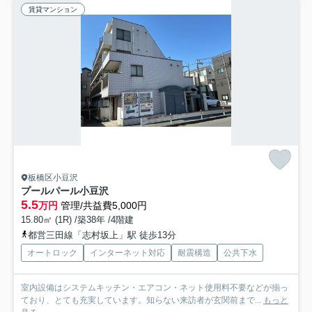
賃貸マンション
板橋区小豆沢
プールパール小豆沢
5.5
万円
管理/共益費5,000円
15.80㎡ (1R) /築38年 /4階建
都営三田線「志村坂上」駅 徒歩13分
オートロック
インターネット対応
耐震構造
公共下水
室内設備はシステムキッチン・エアコン・ネット使用料不要などが揃っ
ており、とても充実しています。知らない来訪者が玄関前まで...
もっと