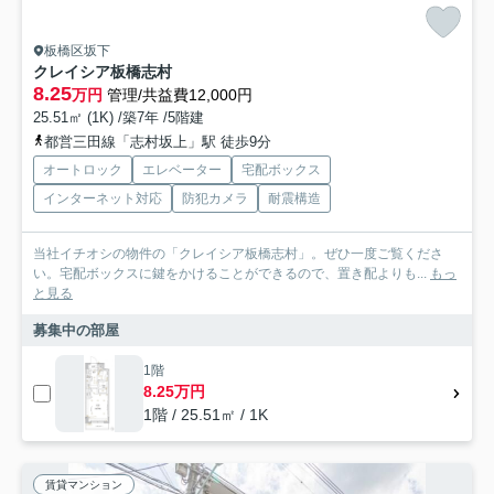
板橋区坂下
クレイシア板橋志村
8.25
万円
管理/共益費12,000円
25.51㎡ (1K) /築7年 /5階建
都営三田線「志村坂上」駅 徒歩9分
オートロック
エレベーター
宅配ボックス
インターネット対応
防犯カメラ
耐震構造
当社イチオシの物件の「クレイシア板橋志村」。ぜひ一度ご覧くださ
い。宅配ボックスに鍵をかけることができるので、置き配よりも...
もっ
と見る
募集中の部屋
1階
8.25万円
1階 / 25.51㎡ / 1K
賃貸マンション