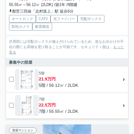
55.55㎡～56.12㎡ (2LDK) /築1年 /8階建
都営三田線「志村坂上」駅 徒歩6分
オートロック
CATV
光ファイバー
宅配ボックス
防犯カメラ
耐震構造
共用部には宅配ボックスが備え付けられているため、急なお出かけや不
在の際にも荷物を受け取ることが可能です。セキュリティ面は...
もっと
見る
募集中の部屋
5階
21.9万円
5階 / 56.12㎡ / 2LDK
7階
22.5万円
7階 / 55.55㎡ / 2LDK
賃貸マンション