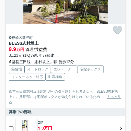
板橋区前野町
BLESS志村坂上
9.9
万円
管理/共益費-
31.23㎡ (1K) /築8年 /7階建
都営三田線「志村坂上」駅 徒歩12分
駐輪場
オートロック
エレベーター
宅配ボックス
インターネット対応
耐震構造
都営三田線志村坂上駅周辺への引っ越しをお考えなら「BLESS志村坂
上」。共用部には宅配ボックスが備え付けられているため、...
もっと見
る
募集中の部屋
2階
9.9万円