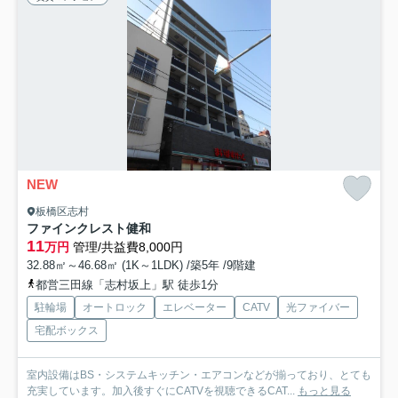
NEW
板橋区志村
ファインクレスト健和
11
万円
管理/共益費8,000円
32.88㎡～46.68㎡ (1K～1LDK) /築5年 /9階建
都営三田線「志村坂上」駅 徒歩1分
駐輪場
オートロック
エレベーター
CATV
光ファイバー
宅配ボックス
室内設備はBS・システムキッチン・エアコンなどが揃っており、とても
充実しています。加入後すぐにCATVを視聴できるCAT...
もっと見る