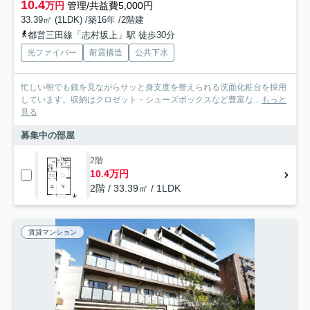
10.4
万円
管理/共益費5,000円
33.39㎡ (1LDK) /築16年 /2階建
都営三田線「志村坂上」駅 徒歩30分
光ファイバー
耐震構造
公共下水
忙しい朝でも鏡を見ながらサッと身支度を整えられる洗面化粧台を採用
しています。収納はクロゼット・シューズボックスなど豊富な...
もっと
見る
募集中の部屋
2階
10.4万円
2階 / 33.39㎡ / 1LDK
賃貸マンション