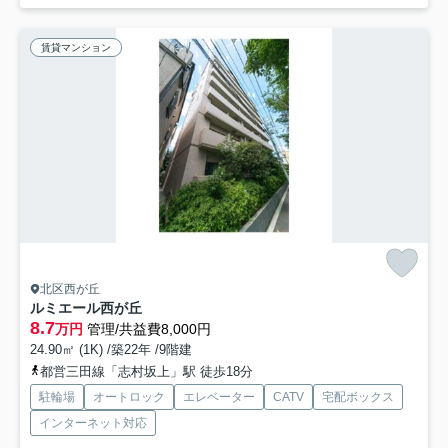
賃貸マンション
北区西が丘
ルミエール西が丘
8.7
万円
管理/共益費8,000円
24.90㎡ (1K) /築22年 /9階建
都営三田線「志村坂上」駅 徒歩18分
駐輪場
オートロック
エレベーター
CATV
宅配ボックス
インターネット対応