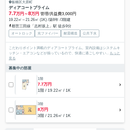
板橋区大原町
ディアコートプライム
7.7
8
万円～
万円
管理/共益費3,000円
19.22㎡～21.26㎡ (1K) /築8年 /3階建
都営三田線「志村坂上」駅 徒歩9分
オートロック
光ファイバー
耐震構造
公共下水
こだわりポイント満載のディアコートプライム。室内設備はシステムキ
ッチン・エアコンなどが揃っているので、快適に過ごしやすい...
もっと
見る
募集中の部屋
1階
7.7万円
1階 / 19.22㎡ / 1K
3階
8万円
3階 / 21.26㎡ / 1K