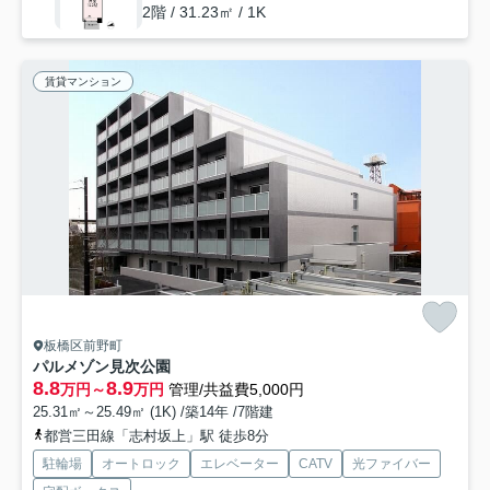
2階 / 31.23㎡ / 1K
賃貸マンション
板橋区前野町
パルメゾン見次公園
8.8
8.9
万円～
万円
管理/共益費5,000円
25.31㎡～25.49㎡ (1K) /築14年 /7階建
都営三田線「志村坂上」駅 徒歩8分
駐輪場
オートロック
エレベーター
CATV
光ファイバー