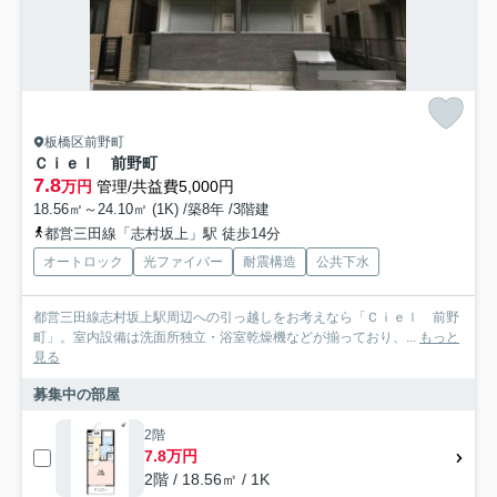
板橋区前野町
Ｃｉｅｌ 前野町
7.8
万円
管理/共益費5,000円
18.56㎡～24.10㎡ (1K) /築8年 /3階建
都営三田線「志村坂上」駅 徒歩14分
オートロック
光ファイバー
耐震構造
公共下水
都営三田線志村坂上駅周辺への引っ越しをお考えなら「Ｃｉｅｌ 前野
町」。室内設備は洗面所独立・浴室乾燥機などが揃っており、...
もっと
見る
募集中の部屋
2階
7.8万円
2階 / 18.56㎡ / 1K