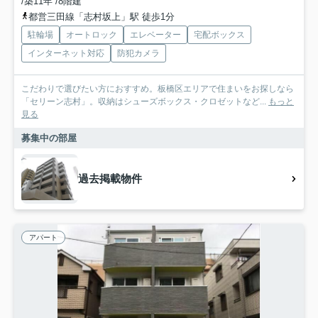
/築11年 /8階建
都営三田線「志村坂上」駅 徒歩1分
駐輪場
オートロック
エレベーター
宅配ボックス
インターネット対応
防犯カメラ
こだわりで選びたい方におすすめ。板橋区エリアで住まいをお探しなら
「セリーン志村」。収納はシューズボックス・クロゼットなど...
もっと
見る
募集中の部屋
過去掲載物件
アパート