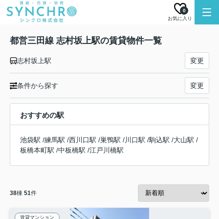
0
お気に入り
都営三田線 志村坂上駅の賃貸物件一覧
志村坂上駅
変更
条件から探す
変更
おすすめの駅
池袋駅
/
練馬駅
/
西川口駅
/
巣鴨駅
/
川口駅
/
駒込駅
/
大山駅
/
板橋本町駅
/
中板橋駅
/
江戸川橋駅
38
棟
51
件
賃貸マンション