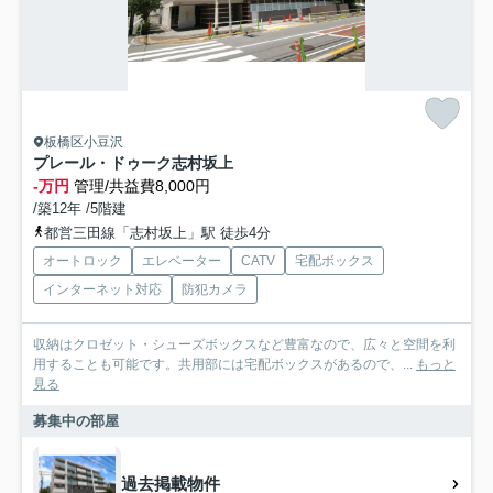
板橋区小豆沢
プレール・ドゥーク志村坂上
-万円
管理/共益費8,000円
/築12年 /5階建
都営三田線「志村坂上」駅 徒歩4分
オートロック
エレベーター
CATV
宅配ボックス
インターネット対応
防犯カメラ
収納はクロゼット・シューズボックスなど豊富なので、広々と空間を利
用することも可能です。共用部には宅配ボックスがあるので、...
もっと
見る
募集中の部屋
過去掲載物件