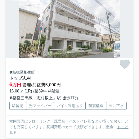
板橋区相生町
トップ志村
6
万円
管理/共益費5,000円
16.06㎡ (1R) /築39年 /4階建
都営三田線「志村坂上」駅 徒歩17分
駐輪場
光ファイバー
バイク置場あり
耐震構造
公共下水
室内設備はフローリング・洗面台・バストイレ別などが揃っており、と
ても充実しています。初期費用のカード決済ができます。敷金...
もっと
見る