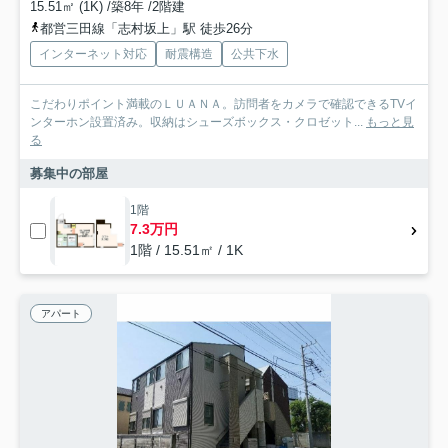
15.51㎡ (1K) /築8年 /2階建
都営三田線「志村坂上」駅 徒歩26分
インターネット対応
耐震構造
公共下水
こだわりポイント満載のＬＵＡＮＡ。訪問者をカメラで確認できるTVイ
ンターホン設置済み。収納はシューズボックス・クロゼット...
もっと見
る
募集中の部屋
1階
7.3万円
1階 / 15.51㎡ / 1K
アパート