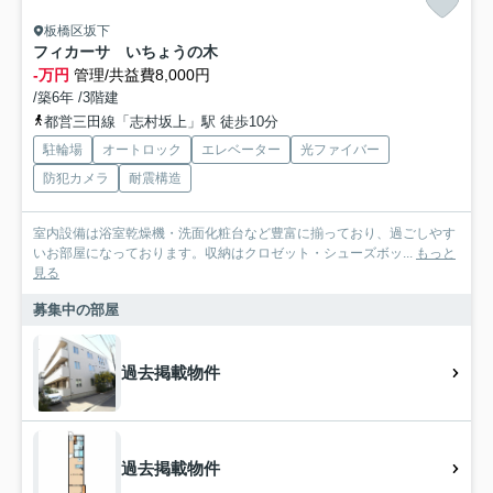
板橋区坂下
フィカーサ いちょうの木
-万円
管理/共益費8,000円
/築6年 /3階建
都営三田線「志村坂上」駅 徒歩10分
駐輪場
オートロック
エレベーター
光ファイバー
防犯カメラ
耐震構造
室内設備は浴室乾燥機・洗面化粧台など豊富に揃っており、過ごしやす
いお部屋になっております。収納はクロゼット・シューズボッ...
もっと
見る
募集中の部屋
過去掲載物件
過去掲載物件