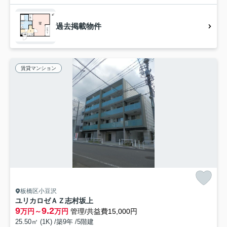
過去掲載物件
賃貸マンション
板橋区小豆沢
ユリカロゼＡＺ志村坂上
9
9.2
万円～
万円
管理/共益費15,000円
25.50㎡ (1K) /築9年 /5階建