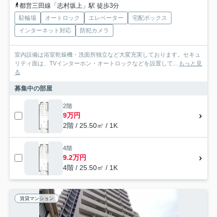
都営三田線「志村坂上」駅 徒歩3分
駐輪場
オートロック
エレベーター
宅配ボックス
インターネット対応
防犯カメラ
室内設備は浴室乾燥機・洗面所独立など大変充実しております。セキュ
リティ面は、TVインターホン・オートロックなどを設置して...
もっと見
る
募集中の部屋
2階
9万円
2階 / 25.50㎡ / 1K
4階
9.2万円
4階 / 25.50㎡ / 1K
賃貸マンション