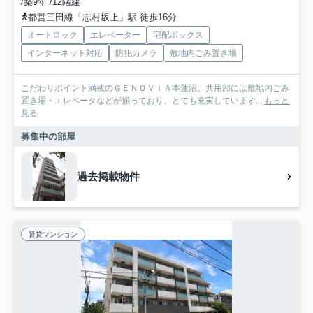
/築9年 /12階建
都営三田線「志村坂上」駅 徒歩16分
オートロック
エレベーター
宅配ボックス
インターネット対応
防犯カメラ
敷地内ごみ置き場
こだわりポイント満載のＧＥＮＯＶＩＡ本蓮沼。共用部には敷地内ごみ
置き場・エレベータなどが揃っており、とても充実しています...
もっと
見る
募集中の部屋
過去掲載物件
賃貸マンション