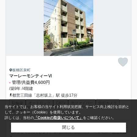
板橋区泉町
マーレーモンティーⅥ
-
管理/共益費4,600円
/築9年 /4階建
都営三田線「志村坂上」駅 徒歩17分
駐輪場
オートロック
CATV
光ファイバー
防犯カメラ
当サイトでは、お客様の当サイト利用状況把握、サービス向上検討を目的と
耐震構造
して、クッキー（Cookie）を使用しています。
詳しくは、当社の
「Cookieの取扱いについて」
をご確認ください。
セキュリティ面は、オートロック・TVインターホンなど充実しているの
閉じる
で安心して生活できます。室内設備は洗面所独立・浴室乾燥...
もっと見