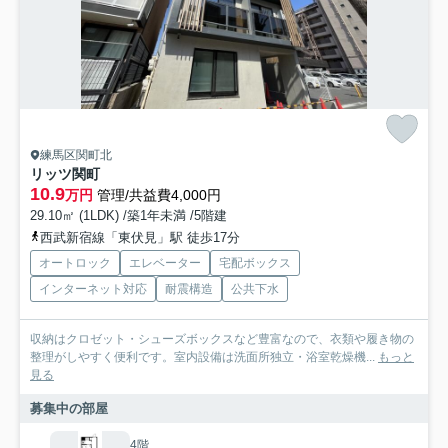
練馬区関町北
リッツ関町
10.9
万円
管理/共益費4,000円
29.10㎡ (1LDK) /築1年未満 /5階建
西武新宿線「東伏見」駅 徒歩17分
オートロック
エレベーター
宅配ボックス
インターネット対応
耐震構造
公共下水
収納はクロゼット・シューズボックスなど豊富なので、衣類や履き物の
整理がしやすく便利です。室内設備は洗面所独立・浴室乾燥機...
もっと
見る
募集中の部屋
4階