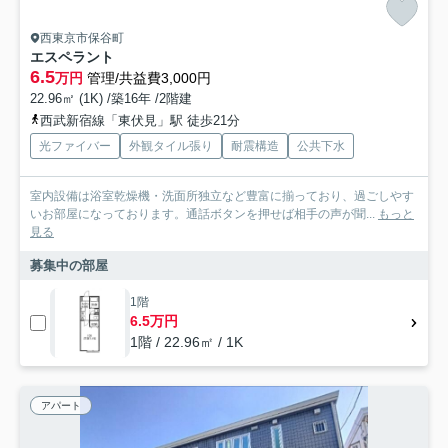
西東京市保谷町
エスペラント
6.5
万円
管理/共益費3,000円
22.96㎡ (1K) /築16年 /2階建
西武新宿線「東伏見」駅 徒歩21分
光ファイバー
外観タイル張り
耐震構造
公共下水
室内設備は浴室乾燥機・洗面所独立など豊富に揃っており、過ごしやす
いお部屋になっております。通話ボタンを押せば相手の声が聞...
もっと
見る
募集中の部屋
1階
6.5万円
1階 / 22.96㎡ / 1K
アパート