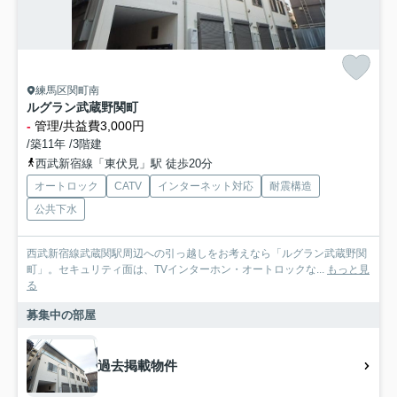
練馬区関町南
ルグラン武蔵野関町
-
管理/共益費3,000円
/築11年 /3階建
西武新宿線「東伏見」駅 徒歩20分
オートロック
CATV
インターネット対応
耐震構造
公共下水
西武新宿線武蔵関駅周辺への引っ越しをお考えなら「ルグラン武蔵野関
町」。セキュリティ面は、TVインターホン・オートロックな...
もっと見
る
募集中の部屋
過去掲載物件