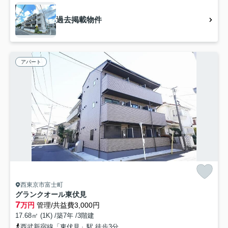
過去掲載物件
アパート
西東京市富士町
グランクオール東伏見
7
万円
管理/共益費3,000円
17.68㎡ (1K) /築7年 /3階建
西武新宿線「東伏見」駅 徒歩3分