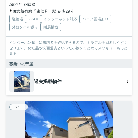
/築24年 /2階建
西武新宿線「東伏見」駅 徒歩29分
駐輪場
CATV
インターネット対応
バイク置場あり
外観タイル張り
耐震構造
インターホン越しに来訪者を確認できるので、トラブルを回避しやすく
なります。化粧品や洗面道具といった小物をまとめてスッキリ...
もっと
見る
募集中の部屋
過去掲載物件
アパート