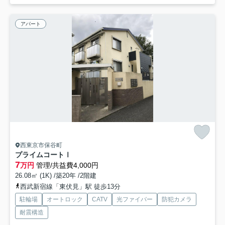
アパート
西東京市保谷町
プライムコートⅠ
7
万円
管理/共益費4,000円
26.08㎡ (1K) /築20年 /2階建
西武新宿線「東伏見」駅 徒歩13分
駐輪場
オートロック
CATV
光ファイバー
防犯カメラ
耐震構造