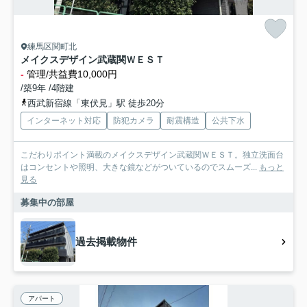
練馬区関町北
メイクスデザイン武蔵関ＷＥＳＴ
-
管理/共益費10,000円
/築9年 /4階建
西武新宿線「東伏見」駅 徒歩20分
インターネット対応
防犯カメラ
耐震構造
公共下水
こだわりポイント満載のメイクスデザイン武蔵関ＷＥＳＴ。独立洗面台
はコンセントや照明、大きな鏡などがついているのでスムーズ...
もっと
見る
募集中の部屋
過去掲載物件
アパート