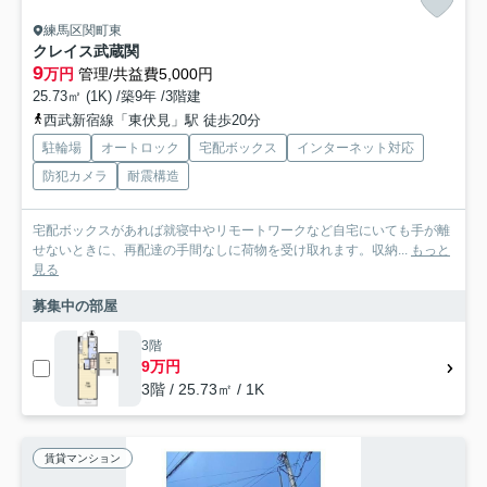
練馬区関町東
クレイス武蔵関
9
万円
管理/共益費5,000円
25.73㎡ (1K) /築9年 /3階建
西武新宿線「東伏見」駅 徒歩20分
駐輪場
オートロック
宅配ボックス
インターネット対応
防犯カメラ
耐震構造
宅配ボックスがあれば就寝中やリモートワークなど自宅にいても手が離
せないときに、再配達の手間なしに荷物を受け取れます。収納...
もっと
見る
募集中の部屋
3階
9万円
3階 / 25.73㎡ / 1K
賃貸マンション