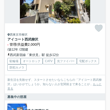
西東京市柳沢
アイコート西武柳沢
-
管理/共益費2,000円
/築12年 /2階建
西武新宿線「東伏見」駅 徒歩12分
駐輪場
オートロック
CATV
光ファイバー
宅配ボックス
防犯カメラ
新生活を失敗せず、スタートさせたいならこちらの「アイコート西武柳
沢」はいかがでしょうか。知らない人が玄関前まで来ることが...
もっと
見る
募集中の部屋