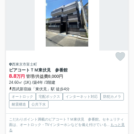
西東京市富士町
ピアコートＴＭ東伏見 参番館
8.8
万円
管理/共益費8,000円
24.60㎡ (1K) /築4年 /3階建
西武新宿線「東伏見」駅 徒歩4分
オートロック
宅配ボックス
インターネット対応
防犯カメラ
耐震構造
公共下水
こだわりポイント満載のピアコートＴＭ東伏見 参番館。セキュリティ
面は、オートロック・TVインターホンなどを備え付けている...
もっと見
る