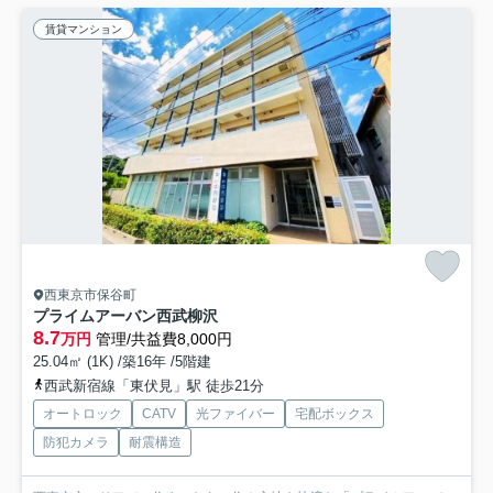
賃貸マンション
西東京市保谷町
プライムアーバン西武柳沢
8.7
万円
管理/共益費8,000円
25.04㎡ (1K) /築16年 /5階建
西武新宿線「東伏見」駅 徒歩21分
オートロック
CATV
光ファイバー
宅配ボックス
防犯カメラ
耐震構造