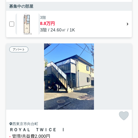
募集中の部屋
3階
8.8万円
3階 / 24.60㎡ / 1K
アパート
西東京市向台町
ＲＯＹＡＬ ＴＷＩＣＥ Ⅰ
-
管理/共益費2,000円