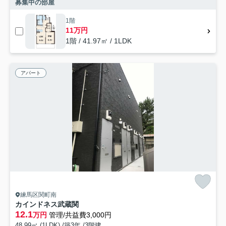
募集中の部屋
1階
11万円
1階 / 41.97㎡ / 1LDK
アパート
練馬区関町南
カインドネス武蔵関
12.1
万円
管理/共益費3,000円
48.99㎡ (1LDK) /築3年 /3階建