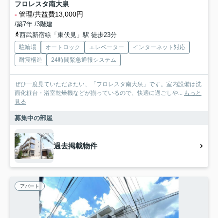
フロレスタ南大泉
-
管理/共益費13,000円
/築7年 /3階建
西武新宿線「東伏見」駅 徒歩23分
駐輪場
オートロック
エレベーター
インターネット対応
耐震構造
24時間緊急通報システム
ぜひ一度見ていただきたい、「フロレスタ南大泉」です。室内設備は洗
面化粧台・浴室乾燥機などが揃っているので、快適に過ごしや...
もっと
見る
募集中の部屋
過去掲載物件
アパート