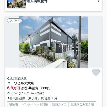
過去掲載物件
アパート
練馬区南大泉
コーワヒルズ大泉
6.9
万円
管理/共益費5,000円
21.37㎡ (1K) /築5年 /2階建
西武新宿線「東伏見」駅 徒歩33分
駐輪場
インターネット対応
防犯カメラ
敷地内ごみ置き場