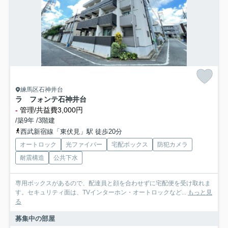
練馬区石神井台
ラ フォンテ石神井台
-
管理/共益費3,000円
/築9年 /3階建
西武新宿線「東伏見」駅 徒歩20分
オートロック
光ファイバー
宅配ボックス
防犯カメラ
耐震構造
公共下水
専用ボックスがあるので、配達員と顔を合わせずに宅配便を受け取れま
す。セキュリティ面は、TVインターホン・オートロックなど...
もっと見
る
募集中の部屋