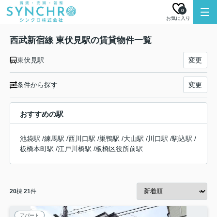
0
お気に入り
西武新宿線 東伏見駅の賃貸物件一覧
東伏見駅
変更
条件から探す
変更
おすすめの駅
池袋駅
/
練馬駅
/
西川口駅
/
巣鴨駅
/
大山駅
/
川口駅
/
駒込駅
/
板橋本町駅
/
江戸川橋駅
/
板橋区役所前駅
20
棟
21
件
アパート