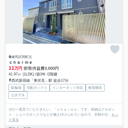
練馬区関町北
ｃｈａｒｍｅ
11
万円
管理/共益費3,000円
41.97㎡ (1LDK) /築3年 /2階建
西武新宿線「東伏見」駅 徒歩17分
駐輪場
宅配ボックス
インターネット対応
耐震構造
公共下水
ぜひ一度見ていただきたい、「ｃｈａｒｍｅ」です。収納はクロゼッ
ト・シューズボックスなどが備え付けられているので、衣類や日...
もっ
と見る