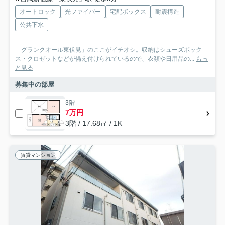
オートロック
光ファイバー
宅配ボックス
耐震構造
公共下水
「グランクオール東伏見」のここがイチオシ。収納はシューズボック
ス・クロゼットなどが備え付けられているので、衣類や日用品の...
もっ
と見る
募集中の部屋
3階
7万円
3階 / 17.68㎡ / 1K
賃貸マンション