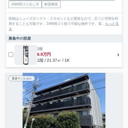
24時間ゴミ出し可
耐震構造
収納はシューズボックス・クロゼットなど豊富なので、広々と空間を利
用することも可能です。24時間ゴミ捨て可能な物件です。室...
もっと見
る
募集中の部屋
1階
6.9万円
1階 / 21.37㎡ / 1K
賃貸マンション