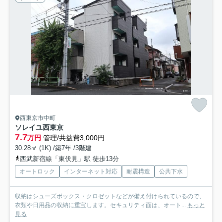
西東京市中町
ソレイユ西東京
7.7
万円
管理/共益費3,000円
30.28㎡ (1K) /築7年 /3階建
西武新宿線「東伏見」駅 徒歩13分
オートロック
インターネット対応
耐震構造
公共下水
収納はシューズボックス・クロゼットなどが備え付けられているので、
衣類や日用品の収納に重宝します。セキュリティ面は、オート...
もっと
見る