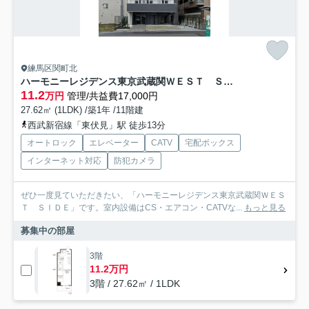
練馬区関町北
ハーモニーレジデンス東京武蔵関ＷＥＳＴ ＳＩＤＥ
11.2
万円
管理/共益費17,000円
27.62㎡ (1LDK) /築1年 /11階建
西武新宿線「東伏見」駅 徒歩13分
オートロック
エレベーター
CATV
宅配ボックス
インターネット対応
防犯カメラ
ぜひ一度見ていただきたい、「ハーモニーレジデンス東京武蔵関ＷＥＳ
Ｔ ＳＩＤＥ」です。室内設備はCS・エアコン・CATVな...
もっと見る
募集中の部屋
3階
11.2万円
3階 / 27.62㎡ / 1LDK