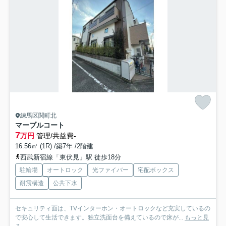
練馬区関町北
マーブルコート
7
万円
管理/共益費-
16.56㎡ (1R) /築7年 /2階建
西武新宿線「東伏見」駅 徒歩18分
駐輪場
オートロック
光ファイバー
宅配ボックス
耐震構造
公共下水
セキュリティ面は、TVインターホン・オートロックなど充実しているの
で安心して生活できます。独立洗面台を備えているので床が...
もっと見