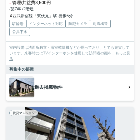
-
管理/共益費3,500円
/築7年 /2階建
西武新宿線「東伏見」駅 徒歩5分
駐輪場
インターネット対応
防犯カメラ
耐震構造
公共下水
室内設備は洗面所独立・浴室乾燥機などが揃っており、とても充実して
います。来客時にはTVインターホンを使用して訪問者の顔を...
もっと見
る
募集中の部屋
過去掲載物件
賃貸マンション