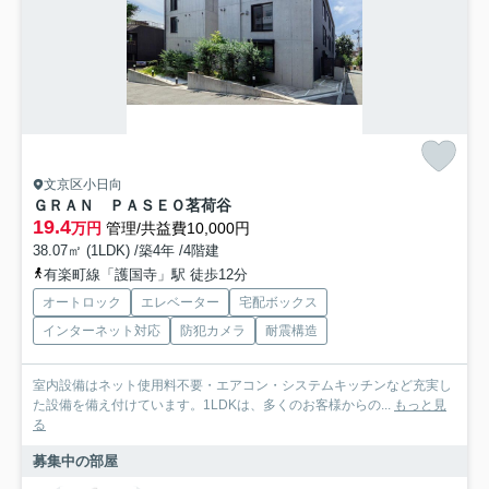
文京区小日向
ＧＲＡＮ ＰＡＳＥＯ茗荷谷
19.4
万円
管理/共益費10,000円
38.07㎡ (1LDK) /築4年 /4階建
有楽町線「護国寺」駅 徒歩12分
オートロック
エレベーター
宅配ボックス
インターネット対応
防犯カメラ
耐震構造
室内設備はネット使用料不要・エアコン・システムキッチンなど充実し
た設備を備え付けています。1LDKは、多くのお客様からの...
もっと見
る
募集中の部屋