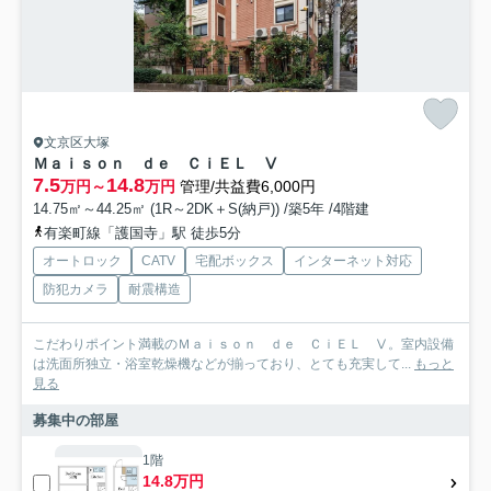
文京区大塚
Ｍａｉｓｏｎ ｄｅ ＣｉＥＬ Ⅴ
7.5
14.8
万円～
万円
管理/共益費6,000円
14.75㎡～44.25㎡ (1R～2DK＋S(納戸)) /築5年 /4階建
有楽町線「護国寺」駅 徒歩5分
オートロック
CATV
宅配ボックス
インターネット対応
防犯カメラ
耐震構造
こだわりポイント満載のＭａｉｓｏｎ ｄｅ ＣｉＥＬ Ⅴ。室内設備
は洗面所独立・浴室乾燥機などが揃っており、とても充実して...
もっと
見る
募集中の部屋
1階
14.8万円