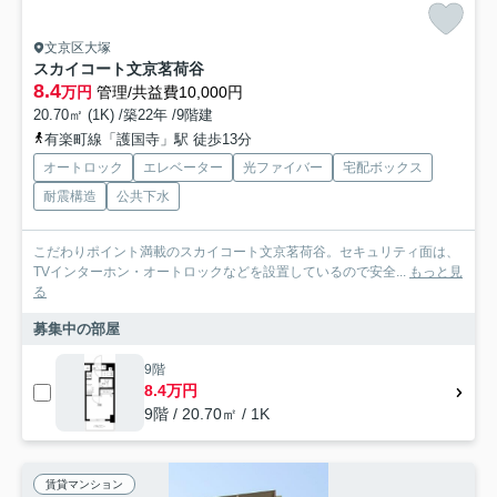
文京区大塚
スカイコート文京茗荷谷
8.4
万円
管理/共益費10,000円
20.70㎡ (1K) /築22年 /9階建
有楽町線「護国寺」駅 徒歩13分
オートロック
エレベーター
光ファイバー
宅配ボックス
耐震構造
公共下水
こだわりポイント満載のスカイコート文京茗荷谷。セキュリティ面は、
TVインターホン・オートロックなどを設置しているので安全...
もっと見
る
募集中の部屋
9階
8.4万円
9階 / 20.70㎡ / 1K
賃貸マンション