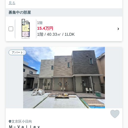
見る
募集中の部屋
1階
15.4万円
1階 / 40.33㎡ / 1LDK
アパート
文京区小日向
Ｍ－Ｖａｌｌｅｙ