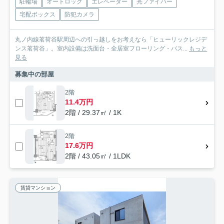
駐輪場
オートロック
エレベーター
光ファイバー
宅配ボックス
防犯カメラ
丸ノ内線茗荷谷駅周辺への引っ越しをお考えなら「ヒューリックレジデ
ンス茗荷谷」。室内設備は洗面台・全居室フローリング・バス...
もっと
見る
募集中の部屋
2階
11.4万円
2階 / 29.37㎡ / 1K
2階
17.6万円
2階 / 43.05㎡ / 1LDK
賃貸マンション