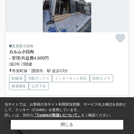
文京区小日向
カルム小日向
-
管理/共益費4,600円
/築2年 /3階建
有楽町線「護国寺」駅 徒歩13分
駐輪場
宅配ボックス
インターネット対応
防犯カメラ
耐震構造
公共下水
収納はシューズボックス・ウォークインクロゼットなどが備え付けられ
当サイトでは、お客様の当サイト利用状況把握、サービス向上検討を目的と
ているので、衣類や日用品の収納に重宝します。共用部には宅...
もっと
して、クッキー（Cookie）を使用しています。
見る
詳しくは、当社の
「Cookieの取扱いについて」
をご確認ください。
募集中の部屋
閉じる