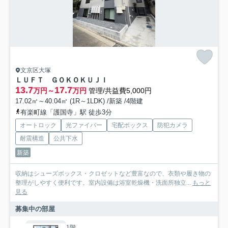
文京区大塚
ＬＵＦＴ ＧＯＫＯＫＵＪＩ
13.7
17.7
万円～
万円
管理/共益費5,000円
17.02㎡～40.04㎡ (1R～1LDK) /新築 /4階建
有楽町線「護国寺」駅 徒歩3分
オートロック
光ファイバー
宅配ボックス
防犯カメラ
耐震構造
公共下水
新築
収納はシューズボックス・クロゼットなど豊富なので、衣類や履き物の
整理がしやすく便利です。室内設備は浴室乾燥機・洗面所独立...
もっと
見る
募集中の部屋
1階