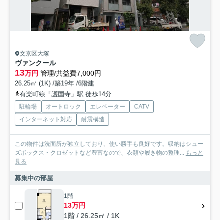
文京区大塚
ヴァンクール
13
万円
管理/共益費7,000円
26.25㎡ (1K) /築19年 /6階建
有楽町線「護国寺」駅 徒歩14分
駐輪場
オートロック
エレベーター
CATV
インターネット対応
耐震構造
この物件は洗面所が独立しており、使い勝手も良好です。収納はシュー
ズボックス・クロゼットなど豊富なので、衣類や履き物の整理...
もっと
見る
募集中の部屋
1階
13万円
1階 / 26.25㎡ / 1K