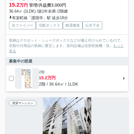
15.2
万円
管理/共益費3,000円
36.64㎡ (1LDK) /築1年未満 /2階建
有楽町線「護国寺」駅 徒歩18分
光ファイバー
宅配ボックス
耐震構造
公共下水
収納はクロゼット・シューズボックスなどが備え付けられているので、
衣類や日用品の収納に重宝します。室内設備は浴室乾燥機・洗...
もっと
見る
募集中の部屋
2階
15.2万円
2階 / 36.64㎡ / 1LDK
賃貸マンション