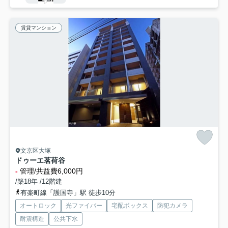
賃貸マンション
文京区大塚
ドゥーエ茗荷谷
-
管理/共益費6,000円
/築18年 /12階建
有楽町線「護国寺」駅 徒歩10分
オートロック
光ファイバー
宅配ボックス
防犯カメラ
耐震構造
公共下水