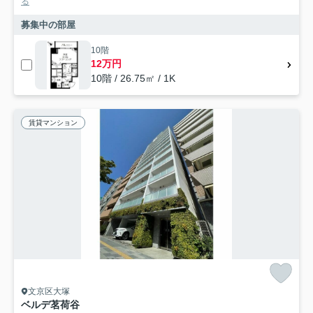
る
募集中の部屋
10階
12万円
10階 / 26.75㎡ / 1K
賃貸マンション
文京区大塚
ベルデ茗荷谷