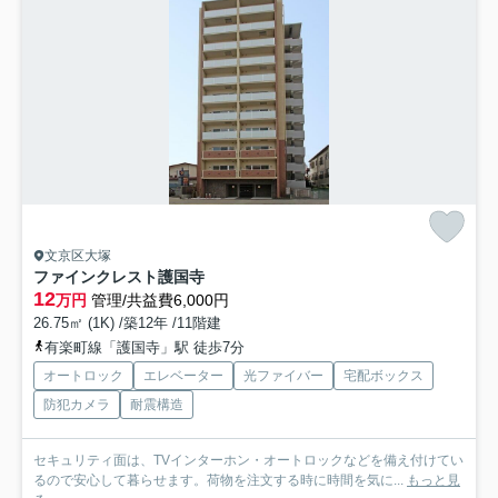
文京区大塚
ファインクレスト護国寺
12
万円
管理/共益費6,000円
26.75㎡ (1K) /築12年 /11階建
有楽町線「護国寺」駅 徒歩7分
オートロック
エレベーター
光ファイバー
宅配ボックス
防犯カメラ
耐震構造
セキュリティ面は、TVインターホン・オートロックなどを備え付けてい
るので安心して暮らせます。荷物を注文する時に時間を気に...
もっと見