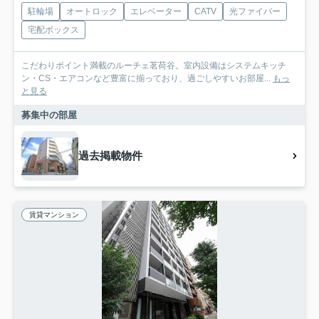
駐輪場
オートロック
エレベーター
CATV
光ファイバー
宅配ボックス
こだわりポイント満載のルーチェ茗荷谷。室内設備はシステムキッチ
ン・CS・エアコンなど豊富に揃っており、過ごしやすいお部屋...
もっ
と見る
募集中の部屋
過去掲載物件
賃貸マンション