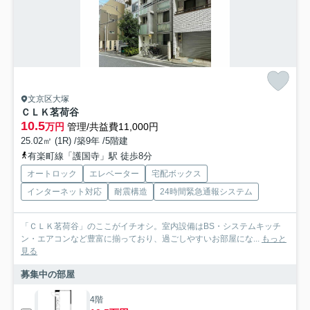
文京区大塚
ＣＬＫ茗荷谷
10.5
万円
管理/共益費11,000円
25.02㎡ (1R) /築9年 /5階建
有楽町線「護国寺」駅 徒歩8分
オートロック
エレベーター
宅配ボックス
インターネット対応
耐震構造
24時間緊急通報システム
「ＣＬＫ茗荷谷」のここがイチオシ。室内設備はBS・システムキッチ
ン・エアコンなど豊富に揃っており、過ごしやすいお部屋にな...
もっと
見る
募集中の部屋
4階