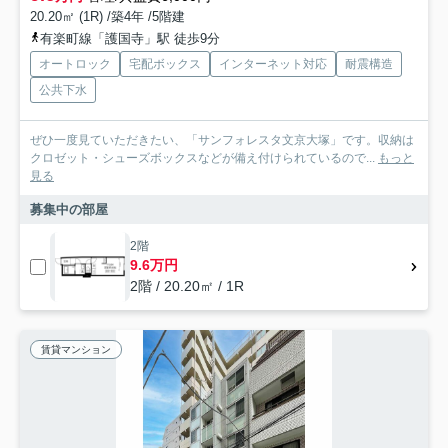
20.20㎡ (1R) /築4年 /5階建
有楽町線「護国寺」駅 徒歩9分
オートロック
宅配ボックス
インターネット対応
耐震構造
公共下水
ぜひ一度見ていただきたい、「サンフォレスタ文京大塚」です。収納は
クロゼット・シューズボックスなどが備え付けられているので...
もっと
見る
募集中の部屋
2階
9.6万円
2階 / 20.20㎡ / 1R
賃貸マンション