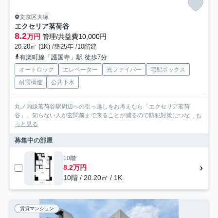
文京区大塚
エクセリア茗荷谷
8.2
万円
管理/共益費10,000円
20.20㎡ (1K) /築25年 /10階建
有楽町線「護国寺」駅 徒歩7分
オートロック
エレベーター
光ファイバー
宅配ボックス
耐震構造
公共下水
丸ノ内線茗荷谷駅周辺への引っ越しをお考えなら「エクセリア茗荷
谷」。知らない人が玄関前まで来ることが減るので防犯対策につな...
も
っと見る
募集中の部屋
10階
8.2万円
10階 / 20.20㎡ / 1K
賃貸マンション