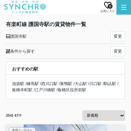
0
お気に入り
有楽町線 護国寺駅の賃貸物件一覧
護国寺駅
変更
条件から探す
変更
おすすめの駅
池袋駅
/
練馬駅
/
西川口駅
/
巣鴨駅
/
大山駅
/
川口駅
/
駒込駅
/
板橋本町駅
/
江戸川橋駅
/
板橋区役所前駅
35
棟
47
件
賃貸マンション