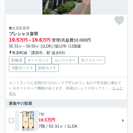
文京区音羽
プレシャス音羽
19.5
19.6
万円～
万円
管理/共益費10,000円
50.31㎡～50.65㎡ (1LDK) /築12年 /11階建
有楽町線「護国寺」駅 徒歩6分
駐輪場
オートロック
エレベーター
光ファイバー
宅配ボックス
防犯カメラ
エントランスと玄関の2つのロックで守られているので安全面に優れて
いるオートロック機能があります。収納はシューズボックス・...
もっと
見る
募集中の部屋
7階
19.5万円
7階 / 50.31㎡ / 1LDK