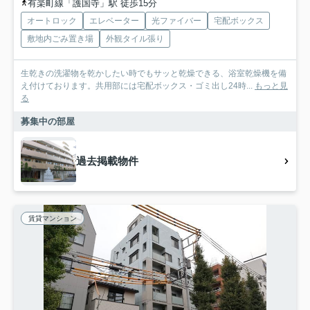
有楽町線「護国寺」駅 徒歩15分
オートロック
エレベーター
光ファイバー
宅配ボックス
敷地内ごみ置き場
外観タイル張り
生乾きの洗濯物を乾かしたい時でもサッと乾燥できる、浴室乾燥機を備
え付けております。共用部には宅配ボックス・ゴミ出し24時...
もっと見
る
募集中の部屋
過去掲載物件
賃貸マンション