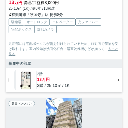
13
万円
管理/共益費8,000円
25.10㎡ (1K) /築8年 /13階建
有楽町線「護国寺」駅 徒歩8分
駐輪場
オートロック
エレベーター
光ファイバー
宅配ボックス
防犯カメラ
共用部には宅配ボックスが備え付けられているため、非対面で荷物を受
け取れます。室内設備は洗面化粧台・浴室乾燥機などが揃って...
もっと
見る
募集中の部屋
2階
13万円
2階 / 25.10㎡ / 1K
賃貸マンション