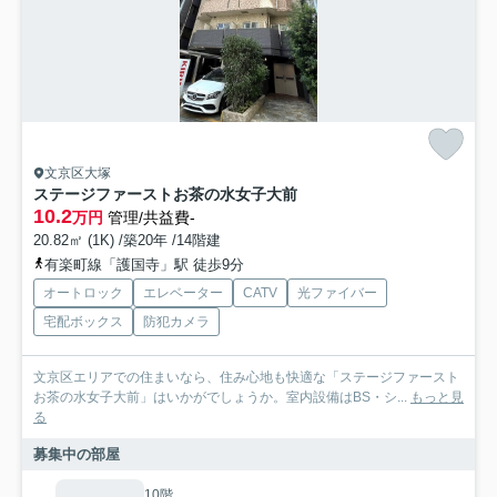
文京区大塚
ステージファーストお茶の水女子大前
10.2
万円
管理/共益費-
20.82㎡ (1K) /築20年 /14階建
有楽町線「護国寺」駅 徒歩9分
オートロック
エレベーター
CATV
光ファイバー
宅配ボックス
防犯カメラ
文京区エリアでの住まいなら、住み心地も快適な「ステージファースト
お茶の水女子大前」はいかがでしょうか。室内設備はBS・シ...
もっと見
る
募集中の部屋
10階