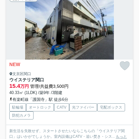
NEW
文京区関口
ウイステリア関口
15.4
万円
管理/共益費3,500円
40.33㎡ (1LDK) /築9年 /3階建
有楽町線「護国寺」駅 徒歩6分
駐輪場
オートロック
CATV
光ファイバー
宅配ボックス
防犯カメラ
新生活を失敗せず、スタートさせたいならこちらの「ウイステリア関
口」はいかがでしょうか。室内設備はCATV・追い焚き・シス...
もっと