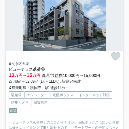
文京区大塚
ビューテラス茗荷谷
13
15
万円～
万円
管理/共益費10,000円～15,000円
27.48㎡～32.89㎡ (1K～1LDK) /新築 /4階建
有楽町線「護国寺」駅 徒歩14分
駐輪場
エレベーター
宅配ボックス
インターネット対応
防犯カメラ
耐震構造
新築
「ビューテラス茗荷谷」のここがイチオシ。宅配ボックスに届いた荷物
は好きなタイミングで取り出せるので、リモートワークの合間...
もっと