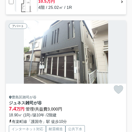
10.5万円
4階 / 25.02㎡ / 1R
アパート
豊島区雑司が谷
ジュネス雑司が谷
7.4
万円
管理/共益費3,000円
18.90㎡ (1R) /築10年 /2階建
有楽町線「護国寺」駅 徒歩10分
インターネット対応
耐震構造
公共下水