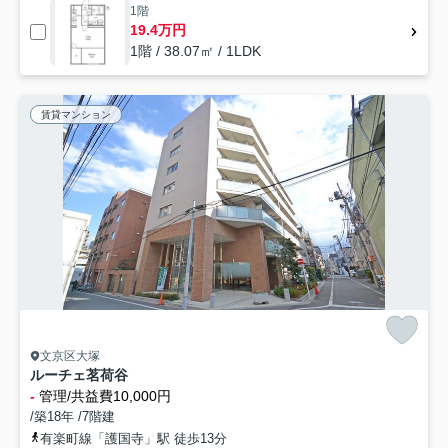
1階
19.4万円
1階 / 38.07㎡ / 1LDK
賃貸マンション
文京区大塚
ルーチェ茗荷谷
-
管理/共益費10,000円
/築18年 /7階建
有楽町線「護国寺」駅 徒歩13分