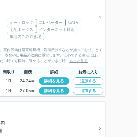
オートロック
エレベーター
CATV
宅配ボックス
インターネット対応
敷地内ごみ置き場
す。室内設備は浴室乾燥機・洗面所独立などが揃っており、とて
で、衣類や日用品の収納に重宝します。安心できる生活には、
い時でも同時に進めることができて時...
もっと見る
間取り
面積
詳細
お気に入り
1R
24.24㎡
詳細を見る
追加する
1R
27.05㎡
詳細を見る
追加する
0円
建