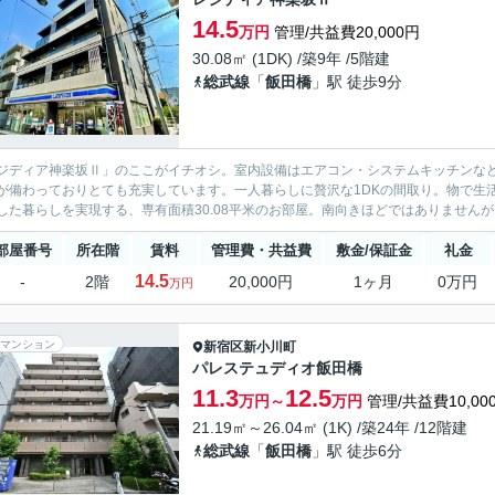
14.5
万円
管理/共益費20,000円
30.08㎡ (1DK) /築9年 /5階建
総武線
「
飯田橋
」駅 徒歩9分
ジディア神楽坂Ⅱ」のここがイチオシ。室内設備はエアコン・システムキッチンな
が備わっておりとても充実しています。一人暮らしに贅沢な1DKの間取り。物で生
した暮らしを実現する、専有面積30.08平米のお部屋。南向きほどではありませんが
部屋番号
所在階
賃料
管理費・共益費
敷金/保証金
礼金
14.5
-
2階
20,000円
1ヶ月
0万円
万円
マンション
新宿区
新小川町
パレステュディオ飯田橋
11.3
12.5
万円～
万円
管理/共益費10,00
21.19㎡～26.04㎡ (1K) /築24年 /12階建
総武線
「
飯田橋
」駅 徒歩6分