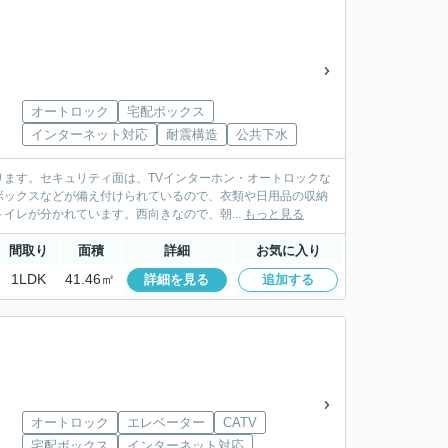
オートロック
宅配ボックス
インターネット対応
耐震構造
公共下水
ます。セキュリティ面は、TVインターホン・オートロックな
ボックスなどが備え付けられているので、衣類や日用品の収納
イレが分かれています。西向きなので、朝...
もっと見る
間取り
面積
詳細
お気に入り
1LDK
41.46㎡
詳細を見る
追加する
オートロック
エレベーター
CATV
宅配ボックス
インターネット対応