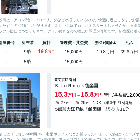
設備はエアコン2台・フローリングなどが揃っているので、快適に過ごしやすいお
いたずらの抑制につながります。新しいお家で新生活をスタートしませんか。角部
ラブル防止につながります。グリル付きなので幅広い調理が可能です。新宿区に引っ
部屋番号
所在階
賃料
管理費・共益費
敷金/保証金
礼金
19.8
-
9階
15,000円
19.8万円
39.6万円
万円
-
-
5階
15,000円
-
-
マンション
文京区
春日
ＢｌｕＲｏｃｋ後楽園
15.3
15.8
万円～
万円
管理/共益費12,00
25.27㎡～25.29㎡ (1DK) /築3年 /15階建
都営大江戸線
「
飯田橋
」駅 徒歩11分
部にはゴミ出し24時間OK・宅配ボックスなどが揃っております。収納はシューズ
可能です。室内設備は浴室乾燥機・洗面所独立などが揃っているので、快適に過ご