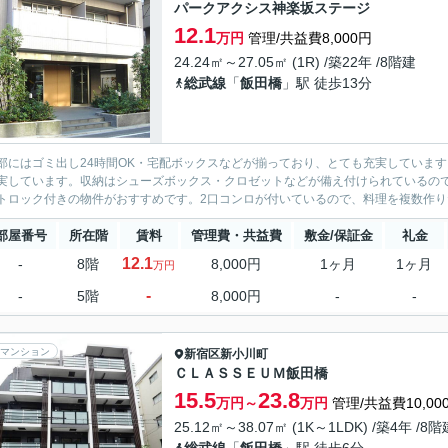
パークアクシス神楽坂ステージ
12.1
万円
管理/共益費8,000円
24.24㎡～27.05㎡ (1R) /築22年 /8階建
総武線
「
飯田橋
」駅 徒歩13分
部にはゴミ出し24時間OK・宅配ボックスなどが揃っており、とても充実していま
実しています。収納はシューズボックス・クロゼットなどが備え付けられているの
トロック付きの物件がおすすめです。2口コンロが付いているので、料理を複数作りた
部屋番号
所在階
賃料
管理費・共益費
敷金/保証金
礼金
12.1
-
8階
8,000円
1ヶ月
1ヶ月
万円
-
-
5階
8,000円
-
-
マンション
新宿区
新小川町
ＣＬＡＳＳＥＵＭ飯田橋
15.5
23.8
万円～
万円
管理/共益費10,00
25.12㎡～38.07㎡ (1K～1LDK) /築4年 /8階