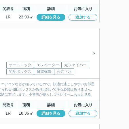
間取り
面積
詳細
お気に入り
1R
23.90㎡
詳細を見る
追加する
オートロック
エレベーター
光ファイバー
宅配ボックス
耐震構造
公共下水
・エアコンなどが揃っているので、快適に過ごしやすいお部屋
けられる宅配ボックスがあれば急いで帰る必要はありません。
納に重宝します。不審者が侵入しづらいオー...
もっと見る
間取り
面積
詳細
お気に入り
1R
18.36㎡
詳細を見る
追加する