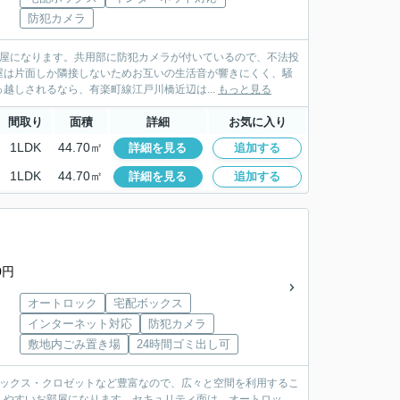
防犯カメラ
部屋になります。共用部に防犯カメラが付いているので、不法投
屋は片面しか隣接しないためお互いの生活音が響きにくく、騒
越しされるなら、有楽町線江戸川橋近辺は...
もっと見る
間取り
面積
詳細
お気に入り
1LDK
44.70㎡
詳細を見る
追加する
1LDK
44.70㎡
詳細を見る
追加する
0円
オートロック
宅配ボックス
インターネット対応
防犯カメラ
敷地内ごみ置き場
24時間ゴミ出し可
ボックス・クロゼットなど豊富なので、広々と空間を利用するこ
しやすいお部屋になります。セキュリティ面は、オートロッ