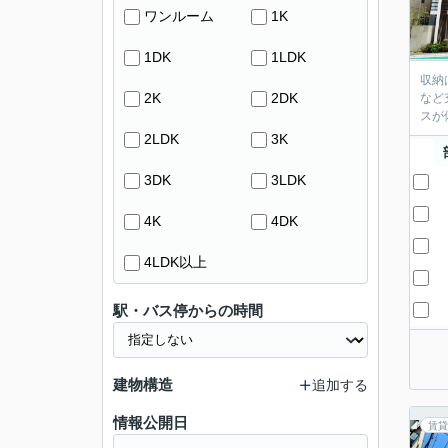
ワンルーム
1K
1DK
1LDK
収納
2K
2DK
など
スが
2LDK
3K
3DK
3LDK
4K
4DK
4LDK以上
駅・バス停からの時間
建物構造
追加する
情報公開日
賃貸