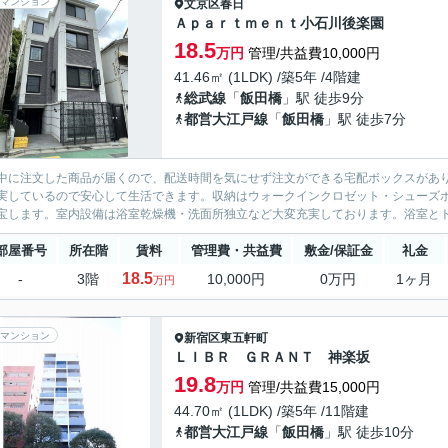
マンション
文京区
春日
Ａｐａｒｔｍｅｎｔ小石川後楽園
18.5
万円
管理/共益費10,000円
41.46㎡ (1LDK) /築5年 /4階建
総武線
「
飯田橋
」駅 徒歩9分
都営大江戸線
「
飯田橋
」駅 徒歩7分
中に注文した商品が届くので、配送時間を気にせず注文ができる宅配ボックスがあり
実しているので安心して生活できます。収納はウォークインクロゼット・シューズ
宝します。室内設備は浴室乾燥機・洗面所独立など大変充実しております。浴室とト
部屋番号
所在階
賃料
管理費・共益費
敷金/保証金
礼金
18.5
-
3階
10,000円
0万円
1ヶ月
万円
マンション
新宿区
東五軒町
ＬＩＢＲ ＧＲＡＮＴ 神楽坂
19.8
万円
管理/共益費15,000円
44.70㎡ (1LDK) /築5年 /11階建
都営大江戸線
「
飯田橋
」駅 徒歩10分