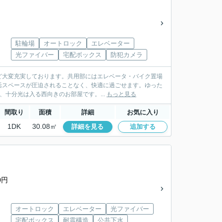
駐輪場
オートロック
エレベーター
光ファイバー
宅配ボックス
防犯カメラ
ど大変充実しております。共用部にはエレベータ・バイク置場
活スペースが圧迫されることなく、快適に過ごせます。ゆった
、十分光は入る西向きのお部屋です。...
もっと見る
間取り
面積
詳細
お気に入り
1DK
30.08㎡
詳細を見る
追加する
0円
オートロック
エレベーター
光ファイバー
宅配ボックス
耐震構造
公共下水