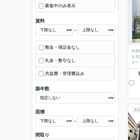
募集中のみ表示
賃料
～
敷金・保証金なし
共用
も充
礼金・敷引なし
オー
共益費・管理費込み
築年数
賃貸
面積
～
間取り