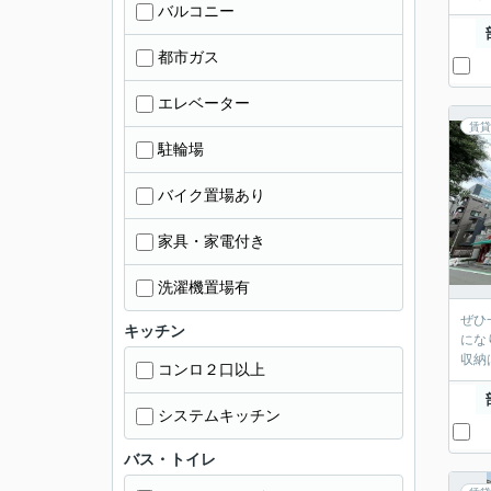
バルコニー
都市ガス
エレベーター
賃貸
駐輪場
バイク置場あり
家具・家電付き
洗濯機置場有
ぜひ
キッチン
にな
収納
コンロ２口以上
システムキッチン
バス・トイレ