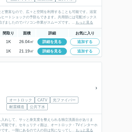
など豊富なので、広々と空間を利用することも可能です。浴室
るヒートショックの予防もできます。共用部には宅配ボックス
げましたのでパソコン作業がスムーズです。...
もっと見る
間取り
面積
詳細
お気に入り
1K
26.04㎡
詳細を見る
追加する
1K
21.19㎡
詳細を見る
追加する
オートロック
CATV
光ファイバー
耐震構造
公共下水
し入れして、サッと身支度を整えられる独立洗面台がありま
可能です。セキュリティ面は、オートロック・TVインターホ
です。一階にあるので人の目は気になってし...
もっと見る