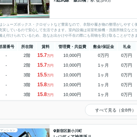
総武線
「
飯田橋
」駅 徒歩6分
はシューズボックス・クロゼットなど豊富なので、衣類や履き物の整理がしやすく便
充実しているので安心して生活できます。室内設備は浴室乾燥機・洗面所独立など
備え付けられているため、急なお出かけや不在の際にも荷物を受け取ることができま
部屋番号
所在階
賃料
管理費・共益費
敷金/保証金
礼金
15.7
-
2階
10,000円
0万円
0万円
万円
15.7
-
2階
10,000円
1ヶ月
0万円
万円
15.5
-
3階
10,000円
1ヶ月
0万円
万円
15.8
-
3階
10,000円
1ヶ月
0万円
万円
15.8
-
3階
10,000円
1ヶ月
0万円
万円
すべて見る（全8件）
マンション
新宿区
新小川町
レジディア神楽坂Ⅱ