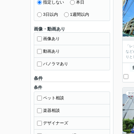
指定しない
本日
3日以内
1週間以内
画像・動画あり
画像あり
「レ
動画あり
など
りと
パノラマあり
条件
条件
賃貸
ペット相談
楽器相談
デザイナーズ