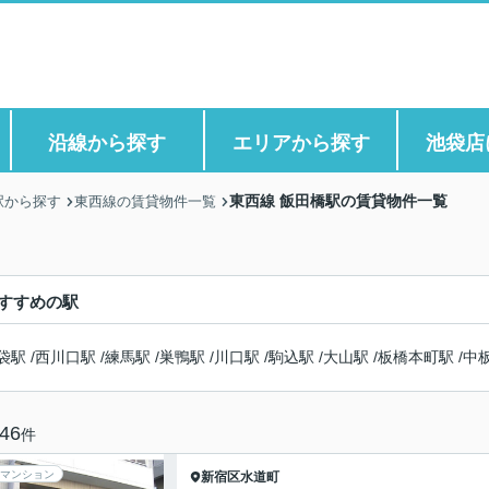
沿線から探す
エリアから探す
池袋店
東西線 飯田橋駅の賃貸物件一覧
駅から探す
東西線の賃貸物件一覧
すすめの駅
袋駅
/
西川口駅
/
練馬駅
/
巣鴨駅
/
川口駅
/
駒込駅
/
大山駅
/
板橋本町駅
/
中
46
件
マンション
新宿区
水道町