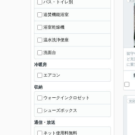
賃貸
バス・トイレ別
追焚機能浴室
浴室乾燥機
温水洗浄便座
洗面台
留守
ど充
冷暖房
に重
エアコン
収納
ウォークインクロゼット
賃貸
シューズボックス
通信・放送
ネット使用料無料