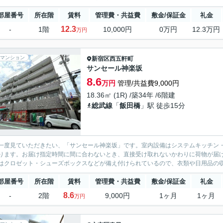
部屋番号
所在階
賃料
管理費・共益費
敷金/保証金
礼金
12.3
-
1階
10,000円
0万円
12.3万円
万円
マンション
新宿区
西五軒町
サンセール神楽坂
8.6
万円
管理/共益費9,000円
18.36㎡ (1R) /築34年 /6階建
総武線
「
飯田橋
」駅 徒歩15分
一度見ていただきたい、「サンセール神楽坂」です。室内設備はシステムキッチン
ります。お届け指定時間に間に合わないとき、直接受け取れないかわりに荷物が届
はクロゼット・シューズボックスなどが備え付けられているので、衣類や日用品の収
部屋番号
所在階
賃料
管理費・共益費
敷金/保証金
礼金
8.6
-
2階
9,000円
1ヶ月
1ヶ月
万円