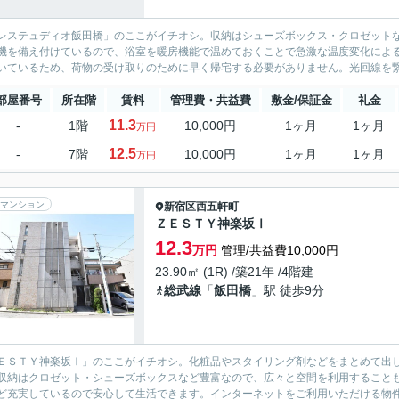
レステュディオ飯田橋」のここがイチオシ。収納はシューズボックス・クロゼット
機を備え付けているので、浴室を暖房機能で温めておくことで急激な温度変化によ
いているため、荷物の受け取りのために早く帰宅する必要がありません。光回線を繋
部屋番号
所在階
賃料
管理費・共益費
敷金/保証金
礼金
11.3
-
1階
10,000円
1ヶ月
1ヶ月
万円
12.5
-
7階
10,000円
1ヶ月
1ヶ月
万円
マンション
新宿区
西五軒町
ＺＥＳＴＹ神楽坂Ⅰ
12.3
万円
管理/共益費10,000円
23.90㎡ (1R) /築21年 /4階建
総武線
「
飯田橋
」駅 徒歩9分
ＥＳＴＹ神楽坂Ⅰ」のここがイチオシ。化粧品やスタイリング剤などをまとめて出
収納はクロゼット・シューズボックスなど豊富なので、広々と空間を利用することも
ど充実しているので安心して生活できます。インターネットをご利用いただける物件