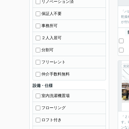
リノベーション済
「パ
保証人不要
乾燥
が付
事務所可
２人入居可
分割可
フリーレント
賃貸
仲介手数料無料
設備・仕様
室内洗濯機置場
フローリング
「Ｚ
ロフト付き
す。
ンな