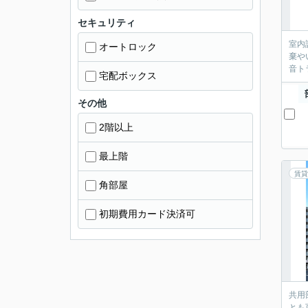
セキュリティ
室内
オートロック
棄や
音ト
宅配ボックス
その他
2階以上
最上階
賃貸
角部屋
初期費用カード決済可
共用
とも