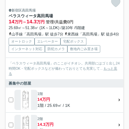
新宿区高田馬場
ベラスウィータ高田馬場
14
14.3
万円～
万円
管理/共益費0円
25.69㎡～51.38㎡ (1K～1LDK) /築10年 /5階建
山手線「高田馬場」駅 徒歩7分
東西線「高田馬場」駅 徒歩4分
オートロック
エレベーター
宅配ボックス
インターネット対応
防犯カメラ
敷地内ごみ置き場
「ベラスウィータ高田馬場」のここがイチオシ。共用部にはゴミ出し24
時間OK・宅配ボックスなどが備わっておりとても充実して...
もっと見
る
募集中の部屋
1階
14万円
1階 / 25.69㎡ / 1K
2階
14.3万円