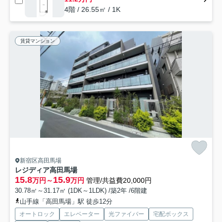
4階 / 26.55㎡ / 1K
賃貸マンション
新宿区高田馬場
レジディア高田馬場
15.8
15.9
万円～
万円
管理/共益費20,000円
30.78㎡～31.17㎡ (1DK～1LDK) /築2年 /6階建
山手線「高田馬場」駅 徒歩12分
オートロック
エレベーター
光ファイバー
宅配ボックス