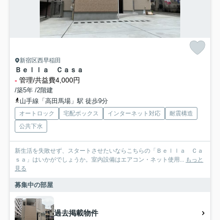
新宿区西早稲田
Ｂｅｌｌａ Ｃａｓａ
-
管理/共益費4,000円
/築5年 /2階建
山手線「高田馬場」駅 徒歩9分
オートロック
宅配ボックス
インターネット対応
耐震構造
公共下水
新生活を失敗せず、スタートさせたいならこちらの「Ｂｅｌｌａ Ｃａ
ｓａ」はいかがでしょうか。室内設備はエアコン・ネット使用...
もっと
見る
募集中の部屋
過去掲載物件