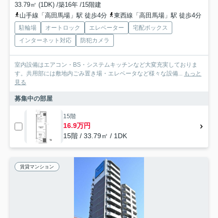
33.79㎡ (1DK) /築16年 /15階建
山手線「高田馬場」駅 徒歩4分
東西線「高田馬場」駅 徒歩4分
駐輪場
オートロック
エレベーター
宅配ボックス
インターネット対応
防犯カメラ
室内設備はエアコン・BS・システムキッチンなど大変充実しておりま
す。共用部には敷地内ごみ置き場・エレベータなど様々な設備...
もっと
見る
募集中の部屋
15階
16.9万円
15階 / 33.79㎡ / 1DK
賃貸マンション