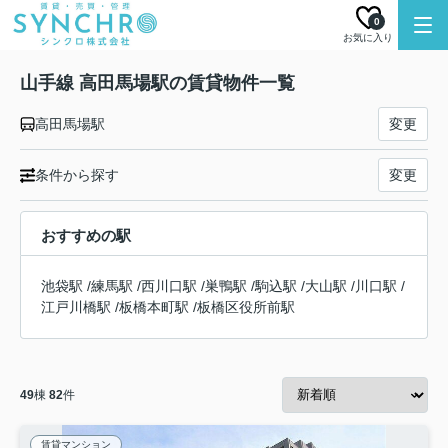
0
お気に入り
山手線 高田馬場駅の賃貸物件一覧
高田馬場駅
変更
条件から探す
変更
おすすめの駅
池袋駅
/
練馬駅
/
西川口駅
/
巣鴨駅
/
駒込駅
/
大山駅
/
川口駅
/
江戸川橋駅
/
板橋本町駅
/
板橋区役所前駅
49
棟
82
件
賃貸マンション