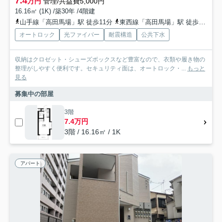
7.4
万円
管理/共益費5,000円
16.16㎡ (1K) /築30年 /4階建
山手線「高田馬場」駅 徒歩11分
東西線「高田馬場」駅 徒歩11分
オートロック
光ファイバー
耐震構造
公共下水
収納はクロゼット・シューズボックスなど豊富なので、衣類や履き物の
整理がしやすく便利です。セキュリティ面は、オートロック・...
もっと
見る
募集中の部屋
3階
7.4万円
3階 / 16.16㎡ / 1K
アパート