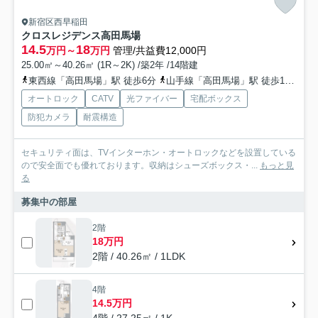
新宿区西早稲田
クロスレジデンス高田馬場
14.5
18
万円～
万円
管理/共益費12,000円
25.00㎡～40.26㎡ (1R～2K) /築2年 /14階建
東西線「高田馬場」駅 徒歩6分
山手線「高田馬場」駅 徒歩10分
オートロック
CATV
光ファイバー
宅配ボックス
防犯カメラ
耐震構造
セキュリティ面は、TVインターホン・オートロックなどを設置している
ので安全面でも優れております。収納はシューズボックス・...
もっと見
る
募集中の部屋
2階
18万円
2階 / 40.26㎡ / 1LDK
4階
14.5万円