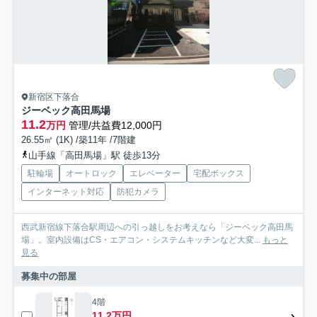
新宿区下落合
ジーベック高田馬場
11.2
万円
管理/共益費12,000円
26.55㎡ (1K) /築11年 /7階建
山手線「高田馬場」駅 徒歩13分
駐輪場
オートロック
エレベーター
宅配ボックス
インターネット対応
防犯カメラ
西武新宿線下落合駅周辺への引っ越しをお考えなら「ジーベック高田馬
場」。室内設備はCS・エアコン・システムキッチンなど大変...
もっと
見る
募集中の部屋
4階
11.2万円