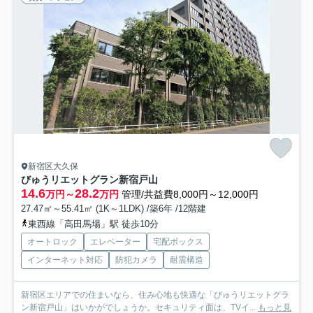
新宿区大久保
びゅうリエットグラン新宿戸山
14.6
28.2
万円～
万円
管理/共益費8,000円～12,000円
27.47㎡～55.41㎡ (1K～1LDK) /築6年 /12階建
東西線「高田馬場」駅 徒歩10分
オートロック
エレベーター
宅配ボックス
インターネット対応
防犯カメラ
耐震構造
新宿区エリアでの住まいなら、住み心地も快適な「びゅうリエットグラ
ン新宿戸山」はいかがでしょうか。セキュリティ面は、TVイ...
もっと見