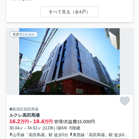
すべて見る（全4戸）
賃貸マンション
新宿区高田馬場
ルクレ高田馬場
16.2
18.4
万円～
万円
管理/共益費15,000円
30.04㎡～34.62㎡ (1LDK) /築6年 /5階建
山手線「高田馬場」駅 徒歩5分
東西線「高田馬場」駅 徒歩6分
西