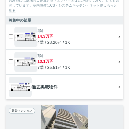
共用部には敷地内ごみ置き場・エレベータなどが揃っており、とても充
実しています。室内設備はCS・システムキッチン・ネット使...
もっと
見る
募集中の部屋
4階
14.3万円
4階 / 28.20㎡ / 1K
7階
13.1万円
7階 / 25.51㎡ / 1K
過去掲載物件
賃貸マンション