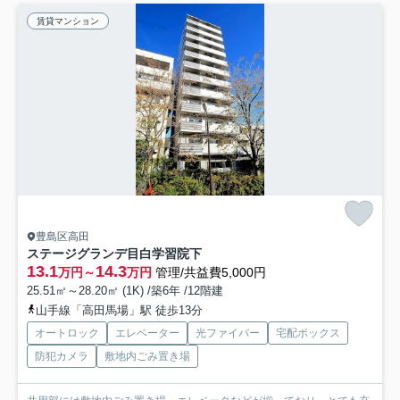
賃貸マンション
豊島区高田
ステージグランデ目白学習院下
13.1
14.3
万円～
万円
管理/共益費5,000円
25.51㎡～28.20㎡ (1K) /築6年 /12階建
山手線「高田馬場」駅 徒歩13分
オートロック
エレベーター
光ファイバー
宅配ボックス
防犯カメラ
敷地内ごみ置き場