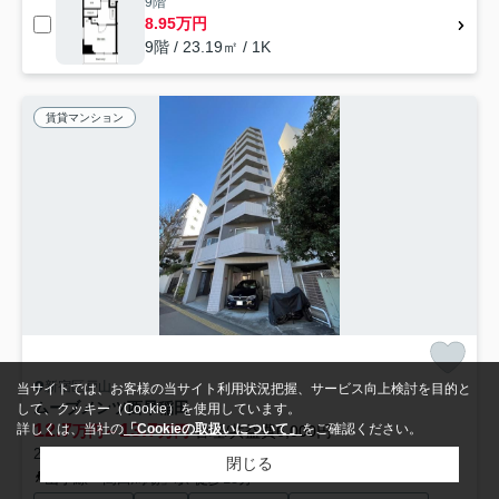
9階
8.95万円
9階 / 23.19㎡ / 1K
賃貸マンション
新宿区戸山
当サイトでは、お客様の当サイト利用状況把握、サービス向上検討を目的と
ムーブメンツ西早稲田
して、クッキー（Cookie）を使用しています。
12.7
13.7
詳しくは、当社の
「Cookieの取扱いについて」
をご確認ください。
万円～
万円
管理/共益費6,000円
23.50㎡～25.10㎡ (1K) /築17年 /10階建
閉じる
山手線「高田馬場」駅 徒歩15分