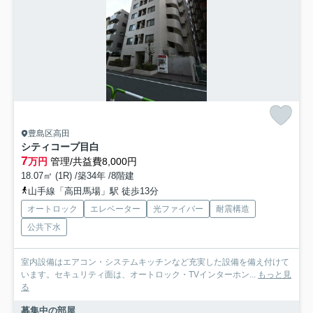
豊島区高田
シティコープ目白
7
万円
管理/共益費8,000円
18.07㎡ (1R) /築34年 /8階建
山手線「高田馬場」駅 徒歩13分
オートロック
エレベーター
光ファイバー
耐震構造
公共下水
室内設備はエアコン・システムキッチンなど充実した設備を備え付けて
います。セキュリティ面は、オートロック・TVインターホン...
もっと見
る
募集中の部屋