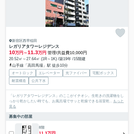
新宿区西早稲田
レガリアタワーレジデンス
10
11.3
万円～
万円
管理/共益費10,000円
20.52㎡～27.64㎡ (1R～1K) /築19年 /15階建
山手線「高田馬場」駅 徒歩10分
オートロック
エレベーター
光ファイバー
宅配ボックス
耐震構造
公共下水
「レガリアタワーレジデンス」のここがイチオシ。生乾きの洗濯物をし
っかり乾かしたい時でも、お風呂場でサッと乾燥できる浴室乾...
もっと
見る
募集中の部屋
8階
11.3万円