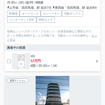
25.93㎡ (1K) /築3年 /4階建
山手線「高田馬場」駅 徒歩7分
東西線「高田馬場」駅 徒歩9分
駐輪場
オートロック
エレベーター
宅配ボックス
インターネット対応
防犯カメラ
収納はシューズボックス・クロゼット・全居室収納など豊富なので、
広々と空間を利用することも可能です。宅配ボックス付き物件な...
もっ
と見る
募集中の部屋
4階
12万円
4階 / 25.93㎡ / 1K
賃貸マンション