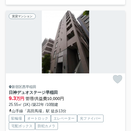
賃貸マンション
新宿区西早稲田
日神デュオステージ早稲田
9.3
万円
管理/共益費10,000円
25.55㎡ (1K) /築22年 /10階建
山手線「高田馬場」駅 徒歩13分
駐輪場
オートロック
エレベーター
光ファイバー
宅配ボックス
防犯カメラ