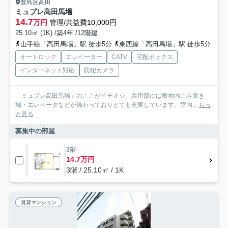
豊島区高田
ミュプレ高田馬場
14.7
万円
管理/共益費10,000円
25.10㎡ (1K) /築4年 /12階建
山手線「高田馬場」駅 徒歩5分
東西線「高田馬場」駅 徒歩5分
オートロック
エレベーター
CATV
宅配ボックス
インターネット対応
防犯カメラ
「ミュプレ高田馬場」のここがイチオシ。共用部には敷地内ごみ置き
場・エレベータなどが備わっておりとても充実しています。室内...
もっ
と見る
募集中の部屋
3階
14.7万円
3階 / 25.10㎡ / 1K
賃貸マンション