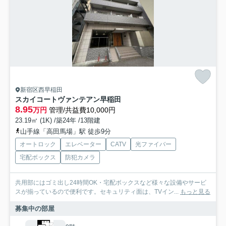
新宿区西早稲田
スカイコートヴァンテアン早稲田
8.95
万円
管理/共益費10,000円
23.19㎡ (1K) /築24年 /13階建
山手線「高田馬場」駅 徒歩9分
オートロック
エレベーター
CATV
光ファイバー
宅配ボックス
防犯カメラ
共用部にはゴミ出し24時間OK・宅配ボックスなど様々な設備やサービ
スが揃っているので便利です。セキュリティ面は、TVイン...
もっと見る
募集中の部屋