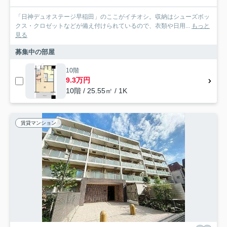
「日神デュオステージ早稲田」のここがイチオシ。収納はシューズボッ
クス・クロゼットなどが備え付けられているので、衣類や日用...
もっと
見る
募集中の部屋
10階
9.3万円
10階 / 25.55㎡ / 1K
賃貸マンション