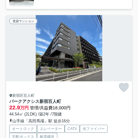
賃貸マンション
新宿区百人町
パークアクシス新宿百人町
22.9
万円
管理/共益費18,000円
44.54㎡ (2LDK) /築2年 /7階建
山手線「高田馬場」駅 徒歩16分
オートロック
エレベーター
CATV
光ファイバー
宅配ボックス
耐震構造