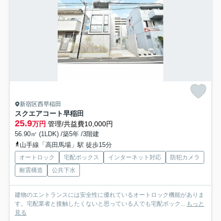
新宿区西早稲田
スクエアコート早稲田
25.9
万円
管理/共益費10,000円
56.90㎡ (1LDK) /築5年 /3階建
山手線「高田馬場」駅 徒歩15分
オートロック
宅配ボックス
インターネット対応
防犯カメラ
耐震構造
公共下水
建物のエントランスには安全性に優れているオートロック機能がありま
す。宅配業者と接触したくないと思っている人でも宅配ボック...
もっと
見る