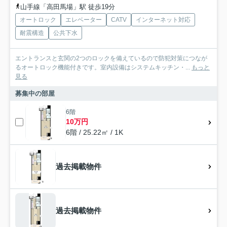
山手線「高田馬場」駅 徒歩19分
オートロック
エレベーター
CATV
インターネット対応
耐震構造
公共下水
エントランスと玄関の2つのロックを備えているので防犯対策につなが
るオートロック機能付きです。室内設備はシステムキッチン・...
もっと
見る
募集中の部屋
6階
10万円
6階 / 25.22㎡ / 1K
過去掲載物件
過去掲載物件