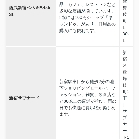
歌
品、カフェ、レストランなど
西武新宿ペペ＆Brick
舞
多彩な店舗が揃っています。
St.
伎
8階には100円ショップ「キ
町
ャンドゥ」があり、日用品の
1-
購入にも便利です。
30-
1
新
宿
区
歌
舞
新宿駅東口から徒歩2分の地
伎
下ショッピングモールで、フ
町1
ァッション、雑貨、飲食店な
新宿サブナード
丁
ど80以上の店舗が並び、雨の
目
日でも快適に買い物が楽しめ
サ
ます。
ブ
ナ
ー
ド1