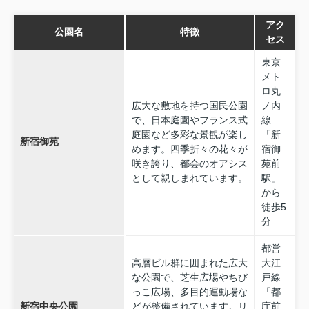
アク
公園名
特徴
セス
東京
メト
ロ丸
広大な敷地を持つ国民公園
ノ内
で、日本庭園やフランス式
線
庭園など多彩な景観が楽し
「新
新宿御苑
めます。四季折々の花々が
宿御
咲き誇り、都会のオアシス
苑前
として親しまれています。
駅」
から
徒歩5
分
都営
高層ビル群に囲まれた広大
大江
な公園で、芝生広場やちび
戸線
っこ広場、多目的運動場な
「都
新宿中央公園
どが整備されています。リ
庁前