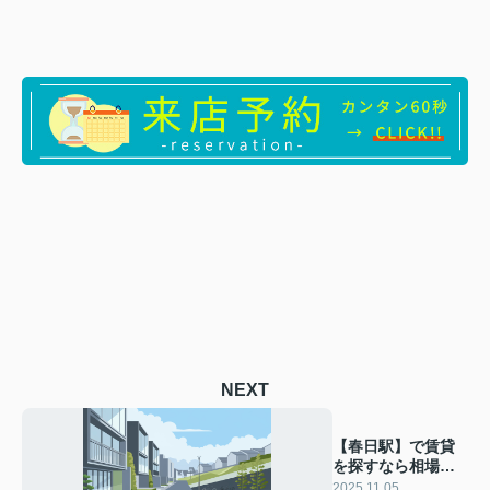
NEXT
【春日駅】で賃貸
を探すなら相場は
どれくらい？住み
2025.11.05