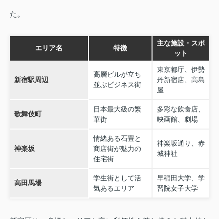
た。
主な施設・スポ
エリア名
特徴
ット
東京都庁、伊勢
高層ビルが立ち
新宿駅周辺
丹新宿店、高島
並ぶビジネス街
屋
日本最大級の繁
多彩な飲食店、
歌舞伎町
華街
映画館、劇場
情緒ある石畳と
神楽坂通り、赤
神楽坂
商店街が魅力の
城神社
住宅街
学生街として活
早稲田大学、学
高田馬場
気あるエリア
習院女子大学