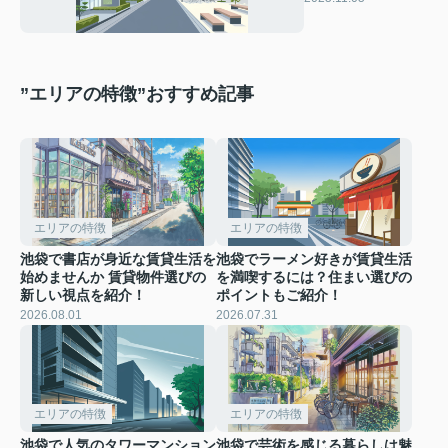
やすさも単身者や
DINKs向けに紹介
”エリアの特徴”おすすめ記事
エリアの特徴
エリアの特徴
池袋で書店が身近な賃貸生活を
池袋でラーメン好きが賃貸生活
始めませんか 賃貸物件選びの
を満喫するには？住まい選びの
新しい視点を紹介！
ポイントもご紹介！
2026.08.01
2026.07.31
エリアの特徴
エリアの特徴
池袋で人気のタワーマンション
池袋で芸術を感じる暮らしは魅