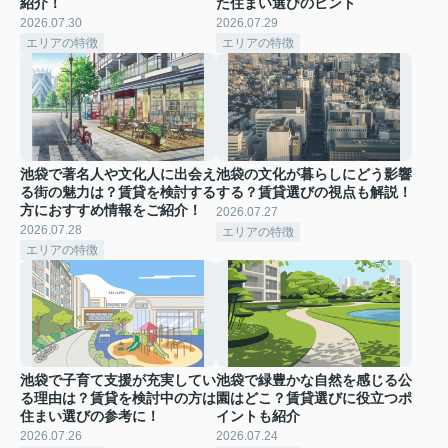
紹介！
た住まい選びのヒント
2026.07.30
2026.07.29
エリアの特徴
エリアの特徴
池袋で著名人や文化人に出会え
池袋の文化が暮らしにどう影響
る街の魅力は？賃貸を検討する
する？賃貸選びの視点も解説！
方におすすめ情報をご紹介！
2026.07.27
2026.07.28
エリアの特徴
エリアの特徴
池袋で子育て支援が充実してい
池袋で緑豊かな自然を感じる公
る理由は？賃貸を検討中の方は
園はどこ？賃貸選びに役立つポ
住まい選びの参考に！
イントも紹介
2026.07.26
2026.07.24