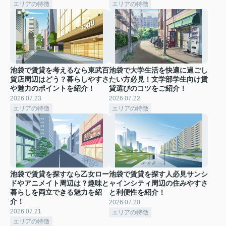
エリアの特徴
エリアの特徴
池袋で賃貸を考えるなら東武百
池袋で大学生活を快適に過ごし
貨店周辺はどう？暮らしやすさ
たい方必見！文学部学生向け賃
や魅力のポイントを紹介！
貸選びのコツをご紹介！
2026.07.23
2026.07.22
エリアの特徴
エリアの特徴
池袋で賃貸を探すなら乙女ロー
池袋で賃貸を探す人必見サンシ
ドやアニメイト周辺は？趣味と
ャインシティ周辺の住みやすさ
暮らしを両立できる魅力を紹
と利便性を紹介！
介！
2026.07.20
2026.07.21
エリアの特徴
エリアの特徴