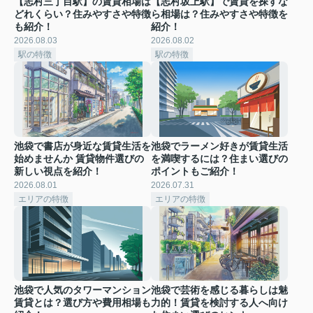
【志村三丁目駅】の賃貸相場は
【志村坂上駅】で賃貸を探すな
どれくらい？住みやすさや特徴
ら相場は？住みやすさや特徴を
も紹介！
紹介！
2026.08.03
2026.08.02
駅の特徴
駅の特徴
池袋で書店が身近な賃貸生活を
池袋でラーメン好きが賃貸生活
始めませんか 賃貸物件選びの
を満喫するには？住まい選びの
新しい視点を紹介！
ポイントもご紹介！
2026.08.01
2026.07.31
エリアの特徴
エリアの特徴
池袋で人気のタワーマンション
池袋で芸術を感じる暮らしは魅
賃貸とは？選び方や費用相場も
力的！賃貸を検討する人へ向け