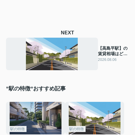
NEXT
【高島平駅】の
賃貸相場はどれ
くらい？住みや
2026.08.06
すさもあわせて
解説！
”駅の特徴”おすすめ記事
駅の特徴
駅の特徴