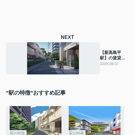
NEXT
【新高島平
駅】の賃貸相
場はどう？住
2026.08.07
みやすさや特
徴も解説！
”駅の特徴”おすすめ記事
駅の特徴
駅の特徴