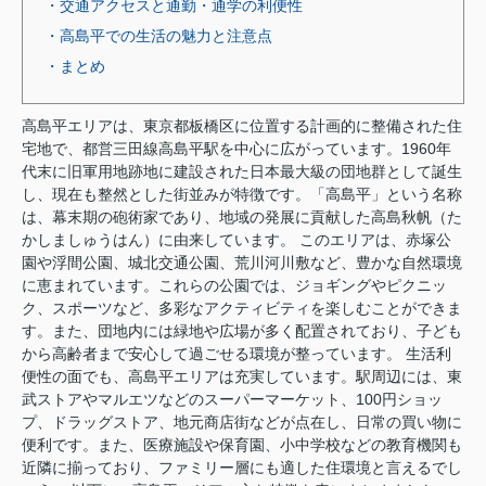
・交通アクセスと通勤・通学の利便性
・高島平での生活の魅力と注意点
・まとめ
高島平エリアは、東京都板橋区に位置する計画的に整備された住
宅地で、都営三田線高島平駅を中心に広がっています。1960年
代末に旧軍用地跡地に建設された日本最大級の団地群として誕生
し、現在も整然とした街並みが特徴です。「高島平」という名称
は、幕末期の砲術家であり、地域の発展に貢献した高島秋帆（た
かしましゅうはん）に由来しています。 このエリアは、赤塚公
園や浮間公園、城北交通公園、荒川河川敷など、豊かな自然環境
に恵まれています。これらの公園では、ジョギングやピクニッ
ク、スポーツなど、多彩なアクティビティを楽しむことができま
す。また、団地内には緑地や広場が多く配置されており、子ども
から高齢者まで安心して過ごせる環境が整っています。 生活利
便性の面でも、高島平エリアは充実しています。駅周辺には、東
武ストアやマルエツなどのスーパーマーケット、100円ショッ
プ、ドラッグストア、地元商店街などが点在し、日常の買い物に
便利です。また、医療施設や保育園、小中学校などの教育機関も
近隣に揃っており、ファミリー層にも適した住環境と言えるでし