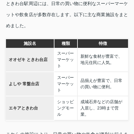
ときわ台駅周辺には、日常の買い物に便利なスーパーマーケ
ットや飲食店が多数存在します。以下に主な商業施設をまと
めました。
施設名
種類
特徴
スーパー
新鮮な食材が豊富で、
オオゼキ ときわ台店
マーケッ
地元住民に人気。
ト
スーパー
品揃えが豊富で、日常
よしや 常盤台店
マーケッ
の買い物に便利。
ト
ショッピ
成城石井などの店舗が
エキアときわ台
ングモー
入居し、23時まで営
ル
業。