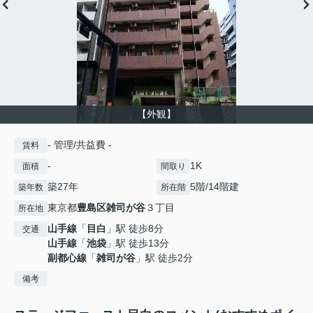
【外観】
- 管理/共益費 -
賃料
-
1K
面積
間取り
築27年
5階/14階建
築年数
所在階
東京都
豊島区
雑司が谷
３丁目
所在地
山手線
「
目白
」駅 徒歩8分
交通
山手線
「
池袋
」駅 徒歩13分
副都心線
「
雑司が谷
」駅 徒歩2分
備考