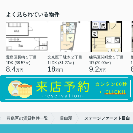
よく見られている物件
豊島区長崎５丁目
文京区千駄木２丁目
練馬区関町北５丁目
1DK (38.57㎡)
1LDK (31.27㎡)
1R (20.00㎡)
1
8.4
18
9.2
万円
万円
万円
豊島区の賃貸物件一覧
目白駅
ステージファースト目白