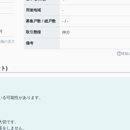
用途地域
-
募集戸数 / 総戸数
- / -
分
取引態様
仲介
情報の見方
備考
情報
ト)
いる可能性があります。
大切です。
案をしません。