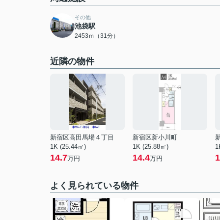
その他
池袋駅
2453ｍ（31分）
近隣の物件
新宿区高田馬場４丁目
新宿区新小川町
1K (25.44㎡)
1K (25.88㎡)
1
14.7
14.4
1
万円
万円
よく見られている物件