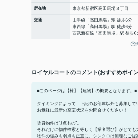
所在地
東京都
新宿区
高田馬場
３丁目
交通
山手線
「
高田馬場
」駅 徒歩6分
東西線
「
高田馬場
」駅 徒歩6分
西武新宿線
「
高田馬場
」駅 徒歩6
ロイヤルコートのコメント(おすすめポイン
■このページは【棟】【建物】の概要となります。■
タイミングによって、下記のお部屋以外も募集して
お気軽に最新の空室状況をお問合せください！
賃貸物件は“1点もの”。
それだけに物件検索と等しく【業者選び】がとても
物件の強みも弱点も正直に、シンクロは無理なご提