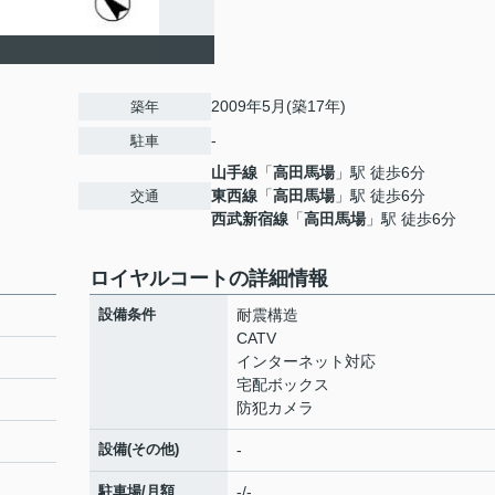
2009年5月(築17年)
築年
-
駐車
山手線
「
高田馬場
」駅 徒歩6分
東西線
「
高田馬場
」駅 徒歩6分
交通
西武新宿線
「
高田馬場
」駅 徒歩6分
ロイヤルコートの詳細情報
設備条件
耐震構造
CATV
インターネット対応
宅配ボックス
防犯カメラ
設備(その他)
-
駐車場/月額
-/-