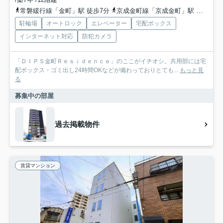
常磐緩行線「金町」駅 徒歩7分
京成金町線「京成金町」駅 徒歩6分
駐輪場
オートロック
エレベーター
宅配ボックス
インターネット対応
防犯カメラ
「ＤＩＰＳ金町Ｒｅｓｉｄｅｎｃｅ」のここがイチオシ。共用部には宅
配ボックス・ゴミ出し24時間OKなどが備わっておりとても...
もっと見
る
募集中の部屋
過去掲載物件
賃貸マンション