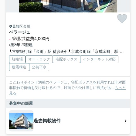
葛飾区金町
ベラージュ
-
管理/共益費4,000円
/築8年 /3階建
常磐緩行線「金町」駅 徒歩9分
京成金町線「京成金町」駅 徒歩9分
駐輪場
オートロック
宅配ボックス
インターネット対応
耐震構造
公共下水
こだわりポイント満載のベラージュ。宅配ボックスを利用すれば非対面
非接触で荷物を受け取れるので、対面での受け渡しに抵抗があ...
もっと
見る
募集中の部屋
過去掲載物件