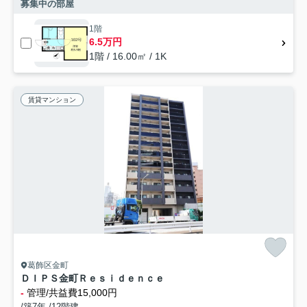
募集中の部屋
1階
6.5万円
1階 / 16.00㎡ / 1K
賃貸マンション
葛飾区金町
ＤＩＰＳ金町Ｒｅｓｉｄｅｎｃｅ
-
管理/共益費15,000円
/築7年 /12階建