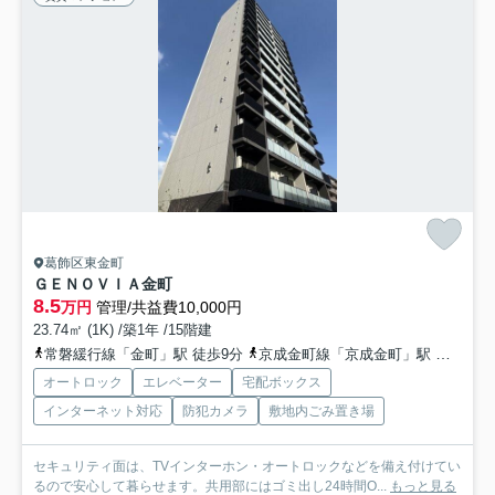
葛飾区東金町
ＧＥＮＯＶＩＡ金町
8.5
万円
管理/共益費10,000円
23.74㎡ (1K) /築1年 /15階建
常磐緩行線「金町」駅 徒歩9分
京成金町線「京成金町」駅 徒歩11分
オートロック
エレベーター
宅配ボックス
インターネット対応
防犯カメラ
敷地内ごみ置き場
セキュリティ面は、TVインターホン・オートロックなどを備え付けてい
るので安心して暮らせます。共用部にはゴミ出し24時間O...
もっと見る