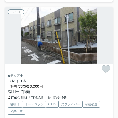
アパート
足立区中川
ソレイユＡ
-
管理/共益費3,000円
/築11年 /2階建
京成金町線「京成金町」駅 徒歩34分
駐輪場
オートロック
CATV
光ファイバー
耐震構造
公共下水