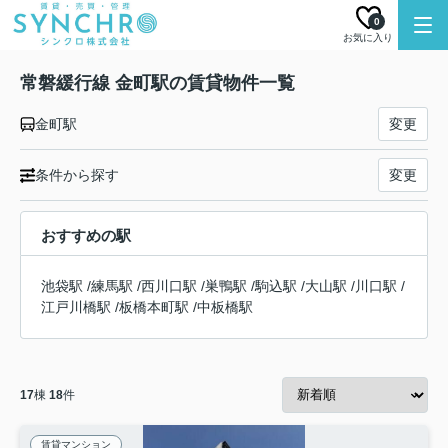
0
お気に入り
常磐緩行線 金町駅の賃貸物件一覧
金町駅
変更
条件から探す
変更
おすすめの駅
池袋駅
/
練馬駅
/
西川口駅
/
巣鴨駅
/
駒込駅
/
大山駅
/
川口駅
/
江戸川橋駅
/
板橋本町駅
/
中板橋駅
17
棟
18
件
賃貸マンション