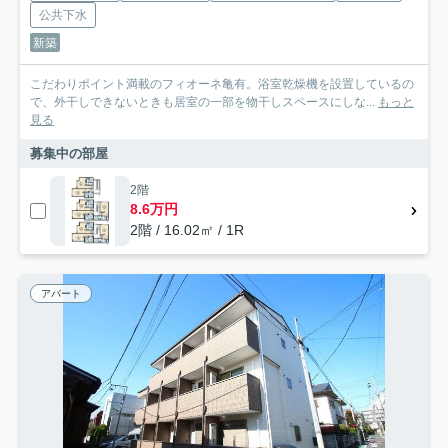
公共下水
新築
こだわりポイント満載のフィオーネ亀有。浴室乾燥機を設置しているの
で、外干しできないときも居室の一部を物干しスペースにしな...
もっと
見る
募集中の部屋
2階
8.6万円
2階 / 16.02㎡ / 1R
アパート