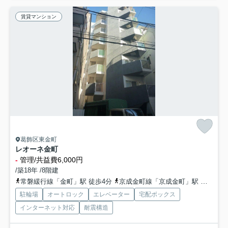
賃貸マンション
葛飾区東金町
レオーネ金町
-
管理/共益費6,000円
/築18年 /8階建
常磐緩行線「金町」駅 徒歩4分
京成金町線「京成金町」駅 徒歩6分
駐輪場
オートロック
エレベーター
宅配ボックス
インターネット対応
耐震構造