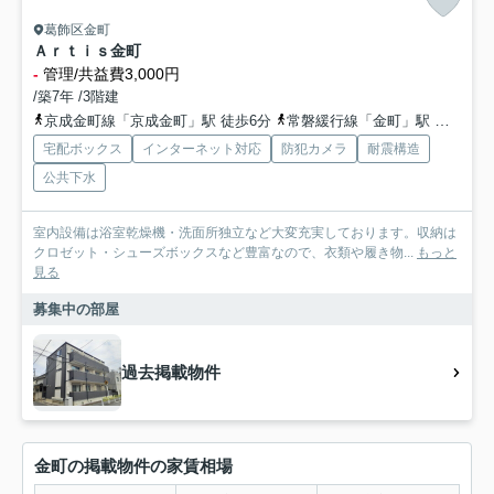
葛飾区金町
Ａｒｔｉｓ金町
-
管理/共益費3,000円
/築7年 /3階建
京成金町線「京成金町」駅 徒歩6分
常磐緩行線「金町」駅 徒歩7分
宅配ボックス
インターネット対応
防犯カメラ
耐震構造
公共下水
室内設備は浴室乾燥機・洗面所独立など大変充実しております。収納は
クロゼット・シューズボックスなど豊富なので、衣類や履き物...
もっと
見る
募集中の部屋
過去掲載物件
金町の掲載物件の家賃相場