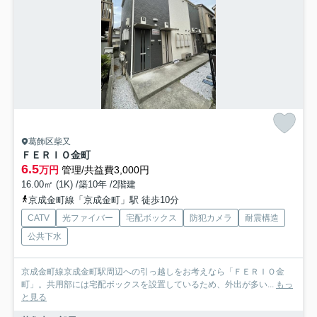
葛飾区柴又
ＦＥＲＩＯ金町
6.5
万円
管理/共益費3,000円
16.00㎡ (1K) /築10年 /2階建
京成金町線「京成金町」駅 徒歩10分
CATV
光ファイバー
宅配ボックス
防犯カメラ
耐震構造
公共下水
京成金町線京成金町駅周辺への引っ越しをお考えなら「ＦＥＲＩＯ金
町」。共用部には宅配ボックスを設置しているため、外出が多い...
もっ
と見る