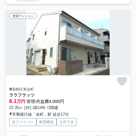
賃貸マンション
葛飾区東金町
ララフラッツ
6.1
万円
管理/共益費4,000円
22.35㎡ (1K) /築14年 /2階建
常磐緩行線「金町」駅 徒歩17分
光ファイバー
耐震構造
公共下水