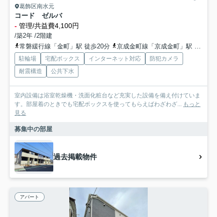
葛飾区南水元
コード ゼルバ
-
管理/共益費4,100円
/築2年 /2階建
常磐緩行線「金町」駅 徒歩20分
京成金町線「京成金町」駅 徒歩21分
駐輪場
宅配ボックス
インターネット対応
防犯カメラ
耐震構造
公共下水
室内設備は浴室乾燥機・洗面化粧台など充実した設備を備え付けていま
す。部屋着のときでも宅配ボックスを使ってもらえばわざわざ...
もっと
見る
募集中の部屋
過去掲載物件
アパート