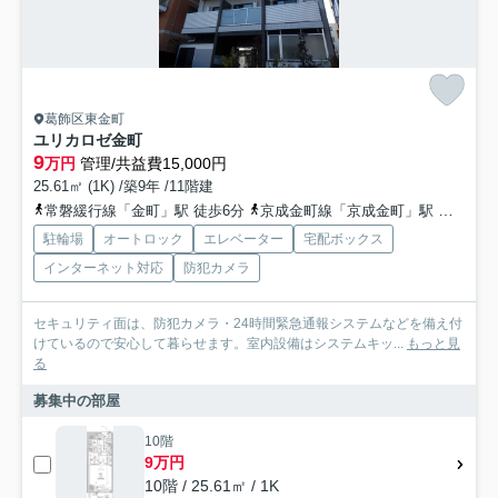
葛飾区東金町
ユリカロゼ金町
9
万円
管理/共益費15,000円
25.61㎡ (1K) /築9年 /11階建
常磐緩行線「金町」駅 徒歩6分
京成金町線「京成金町」駅 徒歩7分
駐輪場
オートロック
エレベーター
宅配ボックス
インターネット対応
防犯カメラ
セキュリティ面は、防犯カメラ・24時間緊急通報システムなどを備え付
けているので安心して暮らせます。室内設備はシステムキッ...
もっと見
る
募集中の部屋
10階
9万円
10階 / 25.61㎡ / 1K