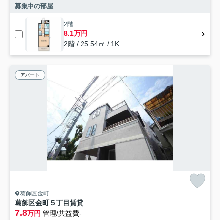
募集中の部屋
2階
8.1万円
2階 / 25.54㎡ / 1K
アパート
葛飾区金町
葛飾区金町５丁目賃貸
7.8
万円
管理/共益費-