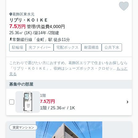
葛飾区東水元
リブリ・ＫＯＩＫＥ
7.5
万円
管理/共益費4,000円
25.36㎡ (1K) /築14年 /2階建
常磐緩行線「金町」駅 徒歩11分
駐輪場
光ファイバー
宅配ボックス
耐震構造
公共下水
こだわりで選びたい方におすすめ。葛飾区エリアで住まいをお探しなら
「リブリ・ＫＯＩＫＥ」。収納はシューズボックス・クロゼッ...
もっと
見る
募集中の部屋
1階
7.5万円
1階 / 25.36㎡ / 1K
賃貸マンション