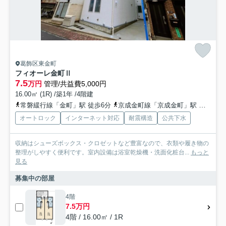
葛飾区東金町
フィオーレ金町Ⅱ
7.5
万円
管理/共益費5,000円
16.00㎡ (1R) /築1年 /4階建
常磐緩行線「金町」駅 徒歩6分
京成金町線「京成金町」駅 徒歩9分
オートロック
インターネット対応
耐震構造
公共下水
収納はシューズボックス・クロゼットなど豊富なので、衣類や履き物の
整理がしやすく便利です。室内設備は浴室乾燥機・洗面化粧台...
もっと
見る
募集中の部屋
4階
7.5万円
4階 / 16.00㎡ / 1R