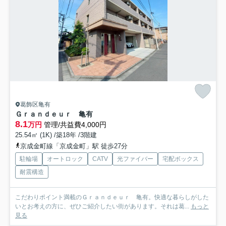
葛飾区亀有
Ｇｒａｎｄｅｕｒ 亀有
8.1
万円
管理/共益費4,000円
25.54㎡ (1K) /築18年 /3階建
京成金町線「京成金町」駅 徒歩27分
駐輪場
オートロック
CATV
光ファイバー
宅配ボックス
耐震構造
こだわりポイント満載のＧｒａｎｄｅｕｒ 亀有。快適な暮らしがした
いとお考えの方に、ぜひご紹介したい街があります。それは葛...
もっと
見る