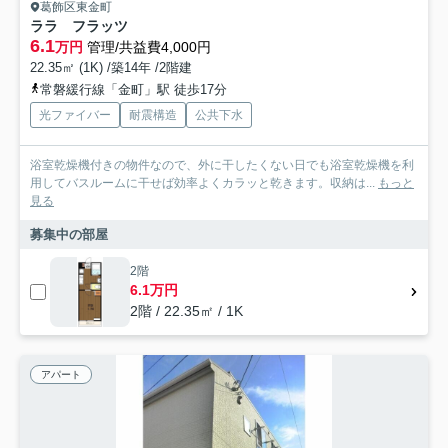
葛飾区東金町
ララ フラッツ
6.1
万円
管理/共益費4,000円
22.35㎡ (1K) /築14年 /2階建
常磐緩行線「金町」駅 徒歩17分
光ファイバー
耐震構造
公共下水
浴室乾燥機付きの物件なので、外に干したくない日でも浴室乾燥機を利
用してバスルームに干せば効率よくカラッと乾きます。収納は...
もっと
見る
募集中の部屋
2階
6.1万円
2階 / 22.35㎡ / 1K
アパート