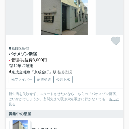
葛飾区新宿
パオメゾン新宿
-
管理/共益費3,000円
/築12年 /2階建
京成金町線「京成金町」駅 徒歩21分
光ファイバー
耐震構造
公共下水
新生活を失敗せず、スタートさせたいならこちらの「パオメゾン新宿」
はいかがでしょうか。玄関先まで覗き穴を覗きに行かなくても...
もっと
見る
募集中の部屋