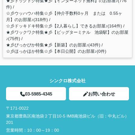
★彡トックトク特集★彡【インターネット無料】のお部屋♪(776
件)
☆彡ウッハウハ特集☆彡【仲介手数料0ヶ月 または 0.55ヶ
月】のお部屋♪(318件)
☆彡ドッキドキ特集☆彡【2人暮らし】できるお部屋♪(164件)
★彡ワックワク特集★彡【ビッグターミナル 池袋駅】のお部屋
♪(75件)
★彡ぴっかぴか特集★彡【新築】のお部屋♪(43件)
☆彡ほっかほか特集☆彡【本日公開】のお部屋♪(0件)
シンクロ株式会社
03-5985-4345
お問い合わせ
〒171-0022
東京都豊島区南池袋２丁目10-5 IMB南池袋ビル（旧：中丸ビル）
201
営業時間：
10：00～19：00