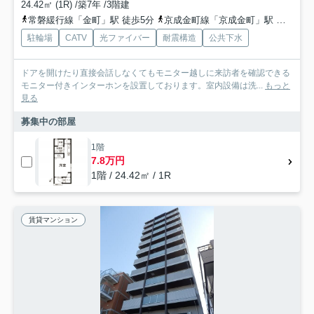
24.42㎡ (1R) /築7年 /3階建
常磐緩行線「金町」駅 徒歩5分
京成金町線「京成金町」駅 徒歩4分
駐輪場
CATV
光ファイバー
耐震構造
公共下水
ドアを開けたり直接会話しなくてもモニター越しに来訪者を確認できる
モニター付きインターホンを設置しております。室内設備は洗...
もっと
見る
募集中の部屋
1階
7.8万円
1階 / 24.42㎡ / 1R
賃貸マンション