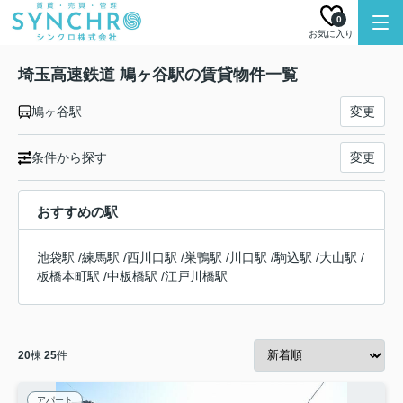
0
お気に入り
埼玉高速鉄道 鳩ヶ谷駅の賃貸物件一覧
鳩ヶ谷駅
変更
条件から探す
変更
おすすめの駅
池袋駅
/
練馬駅
/
西川口駅
/
巣鴨駅
/
川口駅
/
駒込駅
/
大山駅
/
板橋本町駅
/
中板橋駅
/
江戸川橋駅
20
棟
25
件
アパート