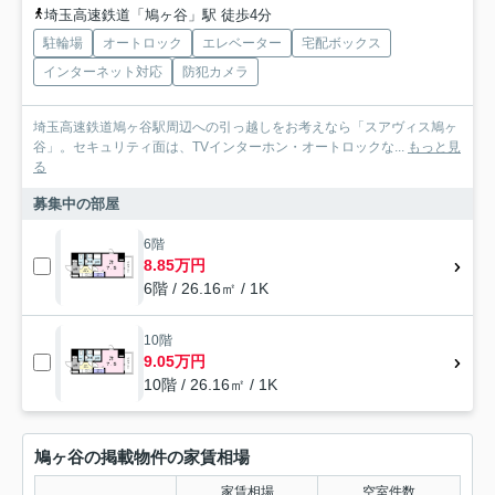
埼玉高速鉄道「鳩ヶ谷」駅 徒歩4分
駐輪場
オートロック
エレベーター
宅配ボックス
インターネット対応
防犯カメラ
埼玉高速鉄道鳩ヶ谷駅周辺への引っ越しをお考えなら「スアヴィス鳩ヶ
谷」。セキュリティ面は、TVインターホン・オートロックな...
もっと見
る
募集中の部屋
6階
8.85万円
6階 / 26.16㎡ / 1K
10階
9.05万円
10階 / 26.16㎡ / 1K
鳩ヶ谷の掲載物件の家賃相場
家賃相場
空室件数