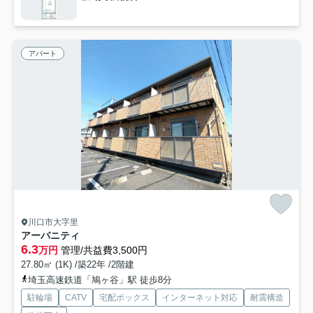
アパート
川口市大字里
アーバニティ
6.3
万円
管理/共益費3,500円
27.80㎡ (1K) /築22年 /2階建
埼玉高速鉄道「鳩ヶ谷」駅 徒歩8分
駐輪場
CATV
宅配ボックス
インターネット対応
耐震構造