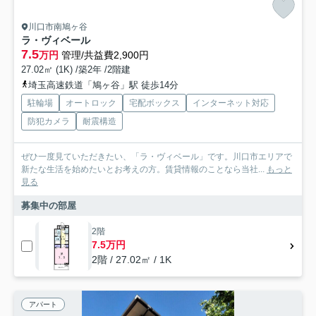
川口市南鳩ヶ谷
ラ・ヴィベール
7.5
万円
管理/共益費2,900円
27.02㎡ (1K) /築2年 /2階建
埼玉高速鉄道「鳩ヶ谷」駅 徒歩14分
駐輪場
オートロック
宅配ボックス
インターネット対応
防犯カメラ
耐震構造
ぜひ一度見ていただきたい、「ラ・ヴィベール」です。川口市エリアで
新たな生活を始めたいとお考えの方。賃貸情報のことなら当社...
もっと
見る
募集中の部屋
2階
7.5万円
2階 / 27.02㎡ / 1K
アパート