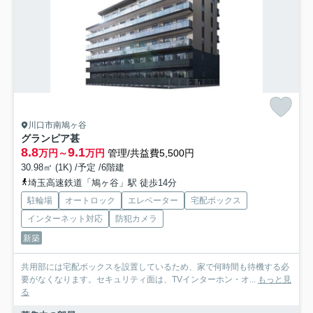
川口市南鳩ヶ谷
グランピア甚
8.8
9.1
万円～
万円
管理/共益費5,500円
30.98㎡ (1K) /予定 /6階建
埼玉高速鉄道「鳩ヶ谷」駅 徒歩14分
駐輪場
オートロック
エレベーター
宅配ボックス
インターネット対応
防犯カメラ
新築
共用部には宅配ボックスを設置しているため、家で何時間も待機する必
要がなくなります。セキュリティ面は、TVインターホン・オ...
もっと見
る