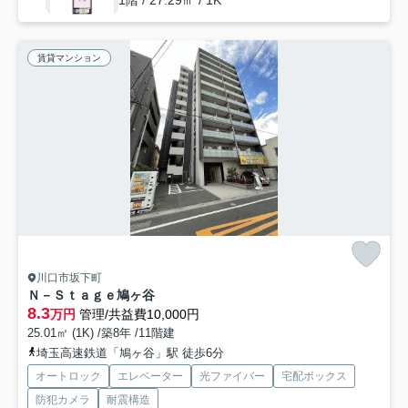
1階 / 27.29㎡ / 1K
賃貸マンション
川口市坂下町
Ｎ－Ｓｔａｇｅ鳩ヶ谷
8.3
万円
管理/共益費10,000円
25.01㎡ (1K) /築8年 /11階建
埼玉高速鉄道「鳩ヶ谷」駅 徒歩6分
オートロック
エレベーター
光ファイバー
宅配ボックス
防犯カメラ
耐震構造