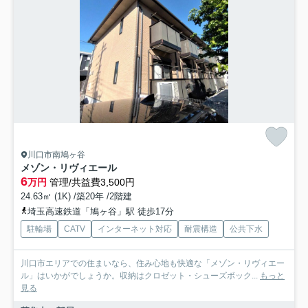
川口市南鳩ヶ谷
メゾン・リヴィエール
6
万円
管理/共益費3,500円
24.63㎡ (1K) /築20年 /2階建
埼玉高速鉄道「鳩ヶ谷」駅 徒歩17分
駐輪場
CATV
インターネット対応
耐震構造
公共下水
川口市エリアでの住まいなら、住み心地も快適な「メゾン・リヴィエー
ル」はいかがでしょうか。収納はクロゼット・シューズボック...
もっと
見る