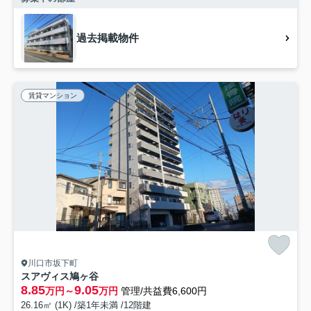
過去掲載物件
賃貸マンション
川口市坂下町
スアヴィス鳩ヶ谷
8.85
9.05
万円～
万円
管理/共益費6,600円
26.16㎡ (1K) /築1年未満 /12階建