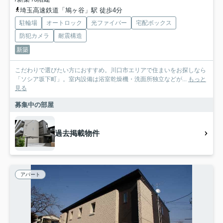
埼玉高速鉄道「鳩ヶ谷」駅 徒歩4分
駐輪場
オートロック
光ファイバー
宅配ボックス
防犯カメラ
耐震構造
新築
こだわりで選びたい方におすすめ。川口市エリアで住まいをお探しなら
「ソシア坂下町」。室内設備は浴室乾燥機・洗面所独立などが...
もっと
見る
募集中の部屋
過去掲載物件
アパート