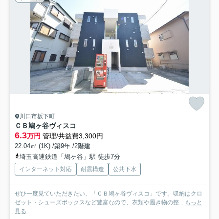
川口市坂下町
ＣＢ鳩ヶ谷ヴィスコ
6.3
万円
管理/共益費3,300円
22.04㎡ (1K) /築9年 /2階建
埼玉高速鉄道「鳩ヶ谷」駅 徒歩7分
インターネット対応
耐震構造
公共下水
ぜひ一度見ていただきたい、「ＣＢ鳩ヶ谷ヴィスコ」です。収納はクロ
ゼット・シューズボックスなど豊富なので、衣類や履き物の整...
もっと
見る