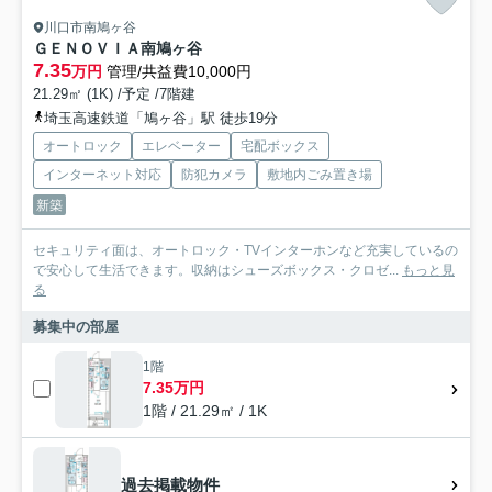
川口市南鳩ヶ谷
ＧＥＮＯＶＩＡ南鳩ヶ谷
7.35
万円
管理/共益費10,000円
21.29㎡ (1K) /予定 /7階建
埼玉高速鉄道「鳩ヶ谷」駅 徒歩19分
オートロック
エレベーター
宅配ボックス
インターネット対応
防犯カメラ
敷地内ごみ置き場
新築
セキュリティ面は、オートロック・TVインターホンなど充実しているの
で安心して生活できます。収納はシューズボックス・クロゼ...
もっと見
る
募集中の部屋
1階
7.35万円
1階 / 21.29㎡ / 1K
過去掲載物件