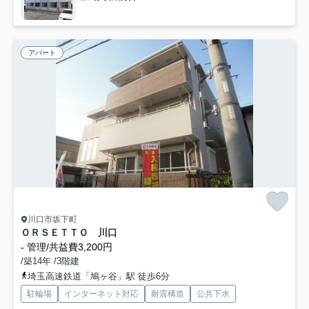
アパート
川口市坂下町
ＯＲＳＥＴＴＯ 川口
-
管理/共益費3,200円
/築14年 /3階建
埼玉高速鉄道「鳩ヶ谷」駅 徒歩6分
駐輪場
インターネット対応
耐震構造
公共下水