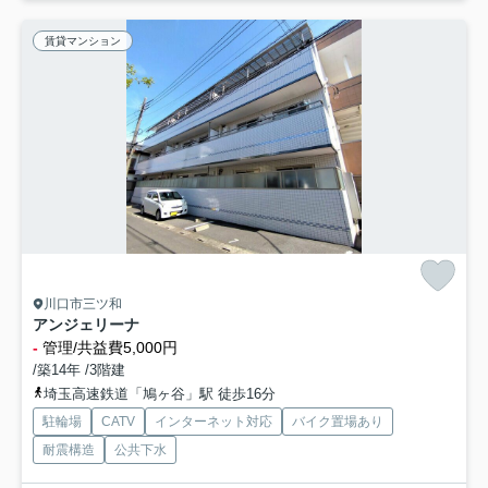
賃貸マンション
川口市三ツ和
アンジェリーナ
-
管理/共益費5,000円
/築14年 /3階建
埼玉高速鉄道「鳩ヶ谷」駅 徒歩16分
駐輪場
CATV
インターネット対応
バイク置場あり
耐震構造
公共下水