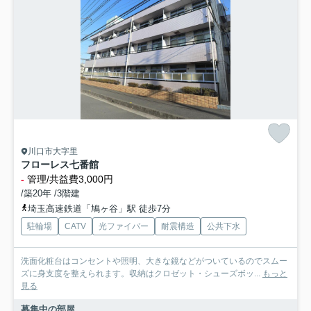
川口市大字里
フローレス七番館
-
管理/共益費3,000円
/築20年 /3階建
埼玉高速鉄道「鳩ヶ谷」駅 徒歩7分
駐輪場
CATV
光ファイバー
耐震構造
公共下水
洗面化粧台はコンセントや照明、大きな鏡などがついているのでスムー
ズに身支度を整えられます。収納はクロゼット・シューズボッ...
もっと
見る
募集中の部屋