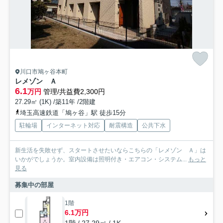
川口市鳩ヶ谷本町
レメゾン Ａ
6.1
万円
管理/共益費2,300円
27.29㎡ (1K) /築11年 /2階建
埼玉高速鉄道「鳩ヶ谷」駅 徒歩15分
駐輪場
インターネット対応
耐震構造
公共下水
新生活を失敗せず、スタートさせたいならこちらの「レメゾン Ａ」は
いかがでしょうか。室内設備は照明付き・エアコン・システム...
もっと
見る
募集中の部屋
1階
6.1万円