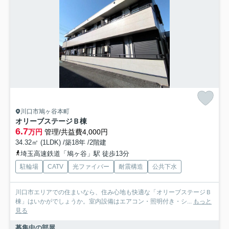
川口市鳩ヶ谷本町
オリーブステージＢ棟
6.7
万円
管理/共益費4,000円
34.32㎡ (1LDK) /築18年 /2階建
埼玉高速鉄道「鳩ヶ谷」駅 徒歩13分
駐輪場
CATV
光ファイバー
耐震構造
公共下水
川口市エリアでの住まいなら、住み心地も快適な「オリーブステージＢ
棟」はいかがでしょうか。室内設備はエアコン・照明付き・シ...
もっと
見る
募集中の部屋