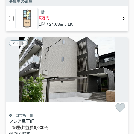
募集中の部屋
1階
6万円
1階 / 24.63㎡ / 1K
アパート
川口市坂下町
ソシア坂下町
-
管理/共益費6,000円
/新築 /3階建