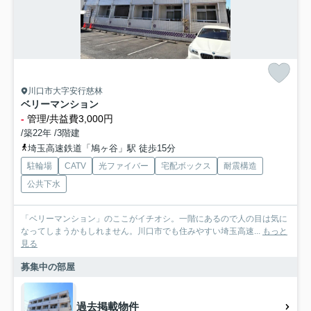
川口市大字安行慈林
ベリーマンション
-
管理/共益費3,000円
/築22年 /3階建
埼玉高速鉄道「鳩ヶ谷」駅 徒歩15分
駐輪場
CATV
光ファイバー
宅配ボックス
耐震構造
公共下水
「ベリーマンション」のここがイチオシ。一階にあるので人の目は気に
なってしまうかもしれません。川口市でも住みやすい埼玉高速...
もっと
見る
募集中の部屋
過去掲載物件