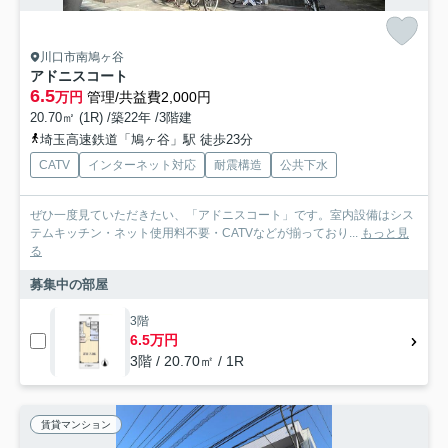
川口市南鳩ヶ谷
アドニスコート
6.5
万円
管理/共益費2,000円
20.70㎡ (1R) /築22年 /3階建
埼玉高速鉄道「鳩ヶ谷」駅 徒歩23分
CATV
インターネット対応
耐震構造
公共下水
ぜひ一度見ていただきたい、「アドニスコート」です。室内設備はシス
テムキッチン・ネット使用料不要・CATVなどが揃っており...
もっと見
る
募集中の部屋
3階
6.5万円
3階 / 20.70㎡ / 1R
賃貸マンション