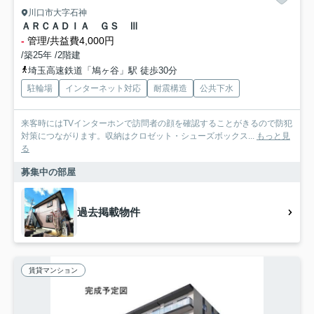
川口市大字石神
ＡＲＣＡＤＩＡ ＧＳ Ⅲ
-
管理/共益費4,000円
/築25年 /2階建
埼玉高速鉄道「鳩ヶ谷」駅 徒歩30分
駐輪場
インターネット対応
耐震構造
公共下水
来客時にはTVインターホンで訪問者の顔を確認することがきるので防犯
対策につながります。収納はクロゼット・シューズボックス...
もっと見
る
募集中の部屋
過去掲載物件
賃貸マンション