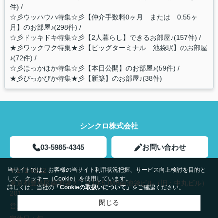
件)
☆彡ウッハウハ特集☆彡【仲介手数料0ヶ月 または 0.55ヶ
月】のお部屋♪(298件)
☆彡ドッキドキ特集☆彡【2人暮らし】できるお部屋♪(157件)
★彡ワックワク特集★彡【ビッグターミナル 池袋駅】のお部屋
♪(72件)
☆彡ほっかほか特集☆彡【本日公開】のお部屋♪(59件)
★彡ぴっかぴか特集★彡【新築】のお部屋♪(38件)
シンクロ株式会社
03-5985-4345
お問い合わせ
〒171-0022
当サイトでは、お客様の当サイト利用状況把握、サービス向上検討を目的と
して、クッキー（Cookie）を使用しています。
東京都豊島区南池袋２丁目10-5 IMB南池袋ビル（旧：中丸ビル）
詳しくは、当社の
「Cookieの取扱いについて」
をご確認ください。
201
閉じる
営業時間：
10：00～19：00