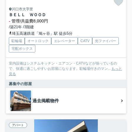
川口市大字里
ＢＥＬＬ ＷＯＯＤ
-
管理/共益費8,000円
/築21年 /3階建
埼玉高速鉄道「鳩ヶ谷」駅 徒歩5分
駐輪場
オートロック
エレベーター
CATV
光ファイバー
宅配ボックス
室内設備はシステムキッチン・エアコン・CATVなどが揃っているの
で、快適に過ごしやすいお部屋になります。駐輪場付きのマン...
もっと
見る
募集中の部屋
過去掲載物件
アパート