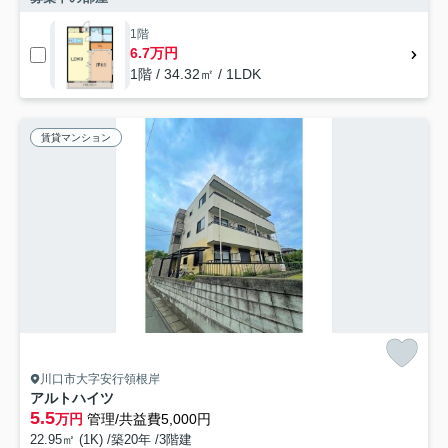
1階
6.7万円
1階 / 34.32㎡ / 1LDK
賃貸マンション
川口市大字安行領根岸
アルトハイツ
5.5
万円
管理/共益費5,000円
22.95㎡ (1K) /築20年 /3階建