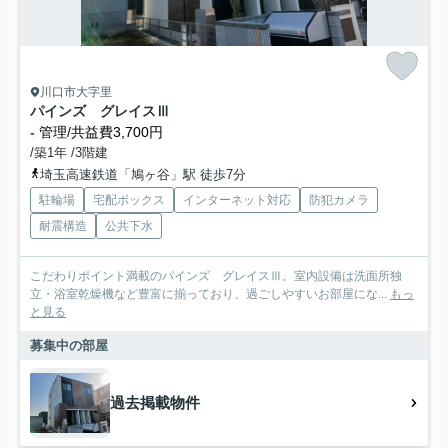
川口市大字里
パインズ グレイスⅢ
-
管理/共益費3,700円
/築1年 /3階建
埼玉高速鉄道「鳩ヶ谷」駅 徒歩7分
駐輪場
宅配ボックス
インターネット対応
防犯カメラ
耐震構造
公共下水
こだわりポイント満載のパインズ グレイスⅢ。室内設備は洗面所独
立・浴室乾燥機など豊富に揃っており、過ごしやすいお部屋にな...
もっ
と見る
募集中の部屋
過去掲載物件