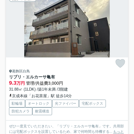
葛飾区白鳥
リブリ・エルカーサ亀有
9.3
万円
管理/共益費3,000円
31.88㎡ (1LDK) /築1年未満 /3階建
京成本線「お花茶屋」駅 徒歩14分
駐輪場
オートロック
光ファイバー
宅配ボックス
防犯カメラ
耐震構造
ぜひ一度見ていただきたい、「リブリ・エルカーサ亀有」です。共用部
には宅配ボックスを設置しているため、家で何時間も待機する...
もっと