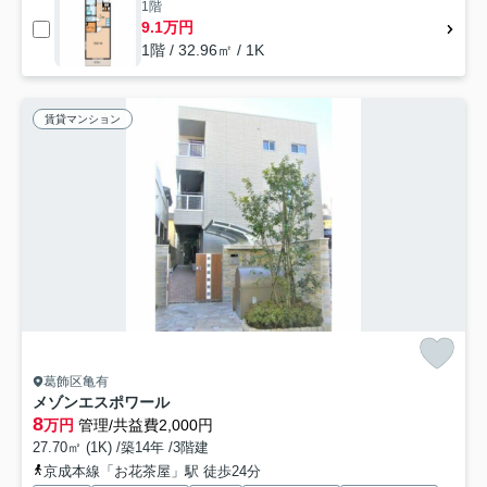
1階
9.1万円
1階 / 32.96㎡ / 1K
賃貸マンション
葛飾区亀有
メゾンエスポワール
8
万円
管理/共益費2,000円
27.70㎡ (1K) /築14年 /3階建
京成本線「お花茶屋」駅 徒歩24分