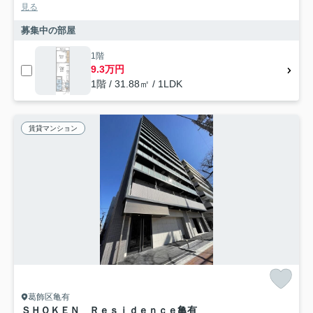
見る
募集中の部屋
1階
9.3万円
1階 / 31.88㎡ / 1LDK
賃貸マンション
葛飾区亀有
ＳＨＯＫＥＮ Ｒｅｓｉｄｅｎｃｅ亀有