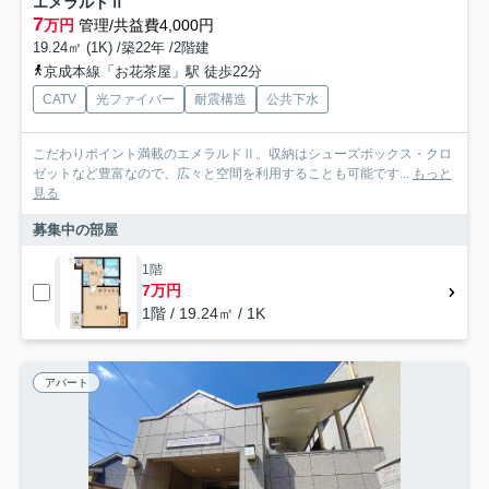
エメラルドⅡ
7
万円
管理/共益費4,000円
19.24㎡ (1K) /築22年 /2階建
京成本線「お花茶屋」駅 徒歩22分
CATV
光ファイバー
耐震構造
公共下水
こだわりポイント満載のエメラルドⅡ。収納はシューズボックス・クロ
ゼットなど豊富なので、広々と空間を利用することも可能です...
もっと
見る
募集中の部屋
1階
7万円
1階 / 19.24㎡ / 1K
アパート