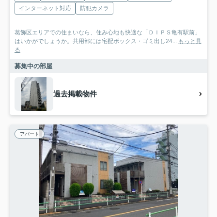
インターネット対応
防犯カメラ
葛飾区エリアでの住まいなら、住み心地も快適な「ＤＩＰＳ亀有駅前」
はいかがでしょうか。共用部には宅配ボックス・ゴミ出し24...
もっと見
る
募集中の部屋
過去掲載物件
アパート