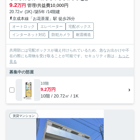
9.2
万円
管理/共益費10,000円
20.72㎡ (1K) /築5年 /14階建
京成本線「お花茶屋」駅 徒歩26分
オートロック
エレベーター
宅配ボックス
インターネット対応
防犯カメラ
耐震構造
共用部には宅配ボックスが備え付けられているため、急なお出かけや不
在の際にも荷物を受け取ることが可能です。セキュリティ面は...
もっと
見る
募集中の部屋
10階
9.2万円
10階 / 20.72㎡ / 1K
賃貸マンション