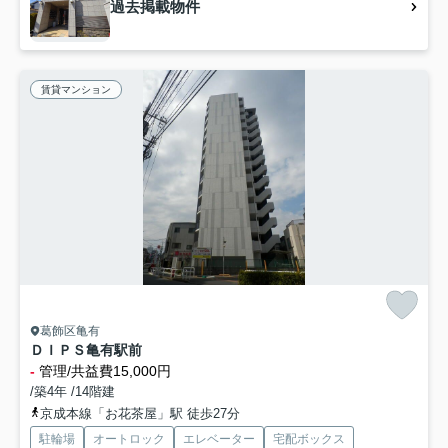
過去掲載物件
賃貸マンション
葛飾区亀有
ＤＩＰＳ亀有駅前
-
管理/共益費15,000円
/築4年 /14階建
京成本線「お花茶屋」駅 徒歩27分
駐輪場
オートロック
エレベーター
宅配ボックス