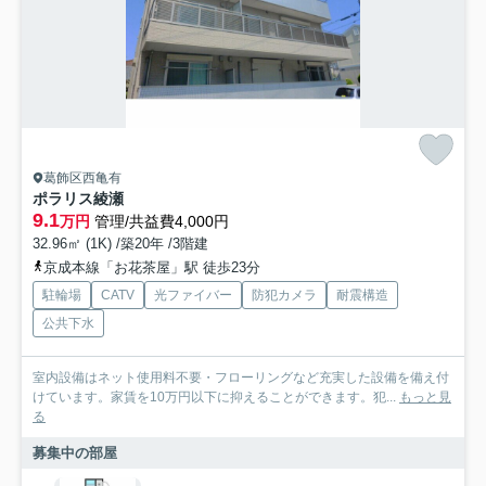
葛飾区西亀有
ポラリス綾瀬
9.1
万円
管理/共益費4,000円
32.96㎡ (1K) /築20年 /3階建
京成本線「お花茶屋」駅 徒歩23分
駐輪場
CATV
光ファイバー
防犯カメラ
耐震構造
公共下水
室内設備はネット使用料不要・フローリングなど充実した設備を備え付
けています。家賃を10万円以下に抑えることができます。犯...
もっと見
る
募集中の部屋