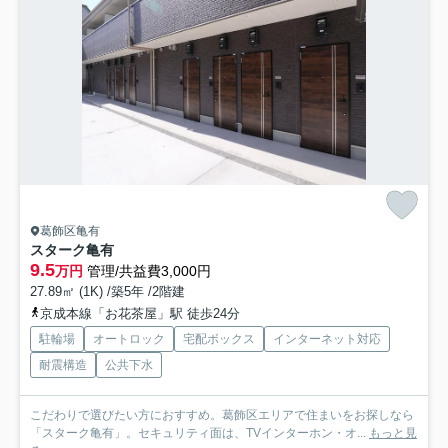
葛飾区亀有
スターク亀有
9.5
万円
管理/共益費3,000円
27.89㎡ (1K) /築5年 /2階建
京成本線「お花茶屋」駅 徒歩24分
駐輪場
オートロック
宅配ボックス
インターネット対応
耐震構造
公共下水
こだわりで選びたい方におすすめ。葛飾区エリアで住まいをお探しなら
「スターク亀有」。セキュリティ面は、TVインターホン・オ...
もっと見