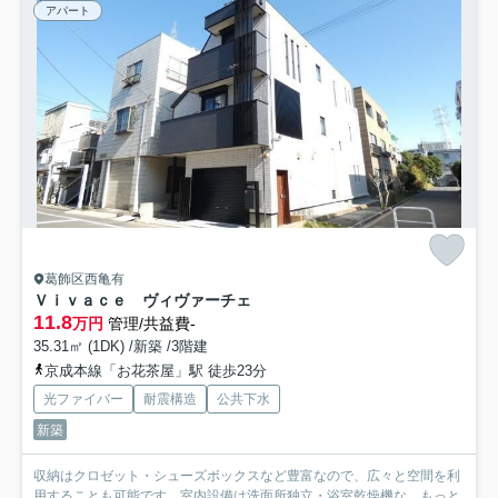
アパート
葛飾区西亀有
Ｖｉｖａｃｅ ヴィヴァーチェ
11.8
万円
管理/共益費-
35.31㎡ (1DK) /新築 /3階建
京成本線「お花茶屋」駅 徒歩23分
光ファイバー
耐震構造
公共下水
新築
収納はクロゼット・シューズボックスなど豊富なので、広々と空間を利
用することも可能です。室内設備は洗面所独立・浴室乾燥機な...
もっと