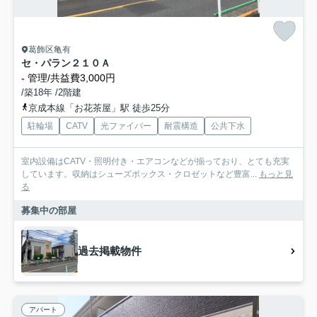
葛飾区亀有
セ・パラン２１０Ａ
-
管理/共益費3,000円
/築18年 /2階建
京成本線「お花茶屋」駅 徒歩25分
駐輪場
CATV
光ファイバー
耐震構造
公共下水
室内設備はCATV・照明付き・エアコンなどが揃っており、とても充実
しています。収納はシューズボックス・クロゼットなど豊富...
もっと見
る
募集中の部屋
過去掲載物件
アパート