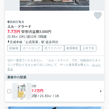
葛飾区亀有
エル・ドラード
7.7
万円
管理/共益費3,000円
21.83㎡ (1K) /築11年 /3階建
京成本線「お花茶屋」駅 徒歩26分
駐輪場
オートロック
光ファイバー
耐震構造
公共下水
ぜひ一度見ていただきたい、「エル・ドラード」です。化粧品やスタイ
リング剤などをまとめて出し入れして、サッと身支度を整えら...
もっと
見る
募集中の部屋
2階
7.7万円
2階 / 21.83㎡ / 1K