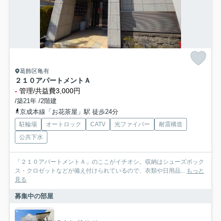
葛飾区亀有
２１０アパートメントＡ
-
管理/共益費3,000円
/築21年 /2階建
京成本線「お花茶屋」駅 徒歩24分
駐輪場
オートロック
CATV
光ファイバー
耐震構造
公共下水
「２１０アパートメントＡ」のここがイチオシ。収納はシューズボック
ス・クロゼットなどが備え付けられているので、衣類や日用品...
もっと
見る
募集中の部屋