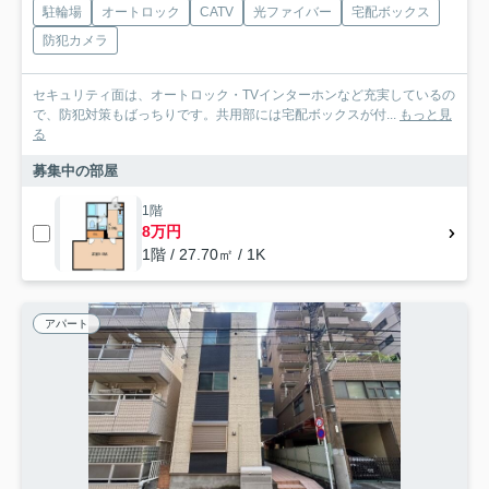
駐輪場
オートロック
CATV
光ファイバー
宅配ボックス
防犯カメラ
セキュリティ面は、オートロック・TVインターホンなど充実しているの
で、防犯対策もばっちりです。共用部には宅配ボックスが付...
もっと見
る
募集中の部屋
1階
8万円
1階 / 27.70㎡ / 1K
アパート