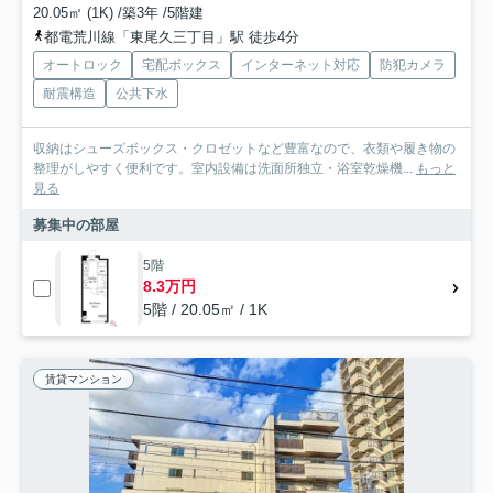
20.05㎡ (1K) /築3年 /5階建
都電荒川線「東尾久三丁目」駅 徒歩4分
オートロック
宅配ボックス
インターネット対応
防犯カメラ
耐震構造
公共下水
収納はシューズボックス・クロゼットなど豊富なので、衣類や履き物の
整理がしやすく便利です。室内設備は洗面所独立・浴室乾燥機...
もっと
見る
募集中の部屋
5階
8.3万円
5階 / 20.05㎡ / 1K
賃貸マンション