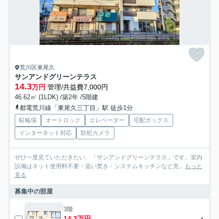
荒川区東尾久
サンアンドグリーンテラス
14.3
万円
管理/共益費7,000円
46.62㎡ (1LDK) /築2年 /5階建
都電荒川線「東尾久三丁目」駅 徒歩1分
駐輪場
オートロック
エレベーター
宅配ボックス
インターネット対応
防犯カメラ
ぜひ一度見ていただきたい、「サンアンドグリーンテラス」です。室内
設備はネット使用料不要・追い焚き・システムキッチンなど充...
もっと
見る
募集中の部屋
3階
14.3万円