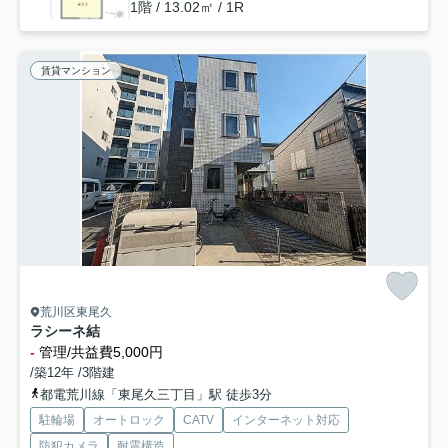
1階 / 13.02㎡ / 1R
賃貸マンション
荒川区東尾久
ラシーネ結
-
管理/共益費5,000円
/築12年 /3階建
都電荒川線「東尾久三丁目」駅 徒歩3分
駐輪場
オートロック
CATV
インターネット対応
防犯カメラ
耐震構造