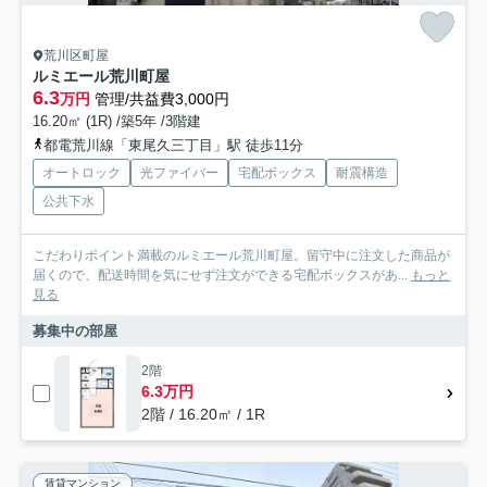
荒川区町屋
ルミエール荒川町屋
6.3
万円
管理/共益費3,000円
16.20㎡ (1R) /築5年 /3階建
都電荒川線「東尾久三丁目」駅 徒歩11分
オートロック
光ファイバー
宅配ボックス
耐震構造
公共下水
こだわりポイント満載のルミエール荒川町屋。留守中に注文した商品が
届くので、配送時間を気にせず注文ができる宅配ボックスがあ...
もっと
見る
募集中の部屋
2階
6.3万円
2階 / 16.20㎡ / 1R
賃貸マンション