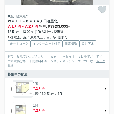
荒川区東尾久
Ｗｅｌｌ－ｂｅｉｎｇ日暮里北
7.1
7.2
万円～
万円
管理/共益費3,000円
12.51㎡～13.02㎡ (1R) /築1年 /12階建
都電荒川線「東尾久三丁目」駅 徒歩7分
オートロック
インターネット対応
耐震構造
公共下水
ぜひ一度見ていただきたい、「Ｗｅｌｌ－ｂｅｉｎｇ日暮里北」です。
室内設備はネット使用料不要・システムキッチン・エアコンな...
もっと
見る
募集中の部屋
1階
7.1万円
1階 / 12.51㎡ / 1R
1階
7.2万円