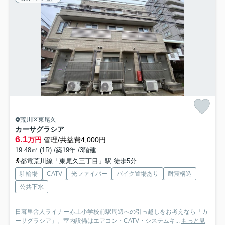
荒川区東尾久
カーサグラシア
6.1
万円
管理/共益費4,000円
19.48㎡ (1R) /築19年 /3階建
都電荒川線「東尾久三丁目」駅 徒歩5分
駐輪場
CATV
光ファイバー
バイク置場あり
耐震構造
公共下水
日暮里舎人ライナー赤土小学校前駅周辺への引っ越しをお考えなら「カ
ーサグラシア」。室内設備はエアコン・CATV・システムキ...
もっと見