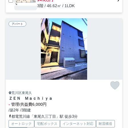
3階 / 46.62㎡ / 1LDK
アパート
荒川区東尾久
ＺＥＮ Ｍａｃｈｉｙａ
-
管理/共益費6,000円
/築2年 /3階建
都電荒川線「東尾久三丁目」駅 徒歩3分
オートロック
宅配ボックス
インターネット対応
耐震構造