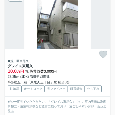
荒川区東尾久
グレイス東尾久
10.8
万円
管理/共益費3,000円
27.35㎡ (1DK) /築8年 /3階建
都電荒川線「東尾久三丁目」駅 徒歩8分
駐輪場
オートロック
光ファイバー
耐震構造
公共下水
ぜひ一度見ていただきたい、「グレイス東尾久」です。室内設備は洗面
所独立・浴室乾燥機など豊富に揃っており、過ごしやすいお部...
もっと
見る