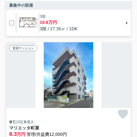
募集中の部屋
3階
10.8万円
3階 / 27.35㎡ / 1DK
賃貸マンション
荒川区東尾久
マリエッタ町屋
8.3
万円
管理/共益費12,000円