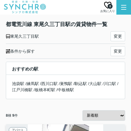
0
お気に入り
都電荒川線 東尾久三丁目駅の賃貸物件一覧
東尾久三丁目駅
変更
条件から探す
変更
おすすめの駅
池袋駅
/
練馬駅
/
西川口駅
/
巣鴨駅
/
駒込駅
/
大山駅
/
川口駅
/
江戸川橋駅
/
板橋本町駅
/
中板橋駅
8
棟
9
件
アパート