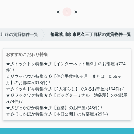
1
荒川線の賃貸物件一覧
都電荒川線 東尾久三丁目駅の賃貸物件一覧
おすすめこだわり特集
★彡トックトク特集★彡【インターネット無料】のお部屋♪(774
件)
☆彡ウッハウハ特集☆彡【仲介手数料0ヶ月 または 0.55ヶ
月】のお部屋♪(318件)
☆彡ドッキドキ特集☆彡【2人暮らし】できるお部屋♪(164件)
★彡ワックワク特集★彡【ビッグターミナル 池袋駅】のお部屋
♪(74件)
★彡ぴっかぴか特集★彡【新築】のお部屋♪(43件)
☆彡ほっかほか特集☆彡【本日公開】のお部屋♪(29件)