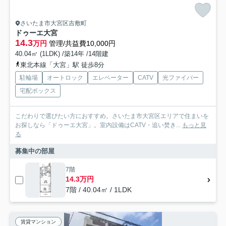
さいたま市大宮区吉敷町
ドゥーエ大宮
14.3
万円
管理/共益費10,000円
40.04㎡ (1LDK) /築14年 /14階建
東北本線「大宮」駅 徒歩8分
駐輪場
オートロック
エレベーター
CATV
光ファイバー
宅配ボックス
こだわりで選びたい方におすすめ。さいたま市大宮区エリアで住まいを
お探しなら「ドゥーエ大宮」。室内設備はCATV・追い焚き...
もっと見
る
募集中の部屋
7階
14.3万円
7階 / 40.04㎡ / 1LDK
賃貸マンション