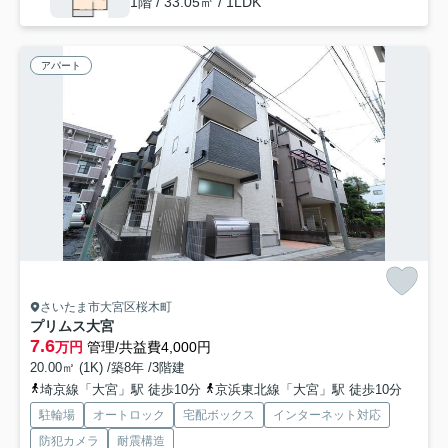
1階 / 33.05㎡ / 1LDK
アパート
さいたま市大宮区桜木町
プリムス大宮
7.6
万円
管理/共益費4,000円
20.00㎡ (1K) /築8年 /3階建
埼京線「大宮」駅 徒歩10分
京浜東北線「大宮」駅 徒歩10分
駐輪場
オートロック
宅配ボックス
インターネット対応
防犯カメラ
耐震構造