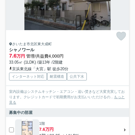
さいたま市北区東大成町
シャノワール
7.6
万円
管理/共益費4,000円
33.05㎡ (1LDK) /築13年 /2階建
京浜東北線「大宮」駅 徒歩20分
インターネット対応
耐震構造
公共下水
室内設備はシステムキッチン・エアコン・追い焚きなど大変充実してお
ります。クレジットカードで初期費用がお支払いいただけるの...
もっと
見る
募集中の部屋
1階
7.6万円