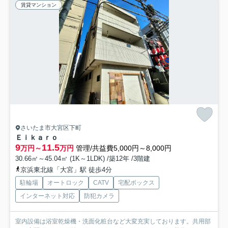
賃貸マンション
さいたま市大宮区下町
Ｅｉｋａｒｏ
9
11.5
万円～
万円
管理/共益費5,000円～8,000円
30.66㎡～45.04㎡ (1K～1LDK) /築12年 /3階建
京浜東北線「大宮」駅 徒歩4分
駐輪場
オートロック
CATV
宅配ボックス
インターネット対応
防犯カメラ
室内設備は浴室乾燥機・洗面化粧台など大変充実しております。共用部