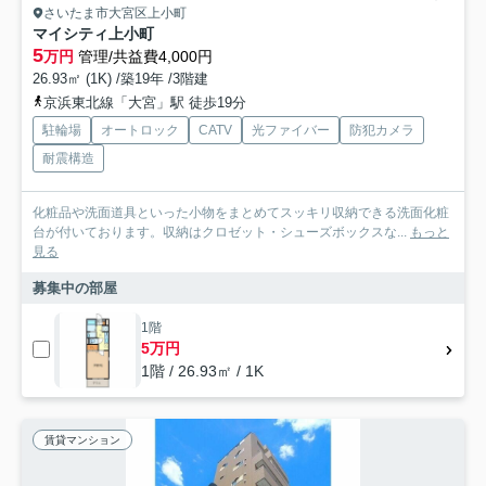
さいたま市大宮区上小町
マイシティ上小町
5
万円
管理/共益費4,000円
26.93㎡ (1K) /築19年 /3階建
京浜東北線「大宮」駅 徒歩19分
駐輪場
オートロック
CATV
光ファイバー
防犯カメラ
耐震構造
化粧品や洗面道具といった小物をまとめてスッキリ収納できる洗面化粧
台が付いております。収納はクロゼット・シューズボックスな...
もっと
見る
募集中の部屋
1階
5万円
1階 / 26.93㎡ / 1K
賃貸マンション