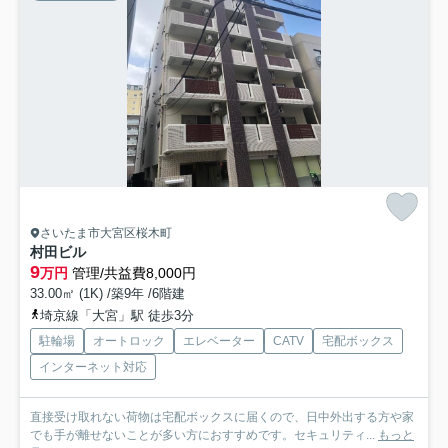
さいたま市大宮区桜木町
村田ビル
9
万円
管理/共益費8,000円
33.00㎡ (1K) /築9年 /6階建
埼京線「大宮」駅 徒歩3分
駐輪場
オートロック
エレベーター
CATV
宅配ボックス
インターネット対応
直接受け取れない荷物は宅配ボックスに届くので、日中外出する方や家
でも手が離せないことが多い方におすすめです。セキュリティ...
もっと