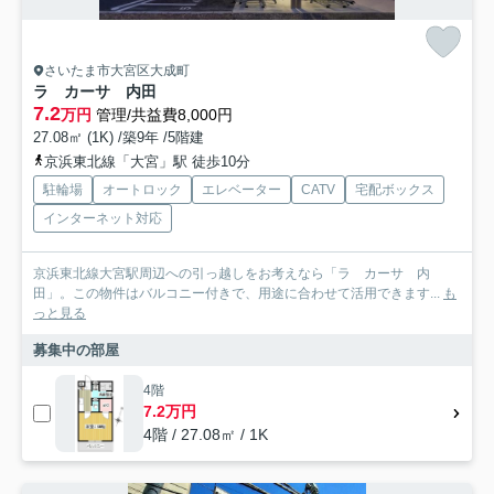
さいたま市大宮区大成町
ラ カーサ 内田
7.2
万円
管理/共益費8,000円
27.08㎡ (1K) /築9年 /5階建
京浜東北線「大宮」駅 徒歩10分
駐輪場
オートロック
エレベーター
CATV
宅配ボックス
インターネット対応
京浜東北線大宮駅周辺への引っ越しをお考えなら「ラ カーサ 内
田」。この物件はバルコニー付きで、用途に合わせて活用できます...
も
っと見る
募集中の部屋
4階
7.2万円
4階 / 27.08㎡ / 1K