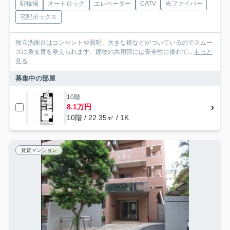
駐輪場
オートロック
エレベーター
CATV
光ファイバー
宅配ボックス
独立洗面台はコンセントや照明、大きな鏡などがついているのでスムー
ズに身支度を整えられます。建物の共用部には安全性に優れて...
もっと
見る
募集中の部屋
10階
8.1万円
10階 / 22.35㎡ / 1K
賃貸マンション