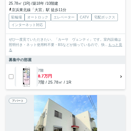
25.78㎡ (1R) /築18年 /10階建
京浜東北線「大宮」駅 徒歩11分
駐輪場
オートロック
エレベーター
CATV
宅配ボックス
インターネット対応
ぜひ一度見ていただきたい、「カーサ ヴェンティ」です。室内設備は
照明付き・ネット使用料不要・BSなどが揃っているので、快...
もっと見
る
募集中の部屋
7階
8.7万円
7階 / 25.78㎡ / 1R
アパート