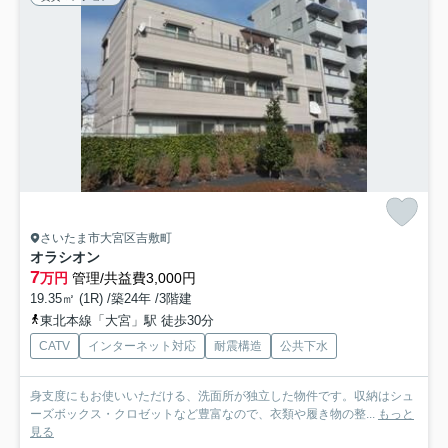
さいたま市大宮区吉敷町
オラシオン
7
万円
管理/共益費3,000円
19.35㎡ (1R) /築24年 /3階建
東北本線「大宮」駅 徒歩30分
CATV
インターネット対応
耐震構造
公共下水
身支度にもお使いいただける、洗面所が独立した物件です。収納はシュ
ーズボックス・クロゼットなど豊富なので、衣類や履き物の整...
もっと
見る