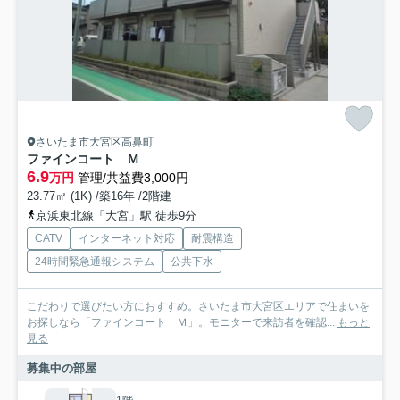
さいたま市大宮区高鼻町
ファインコート Ｍ
6.9
万円
管理/共益費3,000円
23.77㎡ (1K) /築16年 /2階建
京浜東北線「大宮」駅 徒歩9分
CATV
インターネット対応
耐震構造
24時間緊急通報システム
公共下水
こだわりで選びたい方におすすめ。さいたま市大宮区エリアで住まいを
お探しなら「ファインコート Ｍ」。モニターで来訪者を確認...
もっと
見る
募集中の部屋