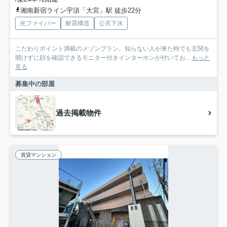
湘南新宿ライン宇須「大宮」駅 徒歩22分
光ファイバー
耐震構造
公共下水
こだわりポイント満載のメゾンブラン。知らない人が来た時でも玄関を
開けずに顔を確認できるモニター付きインターホンが付いてお...
もっと
見る
募集中の部屋
過去掲載物件
賃貸マンション