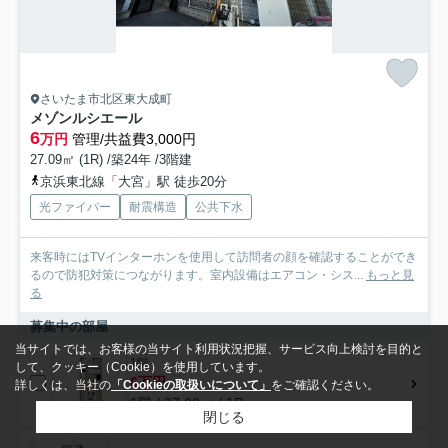
さいたま市北区東大成町
メゾンルシエール
6
万円
管理/共益費3,000円
27.09㎡ (1R) /築24年 /3階建
京浜東北線「大宮」駅 徒歩20分
光ファイバー
耐震構造
公共下水
来客時にはTVインターホンを使用して訪問者の顔を確認することができ
るので防犯対策につながります。室内設備はエアコン・シス...
もっと見
る
募集中の部屋
当サイトでは、お客様の当サイト利用状況把握、サービス向上検討を目的と
1階
して、クッキー（Cookie）を使用しています。
6万円
詳しくは、当社の
「Cookieの取扱いについて」
をご確認ください。
1階 / 27.09㎡ / 1R
閉じる