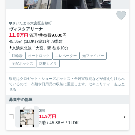
さいたま市大宮区吉敷町
ヴィスタアリーナ
11.9
万円
管理/共益費9,000円
45.36㎡ (1LDK) /築11年 /9階建
京浜東北線「大宮」駅 徒歩10分
駐輪場
オートロック
エレベーター
光ファイバー
宅配ボックス
防犯カメラ
収納はクロゼット・シューズボックス・全居室収納などが備え付けられ
ているので、衣類や日用品の収納に重宝します。セキュリティ...
もっと
見る
募集中の部屋
2階
11.9万円
2階 / 45.36㎡ / 1LDK