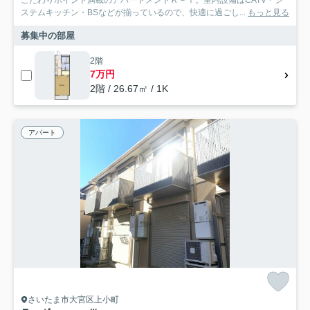
こだわりポイント満載のアパートメントＫ－Ⅰ。室内設備はCATV・シ
ステムキッチン・BSなどが揃っているので、快適に過ごし...
もっと見る
募集中の部屋
2階
7万円
2階 / 26.67㎡ / 1K
アパート
さいたま市大宮区上小町