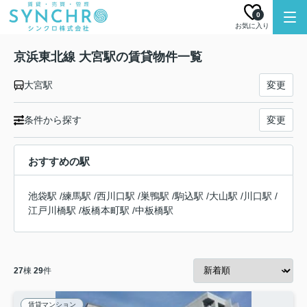
0
お気に入り
京浜東北線 大宮駅の賃貸物件一覧
大宮駅
変更
条件から探す
変更
おすすめの駅
池袋駅
/
練馬駅
/
西川口駅
/
巣鴨駅
/
駒込駅
/
大山駅
/
川口駅
/
江戸川橋駅
/
板橋本町駅
/
中板橋駅
27
棟
29
件
賃貸マンション