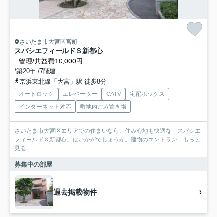
さいたま市大宮区宮町
スパシエフィールドＳ新都心
-
管理/共益費10,000円
/築20年 /7階建
京浜東北線「大宮」駅 徒歩8分
オートロック
エレベーター
CATV
宅配ボックス
インターネット対応
敷地内ごみ置き場
さいたま市大宮区エリアでの住まいなら、住み心地も快適な「スパシエ
フィールドＳ新都心」はいかがでしょうか。建物のエントラン...
もっと
見る
募集中の部屋
過去掲載物件