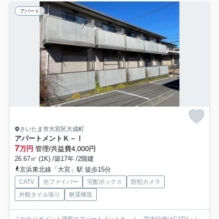
アパート
さいたま市大宮区大成町
アパートメントＫ－Ⅰ
7
万円
管理/共益費4,000円
26.67㎡ (1K) /築17年 /2階建
京浜東北線「大宮」駅 徒歩15分
CATV
光ファイバー
宅配ボックス
防犯カメラ
外観タイル張り
耐震構造