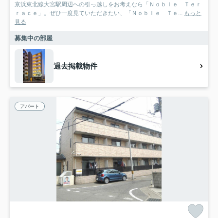
京浜東北線大宮駅周辺への引っ越しをお考えなら「Ｎｏｂｌｅ Ｔｅｒ
ｒａｃｅ」。ぜひ一度見ていただきたい、「Ｎｏｂｌｅ Ｔｅ...
もっと
見る
募集中の部屋
過去掲載物件
アパート