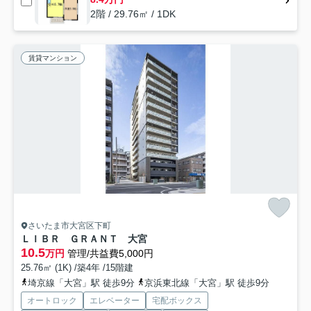
2階 / 29.76㎡ / 1DK
賃貸マンション
さいたま市大宮区下町
ＬＩＢＲ ＧＲＡＮＴ 大宮
10.5
万円
管理/共益費5,000円
25.76㎡ (1K) /築4年 /15階建
埼京線「大宮」駅 徒歩9分
京浜東北線「大宮」駅 徒歩9分
オートロック
エレベーター
宅配ボックス