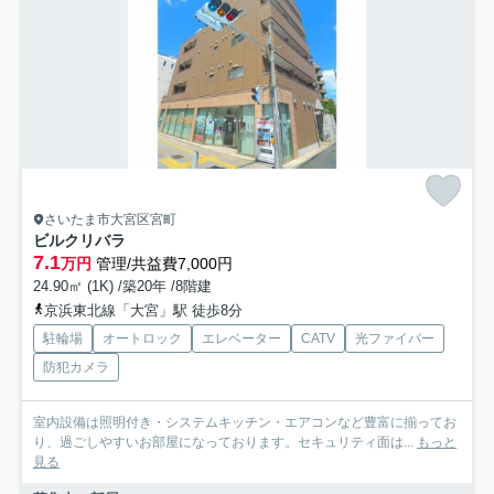
さいたま市大宮区宮町
ビルクリバラ
7.1
万円
管理/共益費7,000円
24.90㎡ (1K) /築20年 /8階建
京浜東北線「大宮」駅 徒歩8分
駐輪場
オートロック
エレベーター
CATV
光ファイバー
防犯カメラ
室内設備は照明付き・システムキッチン・エアコンなど豊富に揃ってお
り、過ごしやすいお部屋になっております。セキュリティ面は...
もっと
見る