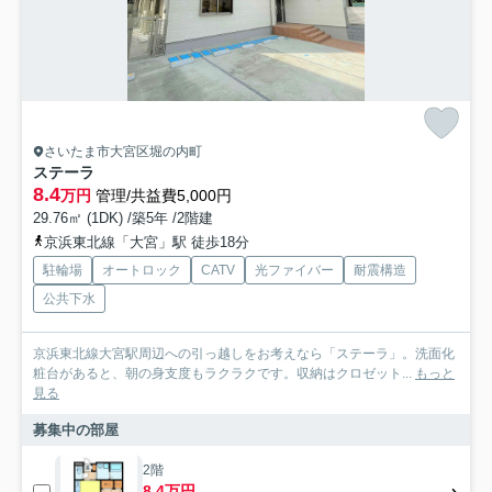
さいたま市大宮区堀の内町
ステーラ
8.4
万円
管理/共益費5,000円
29.76㎡ (1DK) /築5年 /2階建
京浜東北線「大宮」駅 徒歩18分
駐輪場
オートロック
CATV
光ファイバー
耐震構造
公共下水
京浜東北線大宮駅周辺への引っ越しをお考えなら「ステーラ」。洗面化
粧台があると、朝の身支度もラクラクです。収納はクロゼット...
もっと
見る
募集中の部屋
2階
8.4万円