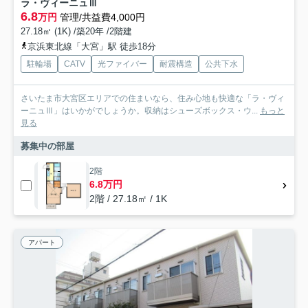
ラ・ヴィーニュⅢ
6.8
万円
管理/共益費4,000円
27.18㎡ (1K) /築20年 /2階建
京浜東北線「大宮」駅 徒歩18分
駐輪場
CATV
光ファイバー
耐震構造
公共下水
さいたま市大宮区エリアでの住まいなら、住み心地も快適な「ラ・ヴィ
ーニュⅢ」はいかがでしょうか。収納はシューズボックス・ウ...
もっと
見る
募集中の部屋
2階
6.8万円
2階 / 27.18㎡ / 1K
アパート