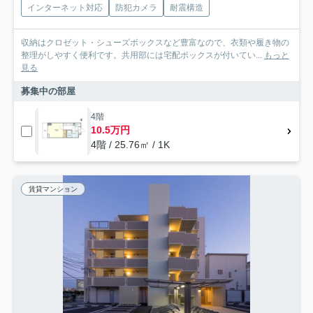
インターネット対応
防犯カメラ
耐震構造
収納はクロゼット・シューズボックスなど豊富なので、衣類や履き物の
整理がしやすく便利です。共用部には宅配ボックスが付いてい...
もっと
見る
募集中の部屋
4階
10.5万円
4階 / 25.76㎡ / 1K
賃貸マンション