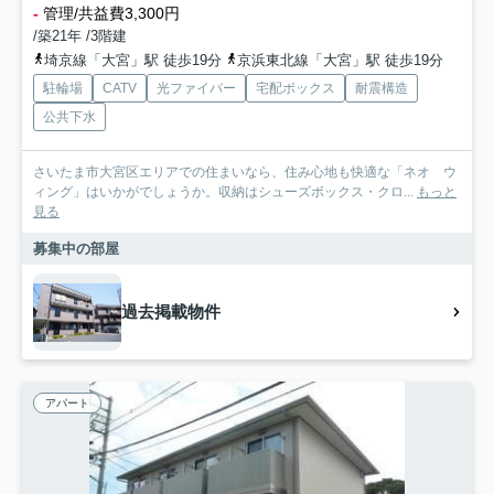
-
管理/共益費3,300円
/築21年 /3階建
埼京線「大宮」駅 徒歩19分
京浜東北線「大宮」駅 徒歩19分
駐輪場
CATV
光ファイバー
宅配ボックス
耐震構造
公共下水
さいたま市大宮区エリアでの住まいなら、住み心地も快適な「ネオ ウ
ィング」はいかがでしょうか。収納はシューズボックス・クロ...
もっと
見る
募集中の部屋
過去掲載物件
アパート