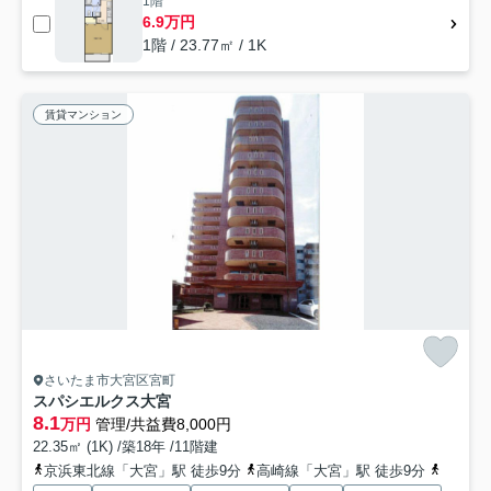
1階
6.9万円
1階 / 23.77㎡ / 1K
賃貸マンション
さいたま市大宮区宮町
スパシエルクス大宮
8.1
万円
管理/共益費8,000円
22.35㎡ (1K) /築18年 /11階建
京浜東北線「大宮」駅 徒歩9分
高崎線「大宮」駅 徒歩9分
埼京線