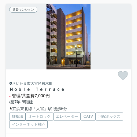
賃貸マンション
さいたま市大宮区桜木町
Ｎｏｂｌｅ Ｔｅｒｒａｃｅ
-
管理/共益費7,000円
/築7年 /8階建
京浜東北線「大宮」駅 徒歩6分
駐輪場
オートロック
エレベーター
CATV
宅配ボックス
インターネット対応