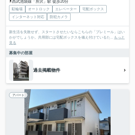
西武池袋線「所沢」駅 徒歩20分
駐輪場
オートロック
エレベーター
宅配ボックス
インターネット対応
防犯カメラ
新生活を失敗せず、スタートさせたいならこちらの「プレミール」はい
かがでしょうか。共用部には宅配ボックスを備え付けているた...
もっと
見る
募集中の部屋
過去掲載物件
アパート