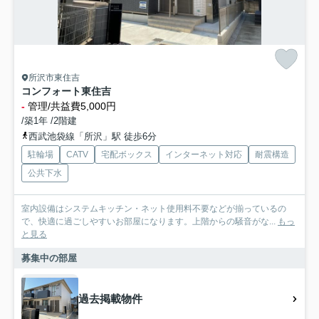
所沢市東住吉
コンフォート東住吉
-
管理/共益費5,000円
/築1年 /2階建
西武池袋線「所沢」駅 徒歩6分
駐輪場
CATV
宅配ボックス
インターネット対応
耐震構造
公共下水
室内設備はシステムキッチン・ネット使用料不要などが揃っているの
で、快適に過ごしやすいお部屋になります。上階からの騒音がな...
もっ
と見る
募集中の部屋
過去掲載物件