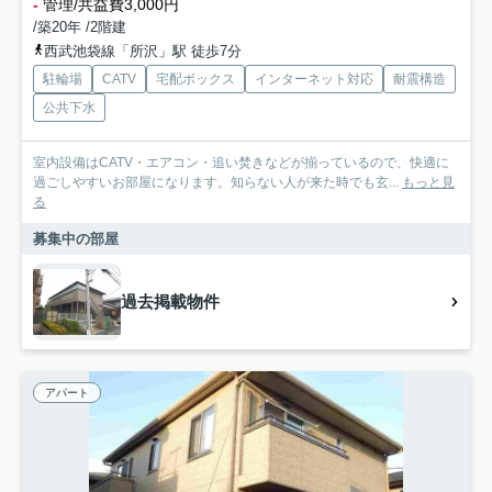
-
管理/共益費3,000円
/築20年 /2階建
西武池袋線「所沢」駅 徒歩7分
駐輪場
CATV
宅配ボックス
インターネット対応
耐震構造
公共下水
室内設備はCATV・エアコン・追い焚きなどが揃っているので、快適に
過ごしやすいお部屋になります。知らない人が来た時でも玄...
もっと見
る
募集中の部屋
過去掲載物件
アパート