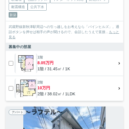
耐震構造
公共下水
新築
武蔵野線新秋津駅周辺への引っ越しをお考えなら「パインヒルズ」。通
話ボタンを押せば相手の声が聞けるので、会話したうえで直接...
もっと
見る
募集中の部屋
1階
8.05万円
1階 / 31.45㎡ / 1K
2階
10万円
2階 / 38.02㎡ / 1LDK
アパート