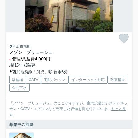
所沢市旭町
メゾン ブリュージュ
-
管理/共益費4,000円
/築15年 /2階建
西武池袋線「所沢」駅 徒歩8分
駐輪場
CATV
宅配ボックス
インターネット対応
耐震構造
公共下水
「メゾン ブリュージュ」のここがイチオシ。室内設備はシステムキッ
チン・CATV・エアコンなど充実した設備を備え付けていま...
もっと見
る
募集中の部屋