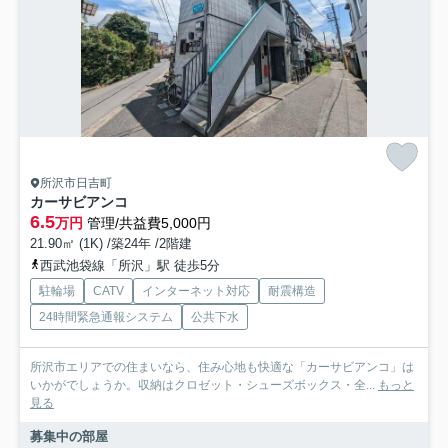
所沢市日吉町
カーサビアンコ
6.5
万円
管理/共益費5,000円
21.90㎡ (1K) /築24年 /2階建
西武池袋線「所沢」駅 徒歩5分
駐輪場
CATV
インターネット対応
耐震構造
24時間緊急通報システム
公共下水
所沢市エリアでの住まいなら、住み心地も快適な「カーサビアンコ」は
いかがでしょうか。収納はクロゼット・シューズボックス・全...
もっと
見る
募集中の部屋