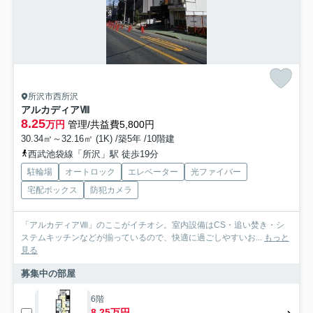
所沢市西所沢
アルカディアⅧ
8.25
万円
管理/共益費5,800円
30.34㎡～32.16㎡ (1K) /築5年 /10階建
西武池袋線「所沢」駅 徒歩19分
駐輪場
オートロック
エレベーター
光ファイバー
宅配ボックス
防犯カメラ
「アルカディアⅧ」のここがイチオシ。室内設備はCS・追い焚き・シ
ステムキッチンなどが揃っているので、快適に過ごしやすいお...
もっと
見る
募集中の部屋
6階
8.25万円