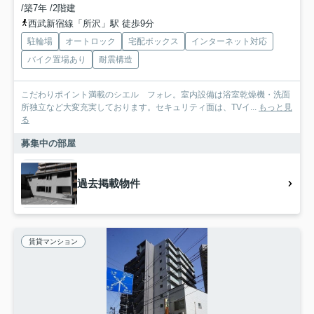
/築7年 /2階建
西武新宿線「所沢」駅 徒歩9分
駐輪場
オートロック
宅配ボックス
インターネット対応
バイク置場あり
耐震構造
こだわりポイント満載のシエル フォレ。室内設備は浴室乾燥機・洗面
所独立など大変充実しております。セキュリティ面は、TVイ...
もっと見
る
募集中の部屋
過去掲載物件
賃貸マンション