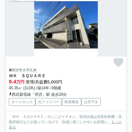
所沢市大字久米
ＭＫ ＳＱＵＡＲＥ
9.4
万円
管理/共益費5,000円
45.35㎡ (1LDK) /築14年 /3階建
西武新宿線「所沢」駅 徒歩20分
オートロック
光ファイバー
耐震構造
公共下水
「ＭＫ ＳＱＵＡＲＥ」のここがイチオシ。室内設備は浴室乾燥機・洗
面所独立などが揃っているので、快適に過ごしやすいお部屋に...
もっと
見る