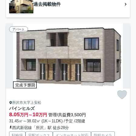
過去掲載物件
アパート
所沢市大字上安松
パインヒルズ
8.05
10
万円～
万円
管理/共益費3,500円
31.45㎡～38.02㎡ (1K～1LDK) /予定 /2階建
西武新宿線「所沢」駅 徒歩28分
駐輪場
宅配ボックス
インターネット対応
防犯カメラ