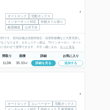
オートロック
宅配ボックス
インターネット対応
外観タイル張り
耐震構造
公共下水
便利です。室内設備は洗面所独立・浴室乾燥機など大変充実し
なくなります。セキュリティ面は、TVインターホン・オート
に合わせて使用できます。今引っ越しをお...
もっと見る
間取り
面積
詳細
お気に入り
1LDK
35.33㎡
詳細を見る
追加する
オートロック
エレベーター
宅配ボックス
インターネット対応
防犯カメラ
耐震構造