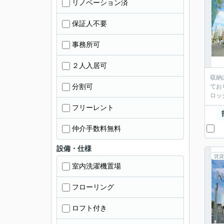
リノベーション済
保証人不要
事務所可
２人入居可
収納
分割可
てお
ロッ
フリーレント
仲介手数料無料
設備・仕様
賃貸
室内洗濯機置場
フローリング
ロフト付き