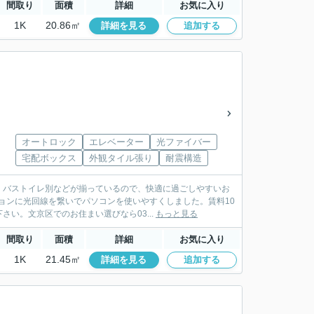
間取り
面積
詳細
お気に入り
1K
20.86㎡
詳細を見る
追加する
オートロック
エレベーター
光ファイバー
宅配ボックス
外観タイル張り
耐震構造
・バストイレ別などが揃っているので、快適に過ごしやすいお
ョンに光回線を繋いでパソコンを使いやすくしました。賃料10
い。文京区でのお住まい選びなら03...
もっと見る
間取り
面積
詳細
お気に入り
1K
21.45㎡
詳細を見る
追加する