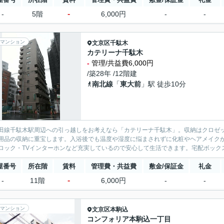
-
-
5階
6,000円
-
-
マンション
文京区
千駄木
カテリーナ千駄木
-
管理/共益費6,000円
/築28年 /12階建
南北線
「
東大前
」駅 徒歩10分
田線千駄木駅周辺への引っ越しをお考えなら「カテリーナ千駄木」。収納はクロゼ
用品の収納に重宝します。入浴後でも温度や湿度に悩まされずに化粧やヘアメイク
ロック・TVインターホンなど充実しているので安心して生活できます。宅配ボックス
屋番号
所在階
賃料
管理費・共益費
敷金/保証金
礼金
-
-
11階
6,000円
-
-
マンション
文京区
本駒込
コンフォリア本駒込一丁目