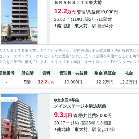
ＧＲＡＮＳＩＴＥ東大前
12.2
万円
管理/共益費10,000円
25.52㎡ (1DK) /築2年 /10階建
南北線
「
東大前
」駅 徒歩4分
ＲＡＮＳＩＴＥ東大前」のここがイチオシ。室内設備は浴室乾燥機・洗面所独立な
はシューズボックス・クロゼットなど豊富なので、広々と空間を利用することも可
クスを共用部に備えています。セキュリティ面は、オートロック・TVインターホンな
部屋番号
所在階
賃料
管理費・共益費
敷金/保証金
礼金
12.2
-
5階
10,000円
12.2万円
12.2万円
万円
マンション
文京区
本駒込
メインステージ本駒込駅前
9.3
万円
管理/共益費9,000円
20.27㎡ (1K) /築25年 /13階建
南北線
「
東大前
」駅 徒歩12分