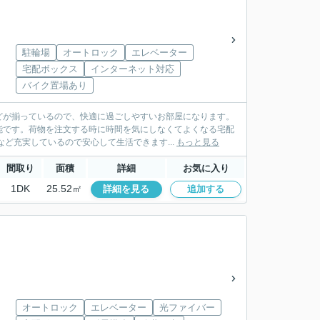
駐輪場
オートロック
エレベーター
宅配ボックス
インターネット対応
バイク置場あり
どが揃っているので、快適に過ごしやすいお部屋になります。
能です。荷物を注文する時に時間を気にしなくてよくなる宅配
ど充実しているので安心して生活できます...
もっと見る
間取り
面積
詳細
お気に入り
1DK
25.52㎡
詳細を見る
追加する
オートロック
エレベーター
光ファイバー