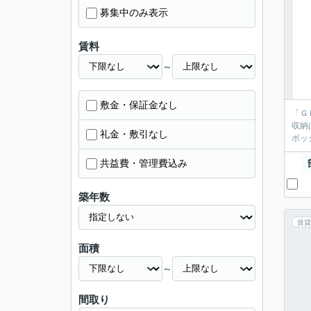
募集中のみ表示
賃料
～
敷金・保証金なし
「Ｇ
収納
礼金・敷引なし
ボッ
共益費・管理費込み
築年数
賃貸
面積
～
間取り