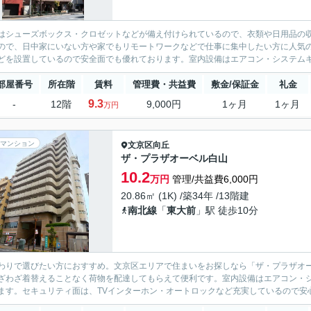
はシューズボックス・クロゼットなどが備え付けられているので、衣類や日用品の
ので、日中家にいない方や家でもリモートワークなどで仕事に集中したい方に人気の
どを設置しているので安全面でも優れております。室内設備はエアコン・システムキ
部屋番号
所在階
賃料
管理費・共益費
敷金/保証金
礼金
9.3
-
12階
9,000円
1ヶ月
1ヶ月
万円
マンション
文京区
向丘
ザ・プラザオーベル白山
10.2
万円
管理/共益費6,000円
20.86㎡ (1K) /築34年 /13階建
南北線
「
東大前
」駅 徒歩10分
わりで選びたい方におすすめ。文京区エリアで住まいをお探しなら「ザ・プラザオ
ざわざ着替えることなく荷物を配達してもらえて便利です。室内設備はエアコン・
ます。セキュリティ面は、TVインターホン・オートロックなど充実しているので安心