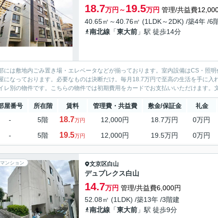
18.7
19.5
万円～
万円
管理/共益費12,00
40.65㎡～40.76㎡ (1LDK～2DK) /築4年 /
南北線
「
東大前
」駅 徒歩14分
部には敷地内ごみ置き場・エレベータなどが揃っております。室内設備はCS・照明
屋になっております。必要なものは決断だけ。毎月18.7万円で至高の生活を手に入
イレ別の物件です。こちらの物件では初期費用をカードでお支払いいただけます。文京
部屋番号
所在階
賃料
管理費・共益費
敷金/保証金
礼金
18.7
-
5階
12,000円
18.7万円
0万円
万円
19.5
-
5階
12,000円
19.5万円
0万円
万円
マンション
文京区
白山
デュプレクス白山
14.7
万円
管理/共益費6,000円
52.08㎡ (1LDK) /築13年 /3階建
南北線
「
東大前
」駅 徒歩9分