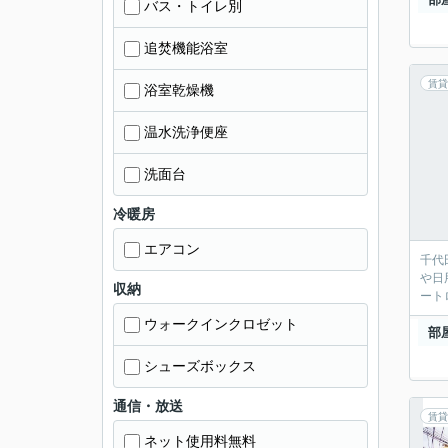
バス・トイレ別
追焚機能浴室
賃貸
浴室乾燥機
温水洗浄便座
洗面台
冷暖房
エアコン
千代
や日
収納
ート
ウォークインクロゼット
部
シューズボックス
通信・放送
賃貸
ネット使用料無料