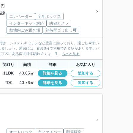
0円
6階建
エレベーター
宅配ボックス
インターネット対応
防犯カメラ
敷地内ごみ置き場
24時間ゴミ出し可
付き・システムキッチンなど豊富に揃っており、過ごしやすい
れましょう。周辺には、徒歩3分で利用できる駅があります。バ
区にある南北線本駒込近くは、生...
もっと見る
間取り
面積
詳細
お気に入り
1LDK
40.65㎡
詳細を見る
追加する
2DK
40.76㎡
詳細を見る
追加する
オートロック
光ファイバー
耐震構造