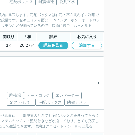
宅配ボックス
耐震構造
公共下水
収納に重宝します。宅配ボックスは在宅・不在問わずに利用で
設備です。セキュリティ面は、TVインターホン・オートロッ
ッチンなどが揃っているので、快適に過ご...
もっと見る
間取り
面積
詳細
お気に入り
1K
20.27㎡
詳細を見る
追加する
駐輪場
オートロック
エレベーター
光ファイバー
宅配ボックス
防犯カメラ
ーベル白山」。部屋着のときでも宅配ボックスを使ってもらえ
システムキッチン・照明付きなどが揃っており、とても充実し
して生活できます。収納はクロゼット・シ...
もっと見る