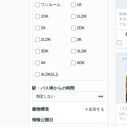
ワンルーム
1K
収納
1DK
1LDK
きる
クな
2K
2DK
2LDK
3K
3DK
3LDK
賃貸
4K
4DK
4LDK以上
駅・バス停からの時間
建物構造
こだ
追加する
ばわ
てい
情報公開日