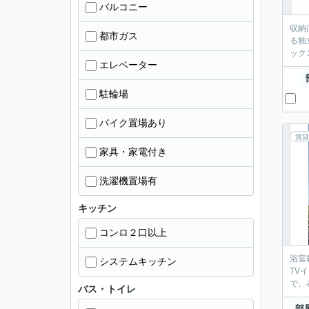
バルコニー
収納
都市ガス
る独
ック
エレベーター
駐輪場
バイク置場あり
賃貸
家具・家電付き
洗濯機置場有
キッチン
コンロ２口以上
浴室
システムキッチン
TV
で、
バス・トイレ
部