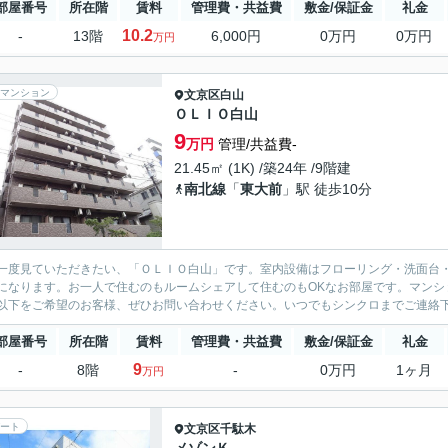
部屋番号
所在階
賃料
管理費・共益費
敷金/保証金
礼金
10.2
-
13階
6,000円
0万円
0万円
万円
マンション
文京区
白山
ＯＬＩＯ白山
9
万円
管理/共益費-
21.45㎡ (1K) /築24年 /9階建
南北線
「
東大前
」駅 徒歩10分
一度見ていただきたい、「ＯＬＩＯ白山」です。室内設備はフローリング・洗面台
になります。お一人で住むのもルームシェアして住むのもOKなお部屋です。マンシ
以下をご希望のお客様、ぜひお問い合わせください。いつでもシンクロまでご連絡下さ
部屋番号
所在階
賃料
管理費・共益費
敷金/保証金
礼金
9
-
8階
-
0万円
1ヶ月
万円
ート
文京区
千駄木