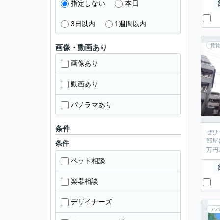
指定しない
本日
3日以内
1週間以内
賃貸
画像・動画あり
画像あり
動画あり
パノラマあり
条件
ぜひ
部屋
条件
万円
ペット相談
楽器相談
デザイナーズ
アパ