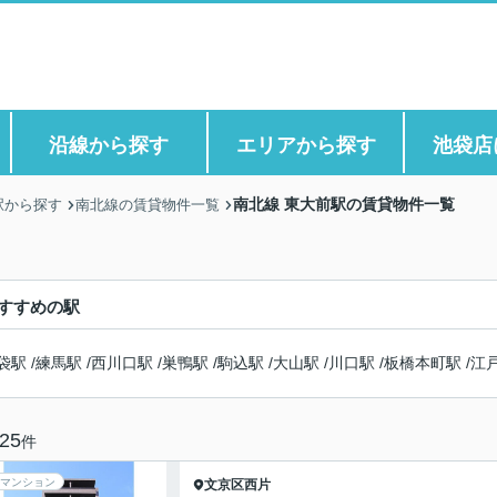
沿線から探す
エリアから探す
池袋店
南北線 東大前駅の賃貸物件一覧
駅から探す
南北線の賃貸物件一覧
すすめの駅
袋駅
/
練馬駅
/
西川口駅
/
巣鴨駅
/
駒込駅
/
大山駅
/
川口駅
/
板橋本町駅
/
江
25
件
マンション
文京区
西片