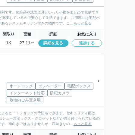
便利です。化粧品や洗面道具といった小物をまとめて収納でき
ど充実しているので安心して生活できます。共用部には宅配ボ
あるシステムキッチン付きの物件です。こ...
もっと見る
間取り
面積
詳細
お気に入り
1K
27.11㎡
詳細を見る
追加する
オートロック
エレベーター
宅配ボックス
インターネット対応
防犯カメラ
敷地内ごみ置き場
によるヒートショックの予防もできます。セキュリティ面は、
はシューズボックス・クロゼットなどが備え付けられているの
す。南向きではありませんが、西向きなの...
もっと見る
間取り
面積
詳細
お気に入り