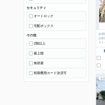
セキュリティ
オートロック
宅配ボックス
共用
その他
お部
スト
2階以上
最上階
角部屋
初期費用カード決済可
賃貸