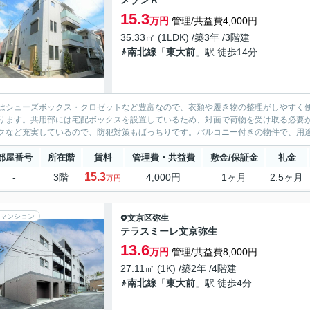
メゾンＫ
15.3
万円
管理/共益費4,000円
35.33㎡ (1LDK) /築3年 /3階建
南北線
「
東大前
」駅 徒歩14分
はシューズボックス・クロゼットなど豊富なので、衣類や履き物の整理がしやすく
ります。共用部には宅配ボックスを設置しているため、対面で荷物を受け取る必要が
クなど充実しているので、防犯対策もばっちりです。バルコニー付きの物件で、用途
部屋番号
所在階
賃料
管理費・共益費
敷金/保証金
礼金
15.3
-
3階
4,000円
1ヶ月
2.5ヶ月
万円
マンション
文京区
弥生
テラスミーレ文京弥生
13.6
万円
管理/共益費8,000円
27.11㎡ (1K) /築2年 /4階建
南北線
「
東大前
」駅 徒歩4分