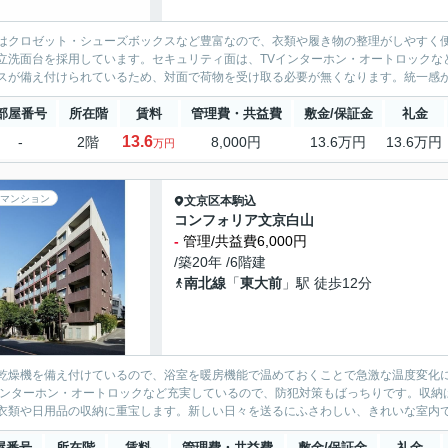
はクロゼット・シューズボックスなど豊富なので、衣類や履き物の整理がしやすく
立洗面台を採用しています。セキュリティ面は、TVインターホン・オートロックな
スが備え付けられているため、対面で荷物を受け取る必要が無くなります。統一感が
部屋番号
所在階
賃料
管理費・共益費
敷金/保証金
礼金
13.6
-
2階
8,000円
13.6万円
13.6万円
万円
マンション
文京区
本駒込
コンフォリア文京白山
-
管理/共益費6,000円
/築20年 /6階建
南北線
「
東大前
」駅 徒歩12分
乾燥機を備え付けているので、浴室を暖房機能で温めておくことで急激な温度変化
インターホン・オートロックなど充実しているので、防犯対策もばっちりです。収納
衣類や日用品の収納に重宝します。新しい日々を送るにふさわしい、きれいな室内で
屋番号
所在階
賃料
管理費・共益費
敷金/保証金
礼金