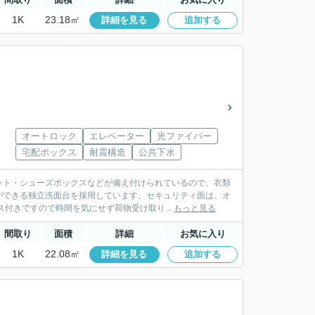
1K
23.18㎡
詳細を見る
追加する
オートロック
エレベーター
光ファイバー
宅配ボックス
耐震構造
公共下水
ット・シューズボックスなどが備え付けられているので、衣類
ができる独立洗面台を採用しています。セキュリティ面は、オ
付きですので時間を気にせず荷物受け取り...
もっと見る
間取り
面積
詳細
お気に入り
1K
22.08㎡
詳細を見る
追加する