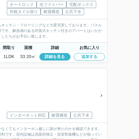
オートロック
光ファイバー
宅配ボックス
外観タイル張り
耐震構造
公共下水
ムキッチン・フローリングなど大変充実しております。バスル
屋です。解放感のある対面式キッチン付きのアパートはいかが
くしたちがお手伝い致します。
間取り
面積
詳細
お気に入り
1LDK
33.20㎡
詳細を見る
追加する
インターネット対応
耐震構造
公共下水
かなくてもインターホン越しに誰が来たのかを確認できます。
便利です。室内設備は洗面所独立・浴室乾燥機などが揃ってい