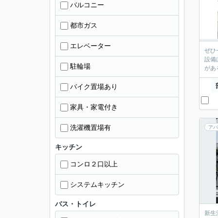
バルコニー
都市ガス
エレベーター
ぜひ
設備
駐輪場
があ
バイク置場あり
家具・家電付き
洗濯機置場有
アパ
キッチン
コンロ２口以上
システムキッチン
バス・トイレ
新生