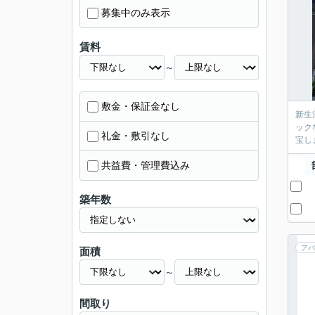
募集中のみ表示
賃料
～
敷金・保証金なし
新生
ック
礼金・敷引なし
宝し
共益費・管理費込み
築年数
アパ
面積
～
間取り