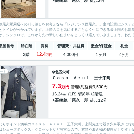
高崎線
「
尾久
」駅 徒歩2分
線尾久駅周辺への引っ越しをお考えなら「レジデンス西尾久」。室内設備はシステ
とトイレが分かれています。上階の音を気にすることなく生活できる最上階のお部
か。シンクロで、これから先の新しい住まいをじっくり選んでいきましょう。わた
部屋番号
所在階
賃料
管理費・共益費
敷金/保証金
礼金
12.4
-
3階
4,000円
1ヶ月
2ヶ月
万円
ート
北区
栄町
Ｃａｓａ Ａｚｕｌ 王子栄町
7.3
万円
管理/共益費3,500円
16.24㎡ (1R) /築8年 /2階建
高崎線
「
尾久
」駅 徒歩12分
わりポイント満載のＣａｓａ Ａｚｕｌ 王子栄町。玄関先まで覗き穴を覗きに行
はシューズボックス・クロゼットなど豊富なので、衣類や履き物の整理がしやすく