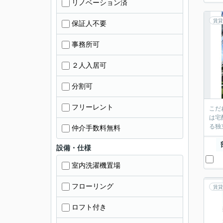
リノベーション済
賃貸
保証人不要
事務所可
２人入居可
分割可
フリーレント
こだ
は宅
る独
仲介手数料無料
設備・仕様
室内洗濯機置場
フローリング
賃貸
ロフト付き