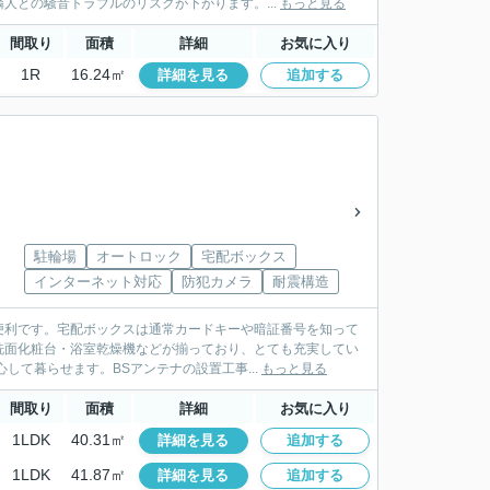
人との騒音トラブルのリスクが下がります。...
もっと見る
間取り
面積
詳細
お気に入り
1R
16.24㎡
詳細を見る
追加する
駐輪場
オートロック
宅配ボックス
インターネット対応
防犯カメラ
耐震構造
便利です。宅配ボックスは通常カードキーや暗証番号を知って
洗面化粧台・浴室乾燥機などが揃っており、とても充実してい
して暮らせます。BSアンテナの設置工事...
もっと見る
間取り
面積
詳細
お気に入り
1LDK
40.31㎡
詳細を見る
追加する
1LDK
41.87㎡
詳細を見る
追加する