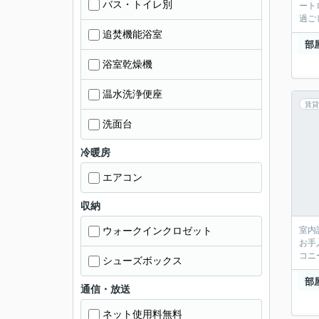
バス・トイレ別
ート
過ご
追焚機能浴室
部
浴室乾燥機
温水洗浄便座
賃貸
洗面台
冷暖房
エアコン
収納
ウォークインクロゼット
室内
お手
コニ
シューズボックス
部
通信・放送
ネット使用料無料