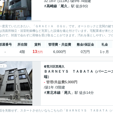
32.18㎡ (1LDK) /築9年 /4階建
高崎線
「
尾久
」駅 徒歩9分
一度見ていただきたい、「ＧＲＡＣＩＡ ＯＧＵ」です。オートロックと玄関の鍵
は洗面所独立・浴室乾燥機など充実した設備を備え付けています。宅配業者が来た
るので、対面で会わずに荷物を受け取ることができます。汚れを落としやすい、フロ
部屋番号
所在階
賃料
管理費・共益費
敷金/保証金
礼金
13
-
4階
6,000円
0万円
1ヶ月
万円
ート
荒川区
西尾久
ＢＡＲＮＥＹＳ ＴＡＢＡＴＡ（バーニー
端）
-
管理/共益費5,000円
/築1年 /3階建
東北本線
「
尾久
」駅 徒歩14分
活を失敗せず、スタートさせたいならこちらの「ＢＡＲＮＥＹＳ ＴＡＢＡＴＡ（