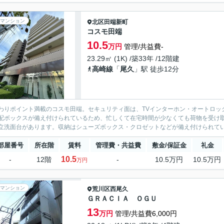
マンション
北区
田端新町
コスモ田端
10.5
万円
管理/共益費-
23.29㎡ (1K) /築33年 /12階建
高崎線
「
尾久
」駅 徒歩12分
わりポイント満載のコスモ田端。セキュリティ面は、TVインターホン・オートロッ
配ボックスが備え付けられているため、忙しくて在宅時間が少なくても荷物を受け
立洗面台があります。収納はシューズボックス・クロゼットなどが備え付けられてい
部屋番号
所在階
賃料
管理費・共益費
敷金/保証金
礼金
10.5
-
12階
-
10.5万円
10.5万円
万円
マンション
荒川区
西尾久
ＧＲＡＣＩＡ ＯＧＵ
13
万円
管理/共益費6,000円