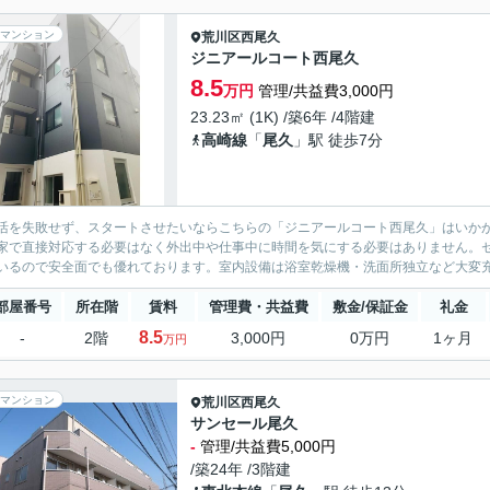
マンション
荒川区
西尾久
ジニアールコート西尾久
8.5
万円
管理/共益費3,000円
23.23㎡ (1K) /築6年 /4階建
高崎線
「
尾久
」駅 徒歩7分
活を失敗せず、スタートさせたいならこちらの「ジニアールコート西尾久」はいか
家で直接対応する必要はなく外出中や仕事中に時間を気にする必要はありません。セ
いるので安全面でも優れております。室内設備は浴室乾燥機・洗面所独立など大変充
部屋番号
所在階
賃料
管理費・共益費
敷金/保証金
礼金
8.5
-
2階
3,000円
0万円
1ヶ月
万円
マンション
荒川区
西尾久
サンセール尾久
-
管理/共益費5,000円
/築24年 /3階建