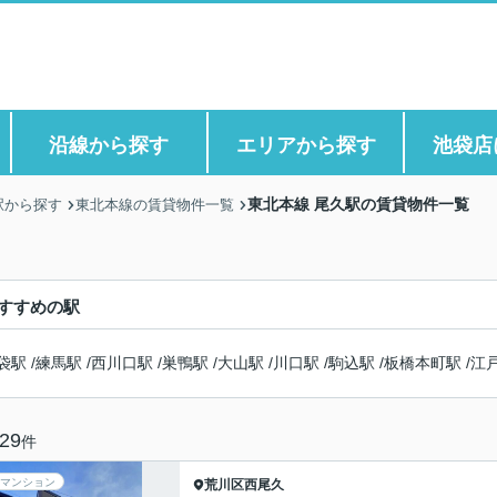
沿線から探す
エリアから探す
池袋店
東北本線 尾久駅の賃貸物件一覧
駅から探す
東北本線の賃貸物件一覧
すすめの駅
袋駅
/
練馬駅
/
西川口駅
/
巣鴨駅
/
大山駅
/
川口駅
/
駒込駅
/
板橋本町駅
/
江
29
件
マンション
荒川区
西尾久