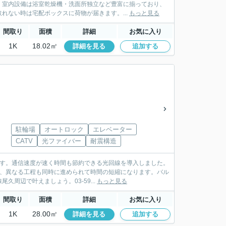
。室内設備は浴室乾燥機・洗面所独立など豊富に揃っており、
れない時は宅配ボックスに荷物が届きます。...
もっと見る
間取り
面積
詳細
お気に入り
1K
18.02㎡
詳細を見る
追加する
駐輪場
オートロック
エレベーター
CATV
光ファイバー
耐震構造
ます。通信速度が速く時間も節約できる光回線を導入しました。
で、異なる工程も同時に進められて時間の短縮になります。バル
周辺で叶えましょう。03-59...
もっと見る
間取り
面積
詳細
お気に入り
1K
28.00㎡
詳細を見る
追加する