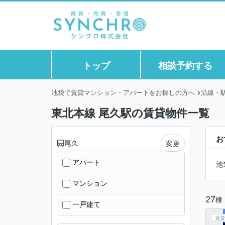
トップ
相談予約する
池袋で賃貸マンション・アパートをお探しの方へ
沿線・
東北本線 尾久駅の賃貸物件一覧
お
尾久
変更
アパート
池
マンション
27
棟
一戸建て
賃貸