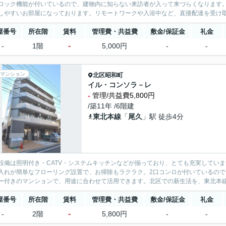
ロック機能が付いているので、建物内に知らない来訪者が入って来づらくなります
しやすいお部屋になっております。リモートワークや入浴中など、直接配達を受け取
屋番号
所在階
賃料
管理費・共益費
敷金/保証金
礼金
-
-
1階
5,000円
-
-
マンション
北区
昭和町
イル・コンソラ－レ
-
管理/共益費5,800円
/築11年 /6階建
東北本線
「
尾久
」駅 徒歩4分
設備は照明付き・CATV・システムキッチンなどが揃っており、とても充実してい
入れが簡単なフローリング設置で、お掃除もラクラク。2口コンロが付いているの
ー付きのマンションで、用途に合わせて活用できます。北区での新生活を、東北本線尾久
屋番号
所在階
賃料
管理費・共益費
敷金/保証金
礼金
-
-
2階
5,800円
-
-