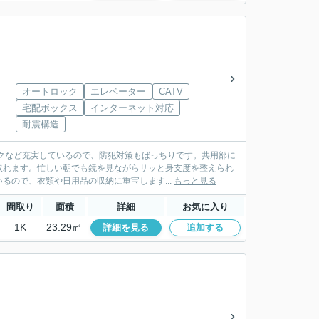
オートロック
エレベーター
CATV
宅配ボックス
インターネット対応
耐震構造
クなど充実しているので、防犯対策もばっちりです。共用部に
取れます。忙しい朝でも鏡を見ながらサッと身支度を整えられ
るので、衣類や日用品の収納に重宝します...
もっと見る
間取り
面積
詳細
お気に入り
1K
23.29㎡
詳細を見る
追加する