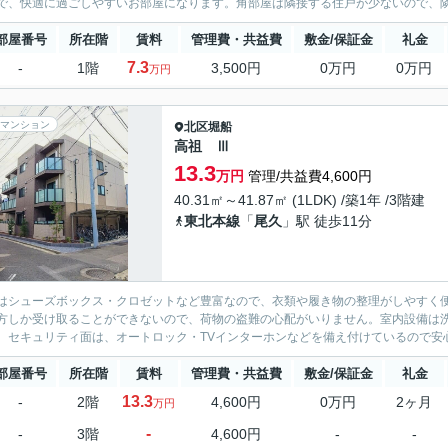
で、快適に過ごしやすいお部屋になります。角部屋は隣接する住戸が少ないので、隣
部屋番号
所在階
賃料
管理費・共益費
敷金/保証金
礼金
7.3
-
1階
3,500円
0万円
0万円
万円
マンション
北区
堀船
高祖 Ⅲ
13.3
万円
管理/共益費4,600円
40.31㎡～41.87㎡ (1LDK) /築1年 /3階建
東北本線
「
尾久
」駅 徒歩11分
はシューズボックス・クロゼットなど豊富なので、衣類や履き物の整理がしやすく
方しか受け取ることができないので、荷物の盗難の心配がいりません。室内設備は
。セキュリティ面は、オートロック・TVインターホンなどを備え付けているので安心
部屋番号
所在階
賃料
管理費・共益費
敷金/保証金
礼金
13.3
-
2階
4,600円
0万円
2ヶ月
万円
-
-
3階
4,600円
-
-