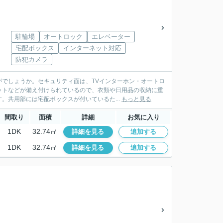
駐輪場
オートロック
エレベーター
宅配ボックス
インターネット対応
防犯カメラ
でしょうか。セキュリティ面は、TVインターホン・オートロ
ットなどが備え付けられているので、衣類や日用品の収納に重
。共用部には宅配ボックスが付いているた...
もっと見る
間取り
面積
詳細
お気に入り
1DK
32.74㎡
詳細を見る
追加する
1DK
32.74㎡
詳細を見る
追加する