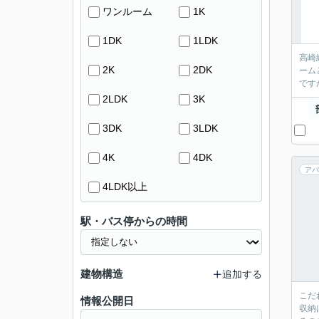
ワンルーム
1K
1DK
1LDK
高崎
2K
2DK
ーム
です
2LDK
3K
3DK
3LDK
4K
4DK
アパ
4LDK以上
駅・バス停からの時間
建物構造
追加する
こだ
情報公開日
収納