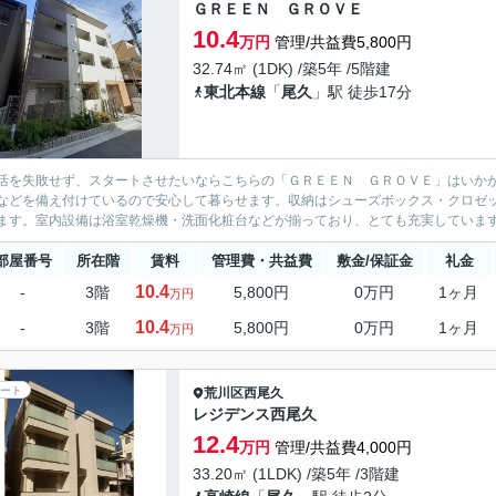
ＧＲＥＥＮ ＧＲＯＶＥ
10.4
万円
管理/共益費5,800円
32.74㎡ (1DK) /築5年 /5階建
東北本線
「
尾久
」駅 徒歩17分
活を失敗せず、スタートさせたいならこちらの「ＧＲＥＥＮ ＧＲＯＶＥ」はいかが
などを備え付けているので安心して暮らせます。収納はシューズボックス・クロゼ
ます。室内設備は浴室乾燥機・洗面化粧台などが揃っており、とても充実しています
部屋番号
所在階
賃料
管理費・共益費
敷金/保証金
礼金
10.4
-
3階
5,800円
0万円
1ヶ月
万円
10.4
-
3階
5,800円
0万円
1ヶ月
万円
ート
荒川区
西尾久
レジデンス西尾久
12.4
万円
管理/共益費4,000円
33.20㎡ (1LDK) /築5年 /3階建