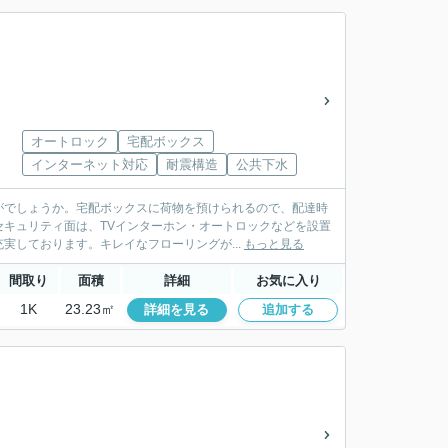
オートロック
宅配ボックス
インターネット対応
耐震構造
公共下水
がでしょうか。宅配ボックスに荷物を預けられるので、配達時
キュリティ面は、TVインターホン・オートロックなどを設置
実しております。キレイなフローリングが...
もっと見る
間取り
面積
詳細
お気に入り
1K
23.23㎡
詳細を見る
追加する