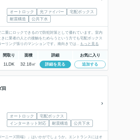
オートロック
光ファイバー
宅配ボックス
耐震構造
公共下水
で二重にロックできるので防犯対策として優れています。室内
ときに業者の人との接触をためらうという方でも宅配ボックス
ーリング張りのマンションです。南向きでは...
もっと見る
間取り
面積
詳細
お気に入り
1LDK
32.18㎡
詳細を見る
追加する
ズ田
オートロック
宅配ボックス
インターネット対応
耐震構造
公共下水
バーニーズ田端）」はいかがでしょうか。エントランスにはオ