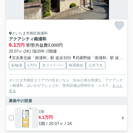
さいたま市南区南浦和
アクアシティ南浦和
6.1
万円
管理/共益費3,000円
20.07㎡ (1K) /築20年 /2階建
京浜東北線「南浦和」駅 徒歩10分
武蔵野線「南浦和」駅 徒歩10分
駐輪場
CATV
光ファイバー
耐震構造
公共下水
さいたま市南区エリアでの住まいなら、住み心地も快適な「アクアシテ
ィ南浦和」はいかがでしょうか。室内設備は照明付き・システ...
もっと
見る
募集中の部屋
1階
6.1万円
1階 / 20.07㎡ / 1K