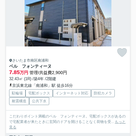
さいたま市南区南浦和
ベル フォンティーヌ
7.85
万円
管理/共益費2,900円
32.43㎡ (1R) /築4年 /2階建
京浜東北線「南浦和」駅 徒歩16分
駐輪場
宅配ボックス
インターネット対応
防犯カメラ
耐震構造
公共下水
こだわりポイント満載のベル フォンティーヌ。宅配ボックスがあるの
で宅配業者が来たときに玄関のドアを開けることなく荷物を受...
もっと
見る