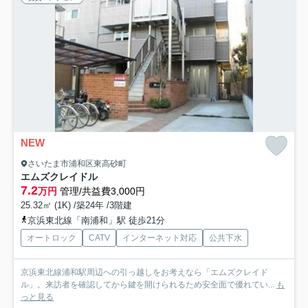
NEW
さいたま市浦和区東高砂町
エムズクレイドル
7.2
万円
管理/共益費3,000円
25.32㎡ (1K) /築24年 /3階建
京浜東北線「南浦和」駅 徒歩21分
オートロック
CATV
インターネット対応
公共下水
京浜東北線浦和駅周辺への引っ越しをお考えなら「エムズクレイド
ル」。来訪者を確認してから鍵を開けられるため安全面で優れてい...
も
っと見る