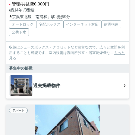
-
管理/共益費6,000円
/築14年 /3階建
京浜東北線「南浦和」駅 徒歩9分
オートロック
宅配ボックス
インターネット対応
耐震構造
公共下水
収納はシューズボックス・クロゼットなど豊富なので、広々と空間を利
用することも可能です。室内設備は洗面所独立・浴室乾燥機な...
もっと
見る
募集中の部屋
過去掲載物件
アパート