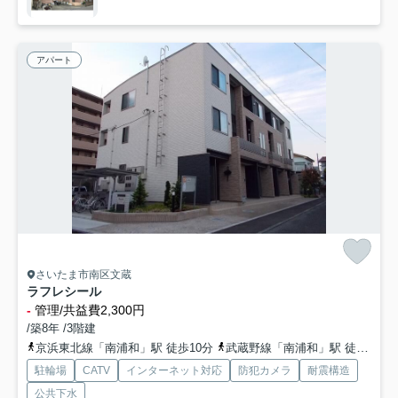
アパート
さいたま市南区文蔵
ラフレシール
-
管理/共益費2,300円
/築8年 /3階建
京浜東北線「南浦和」駅 徒歩10分
武蔵野線「南浦和」駅 徒歩10分
駐輪場
CATV
インターネット対応
防犯カメラ
耐震構造
公共下水