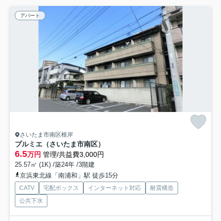
アパート
さいたま市南区根岸
プルミエ（さいたま市南区）
6.5
万円
管理/共益費3,000円
25.57㎡ (1K) /築24年 /3階建
京浜東北線「南浦和」駅 徒歩15分
CATV
宅配ボックス
インターネット対応
耐震構造
公共下水