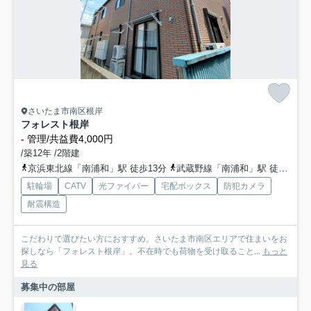
さいたま市南区根岸
フォレスト根岸
-
管理/共益費4,000円
/築12年 /2階建
京浜東北線「南浦和」駅 徒歩13分
武蔵野線「南浦和」駅 徒歩13分
駐輪場
CATV
光ファイバー
宅配ボックス
防犯カメラ
耐震構造
こだわりで選びたい方におすすめ。さいたま市南区エリアで住まいをお
探しなら「フォレスト根岸」。不在時でも荷物を受け取ること...
もっと
見る
募集中の部屋