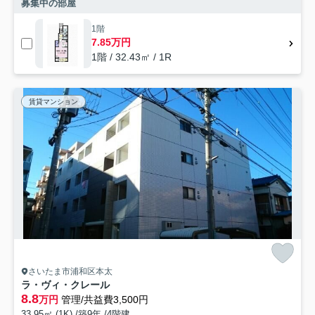
募集中の部屋
1階
7.85万円
1階 / 32.43㎡ / 1R
賃貸マンション
さいたま市浦和区本太
ラ・ヴィ・クレール
8.8
万円
管理/共益費3,500円
33.95㎡ (1K) /築9年 /4階建