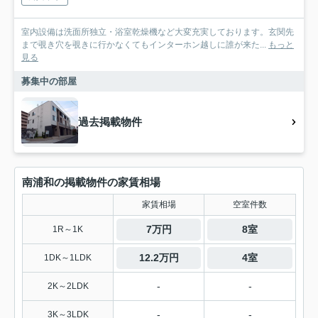
室内設備は洗面所独立・浴室乾燥機など大変充実しております。玄関先
まで覗き穴を覗きに行かなくてもインターホン越しに誰が来た...
もっと
見る
募集中の部屋
過去掲載物件
南浦和の掲載物件の家賃相場
家賃相場
空室件数
7万円
8室
1R～1K
12.2万円
4室
1DK～1LDK
-
-
2K～2LDK
-
-
3K～3LDK