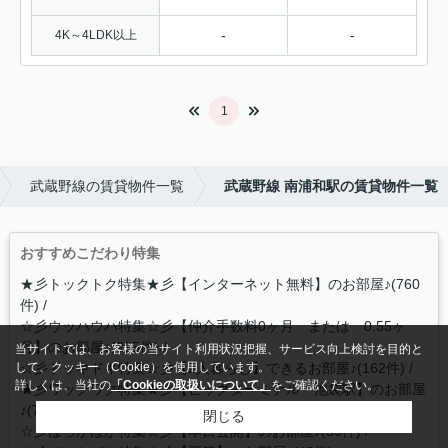
-
-
4K～4LDK以上
1
武蔵野線の賃貸物件一覧
武蔵野線 南浦和駅の賃貸物件一覧
おすすめこだわり特集
★彡トックトク特集★彡【インターネット無料】のお部屋♪(760
件)
☆彡ウッハウハ特集☆彡【仲介手数料0ヶ月 または 0.55ヶ
月】のお部屋♪(295件)
当サイトでは、お客様の当サイト利用状況把握、サービス向上検討を目的と
☆彡ドッキドキ特集☆彡【2人暮らし】できるお部屋♪(162件)
して、クッキー（Cookie）を使用しています。
詳しくは、当社の
「Cookieの取扱いについて」
をご確認ください。
★彡ワックワク特集★彡【ビッグターミナル 池袋駅】のお部屋
♪(72件)
閉じる
☆彡ほっかほか特集☆彡【本日公開】のお部屋♪(59件)