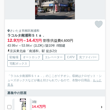
さいたま市南区南浦和
ラコルタ南浦和Ｓｔａ．
12.9
14.4
万円～
万円
管理/共益費4,600円
43.99㎡～53.84㎡ (1LDK) /築10年 /8階建
京浜東北線「南浦和」駅 徒歩2分
駐輪場
オートロック
エレベーター
CATV
光ファイバー
宅配ボックス
「ラコルタ南浦和Ｓｔａ．」のここがイチオシ。収納はクロゼット・シ
ューズボックスなどが備え付けられているので、衣類や日用品...
もっと
見る
募集中の部屋
3階
14.4万円