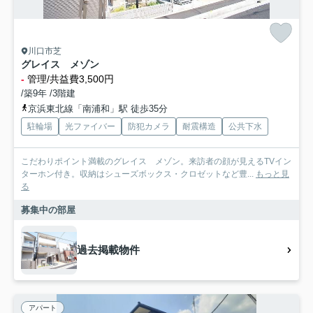
川口市芝
グレイス メゾン
-
管理/共益費3,500円
/築9年 /3階建
京浜東北線「南浦和」駅 徒歩35分
駐輪場
光ファイバー
防犯カメラ
耐震構造
公共下水
こだわりポイント満載のグレイス メゾン。来訪者の顔が見えるTVイン
ターホン付き。収納はシューズボックス・クロゼットなど豊...
もっと見
る
募集中の部屋
過去掲載物件
アパート