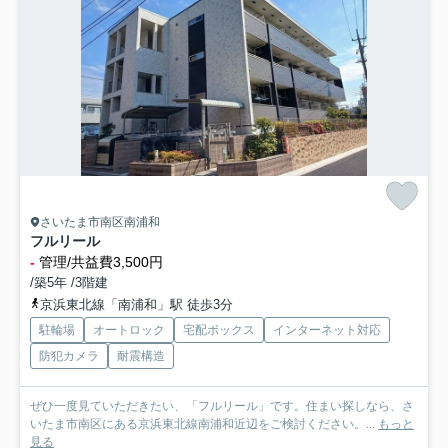
さいたま市南区南浦和
フルリール
-
管理/共益費3,500円
/築5年 /3階建
京浜東北線「南浦和」駅 徒歩3分
駐輪場
オートロック
宅配ボックス
インターネット対応
防犯カメラ
耐震構造
ぜひ一度見ていただきたい、「フルリール」です。住まい探しなら、さ
いたま市南区にある京浜東北線南浦和近辺をご検討ください。...
もっと
見る