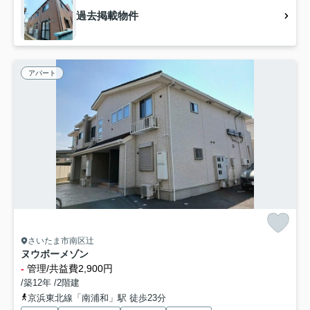
過去掲載物件
アパート
さいたま市南区辻
ヌウボーメゾン
-
管理/共益費2,900円
/築12年 /2階建
京浜東北線「南浦和」駅 徒歩23分