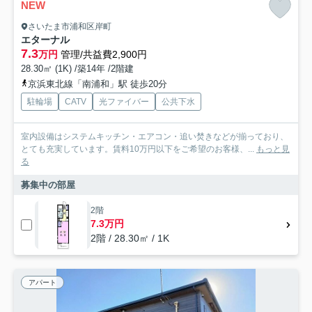
NEW
さいたま市浦和区岸町
エターナル
7.3
万円
管理/共益費2,900円
28.30㎡ (1K) /築14年 /2階建
京浜東北線「南浦和」駅 徒歩20分
駐輪場
CATV
光ファイバー
公共下水
室内設備はシステムキッチン・エアコン・追い焚きなどが揃っており、
とても充実しています。賃料10万円以下をご希望のお客様、...
もっと見
る
募集中の部屋
2階
7.3万円
2階 / 28.30㎡ / 1K
アパート