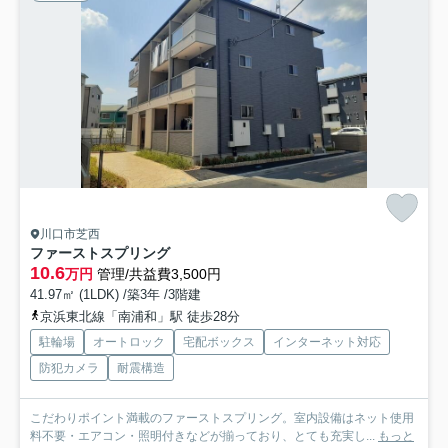
川口市芝西
ファーストスプリング
10.6
万円
管理/共益費3,500円
41.97㎡ (1LDK) /築3年 /3階建
京浜東北線「南浦和」駅 徒歩28分
駐輪場
オートロック
宅配ボックス
インターネット対応
防犯カメラ
耐震構造
こだわりポイント満載のファーストスプリング。室内設備はネット使用
料不要・エアコン・照明付きなどが揃っており、とても充実し...
もっと