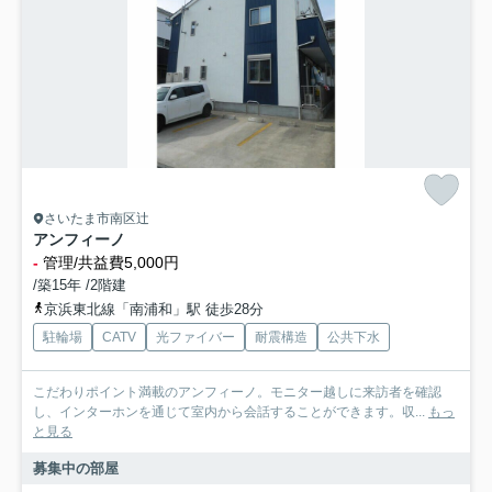
さいたま市南区辻
アンフィーノ
-
管理/共益費5,000円
/築15年 /2階建
京浜東北線「南浦和」駅 徒歩28分
駐輪場
CATV
光ファイバー
耐震構造
公共下水
こだわりポイント満載のアンフィーノ。モニター越しに来訪者を確認
し、インターホンを通じて室内から会話することができます。収...
もっ
と見る
募集中の部屋