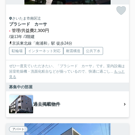
さいたま市南区辻
プラシード カーサ
-
管理/共益費2,300円
/築13年 /3階建
京浜東北線「南浦和」駅 徒歩24分
駐輪場
インターネット対応
耐震構造
公共下水
ぜひ一度見ていただきたい、「プラシード カーサ」です。室内設備は
浴室乾燥機・洗面化粧台などが揃っているので、快適に過ごし...
もっと
見る
募集中の部屋
過去掲載物件
アパート