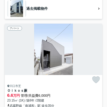
過去掲載物件
アパート
川口市芝
Ｏｉｋｏｓ蕨
6.6
万円
管理/共益費6,000円
23.15㎡ (1K) /築8年 /2階建
武蔵野線「南浦和」駅 徒歩35分