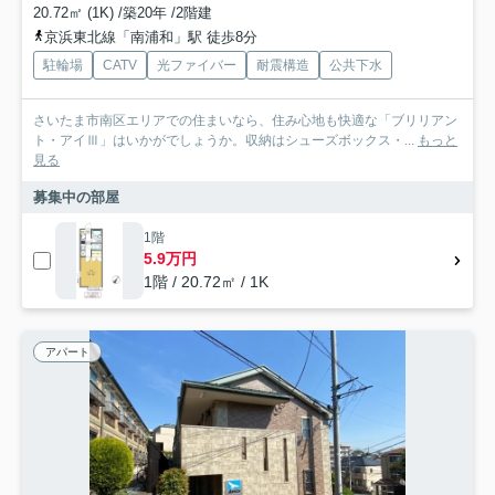
20.72㎡ (1K) /築20年 /2階建
京浜東北線「南浦和」駅 徒歩8分
駐輪場
CATV
光ファイバー
耐震構造
公共下水
さいたま市南区エリアでの住まいなら、住み心地も快適な「ブリリアン
ト・アイⅢ」はいかがでしょうか。収納はシューズボックス・...
もっと
見る
募集中の部屋
1階
5.9万円
1階 / 20.72㎡ / 1K
アパート