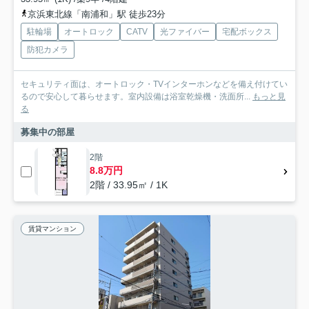
京浜東北線「南浦和」駅 徒歩23分
駐輪場
オートロック
CATV
光ファイバー
宅配ボックス
防犯カメラ
セキュリティ面は、オートロック・TVインターホンなどを備え付けてい
るので安心して暮らせます。室内設備は浴室乾燥機・洗面所...
もっと見
る
募集中の部屋
2階
8.8万円
2階 / 33.95㎡ / 1K
賃貸マンション