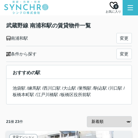
0
お気に入り
武蔵野線 南浦和駅の賃貸物件一覧
南浦和駅
変更
条件から探す
変更
おすすめの駅
池袋駅
/
練馬駅
/
西川口駅
/
大山駅
/
巣鴨駅
/
駒込駅
/
川口駅
/
板橋本町駅
/
江戸川橋駅
/
板橋区役所前駅
21
棟
23
件
賃貸マンション