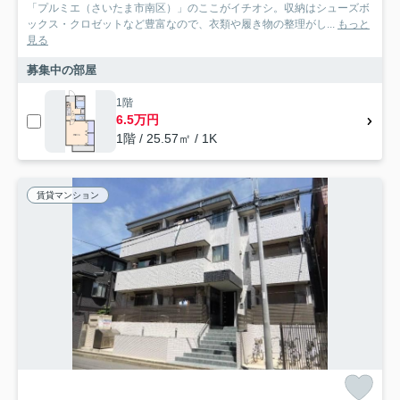
「プルミエ（さいたま市南区）」のここがイチオシ。収納はシューズボ
ックス・クロゼットなど豊富なので、衣類や履き物の整理がし...
もっと
見る
募集中の部屋
1階
6.5万円
1階 / 25.57㎡ / 1K
賃貸マンション