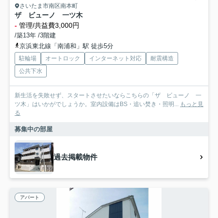
さいたま市南区南本町
ザ ビューノ 一ツ木
-
管理/共益費3,000円
/築13年 /3階建
京浜東北線「南浦和」駅 徒歩5分
駐輪場
オートロック
インターネット対応
耐震構造
公共下水
新生活を失敗せず、スタートさせたいならこちらの「ザ ビューノ 一
ツ木」はいかがでしょうか。室内設備はBS・追い焚き・照明...
もっと見
る
募集中の部屋
過去掲載物件
アパート