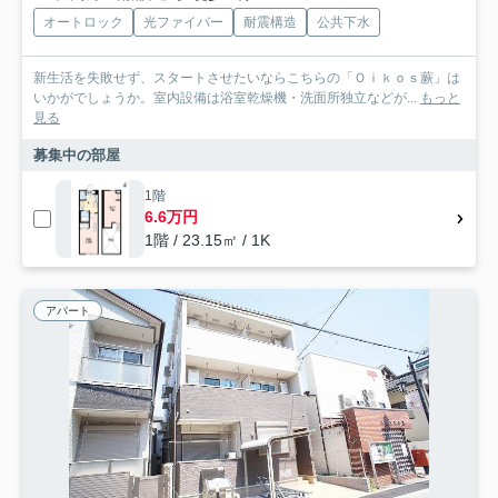
オートロック
光ファイバー
耐震構造
公共下水
新生活を失敗せず、スタートさせたいならこちらの「Ｏｉｋｏｓ蕨」は
いかがでしょうか。室内設備は浴室乾燥機・洗面所独立などが...
もっと
見る
募集中の部屋
1階
6.6万円
1階 / 23.15㎡ / 1K
アパート