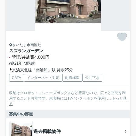
さいたま市南区辻
スズランガーデン
-
管理/共益費4,000円
/築21年 /3階建
京浜東北線「南浦和」駅 徒歩25分
CATV
インターネット対応
耐震構造
公共下水
収納はクロゼット・シューズボックスなど豊富なので、広々と空間を利
用することも可能です。来客時にはTVインターホンを使用し...
もっと見
る
募集中の部屋
過去掲載物件