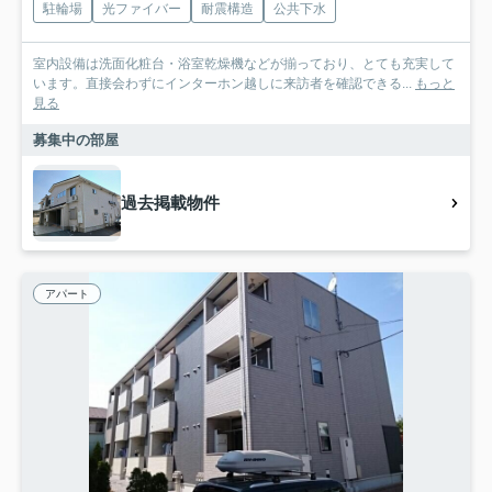
駐輪場
光ファイバー
耐震構造
公共下水
室内設備は洗面化粧台・浴室乾燥機などが揃っており、とても充実して
います。直接会わずにインターホン越しに来訪者を確認できる...
もっと
見る
募集中の部屋
過去掲載物件
アパート