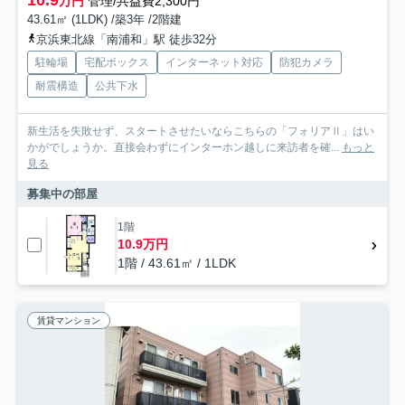
万円
管理/共益費2,300円
43.61㎡ (1LDK) /築3年 /2階建
京浜東北線「南浦和」駅 徒歩32分
駐輪場
宅配ボックス
インターネット対応
防犯カメラ
耐震構造
公共下水
新生活を失敗せず、スタートさせたいならこちらの「フォリアⅡ」はい
かがでしょうか。直接会わずにインターホン越しに来訪者を確...
もっと
見る
募集中の部屋
1階
10.9万円
1階 / 43.61㎡ / 1LDK
賃貸マンション