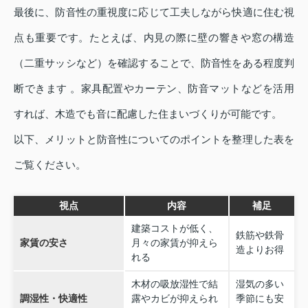
最後に、防音性の重視度に応じて工夫しながら快適に住む視
点も重要です。たとえば、内見の際に壁の響きや窓の構造
（二重サッシなど）を確認することで、防音性をある程度判
断できます 。家具配置やカーテン、防音マットなどを活用
すれば、木造でも音に配慮した住まいづくりが可能です。
以下、メリットと防音性についてのポイントを整理した表を
ご覧ください。
視点
内容
補足
建築コストが低く、
鉄筋や鉄骨
家賃の安さ
月々の家賃が抑えら
造よりお得
れる
木材の吸放湿性で結
湿気の多い
調湿性・快適性
露やカビが抑えられ
季節にも安