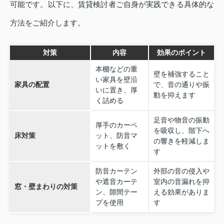
可能です。以下に、賃貸検討者ご自身が実践できる具体的な
方法をご紹介します。
対策
内容
効果のポイント
本棚などの重
壁を補強すること
い家具を壁沿
家具の配置
で、音の通りや振
いに置き、厚
動を抑えます
く詰める
足音や物音の振動
厚手のカーペ
を吸収し、階下へ
床対策
ット、防音マ
の響きを軽減しま
ットを敷く
す
防音カーテン
外部の音の侵入や
や遮音カーテ
室内の音漏れを抑
窓・壁まわりの対策
ン、隙間テー
える効果がありま
プを使用
す