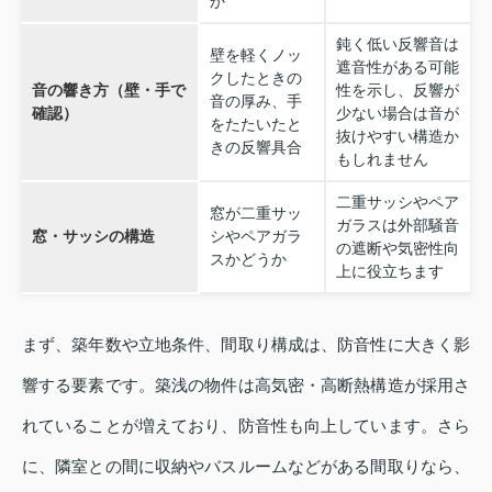
か
鈍く低い反響音は
壁を軽くノッ
遮音性がある可能
クしたときの
音の響き方（壁・手で
性を示し、反響が
音の厚み、手
確認）
少ない場合は音が
をたたいたと
抜けやすい構造か
きの反響具合
もしれません
二重サッシやペア
窓が二重サッ
ガラスは外部騒音
窓・サッシの構造
シやペアガラ
の遮断や気密性向
スかどうか
上に役立ちます
まず、築年数や立地条件、間取り構成は、防音性に大きく影
響する要素です。築浅の物件は高気密・高断熱構造が採用さ
れていることが増えており、防音性も向上しています。さら
に、隣室との間に収納やバスルームなどがある間取りなら、