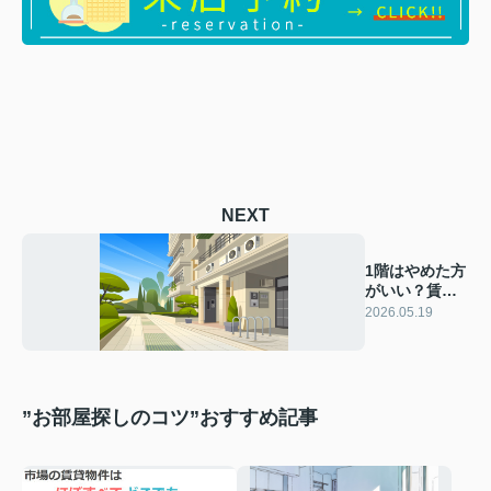
NEXT
1階はやめた方
がいい？賃貸
選びの注意点
2026.05.19
と判断基準を
解説！
”お部屋探しのコツ”おすすめ記事