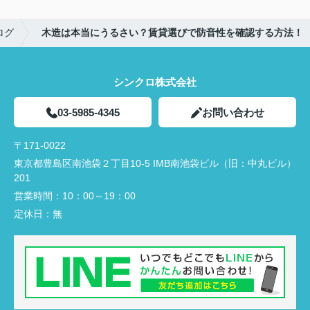
ログ
木造は本当にうるさい？賃貸選びで防音性を確認する方法！
シンクロ株式会社
03-5985-4345
お問い合わせ
〒171-0022
東京都豊島区南池袋２丁目10-5 IMB南池袋ビル（旧：中丸ビル）
201
営業時間：
10：00～19：00
定休日：
無