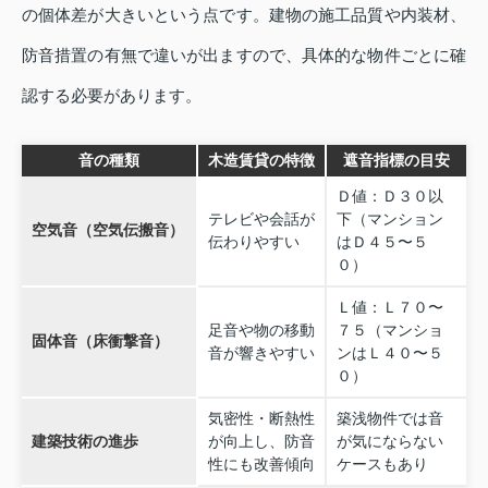
の個体差が大きいという点です。建物の施工品質や内装材、
防音措置の有無で違いが出ますので、具体的な物件ごとに確
認する必要があります。
音の種類
木造賃貸の特徴
遮音指標の目安
Ｄ値：Ｄ３０以
テレビや会話が
下（マンション
空気音（空気伝搬音）
伝わりやすい
はＤ４５〜５
０）
Ｌ値：Ｌ７０〜
足音や物の移動
７５（マンショ
固体音（床衝撃音）
音が響きやすい
ンはＬ４０〜５
０）
気密性・断熱性
築浅物件では音
建築技術の進歩
が向上し、防音
が気にならない
性にも改善傾向
ケースもあり