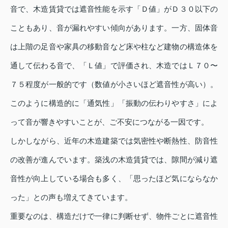
音で、木造賃貸では遮音性能を示す「Ｄ値」がＤ３０以下の
こともあり、音が漏れやすい傾向があります。一方、固体音
は上階の足音や家具の移動音など床や柱など建物の構造体を
通して伝わる音で、「Ｌ値」で評価され、木造ではＬ７０〜
７５程度が一般的です（数値が小さいほど遮音性が高い）。
このように構造的に「通気性」「振動の伝わりやすさ」によ
って音が響きやすいことが、ご不安につながる一因です。
しかしながら、近年の木造建築では気密性や断熱性、防音性
の改善が進んでいます。築浅の木造賃貸では、隙間が減り遮
音性が向上している場合も多く、「思ったほど気にならなか
った」との声も増えてきています。
重要なのは、構造だけで一律に判断せず、物件ごとに遮音性