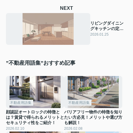
NEXT
リビングダイニン
グキッチンの定義
とは？賃貸選びで
2026.01.25
知っておきたいポ
イントをご紹介！
”不動産用語集”おすすめ記事
不動産用語集
不動産用語集
顔認証オートロックの特徴と
バリアフリー物件の特徴を知り
は？賃貸で得られるメリットと
たい方必見！メリットや選び方
セキュリティ性をご紹介！
も解説！
2026.02.10
2026.02.08