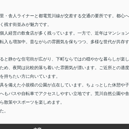
里・舎人ライナーと都電荒川線が交差する交通の要所です。都心
く残す街並みが魅力です。
個人経営の飲食店が多く残っています。一方で、近年はマンショ
転入も増加中。昔ながらの雰囲気を保ちつつ、多様な世代が共存
ると静かな住宅街が広がり、下町ならではの穏やかな暮らしが楽
ため、夜間は比較的落ち着いた雰囲気が漂います。ご近所との適
を持ちたい方に向いています。
具を備えた小規模の公園が点在しています。ちょっとした休憩や
へもバスや自転車でアクセスしやすい立地です。荒川自然公園や
ら散策やスポーツを楽しめます。
た。