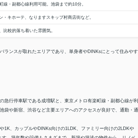
町線・副都心線利用可能。池袋まで約10分。
Aドン・キホーテ、なりますスキップ村商店街など。
、比較的落ち着いた雰囲気。
バランスが取れたエリアであり、単身者やDINKsにとって住みやす
の急行停車駅である成増駅と、東京メトロ有楽町線・副都心線が
池袋や新宿、渋谷など主要エリアへのアクセスが良好で、通勤・
K、カップルやDINKs向けの1LDK、ファミリー向けの2LDKや
います。築年数や設備もさまざまで、新築や築浅の物件から、リノベ