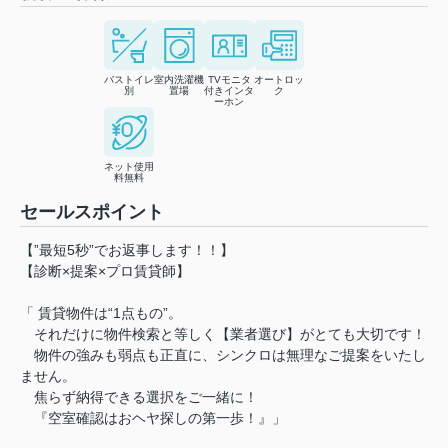
バストイレ
室内洗濯機
TVモニタ
オートロッ
別
置場
付きインタ
ク
ーホン
ネット使用
料無料
セールスポイント
【”最短5秒”でお返事します！！】
【診断×提案×プロ賃貸師】
「 賃貸物件は“1点もの”。
それだけに物件検索と等しく【業者選び】がとても大切です！
物件の強みも弱点も正直に、シンクロは無理なご提案をいたし
ません。
焦らず納得できる選択をご一緒に！
『空室確認はおヘヤ探しの第一歩！』」