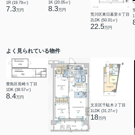
1K (20.05㎡)
1R (19.79㎡)
8.3
7.3
万円
万円
荒川区東日暮里６丁目
1
2LDK (50.01㎡)
22.5
万円
よく見られている物件
豊島区長崎５丁目
1DK (38.57㎡)
8.4
万円
文京区千駄木２丁目
1LDK (31.27㎡)
18
万円