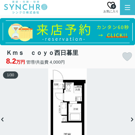
0
お気に入り
Ｋｍｓ ｃｏｙｏ西日暮里
8.2
万円
管理/共益費 4,000円
1
/
30