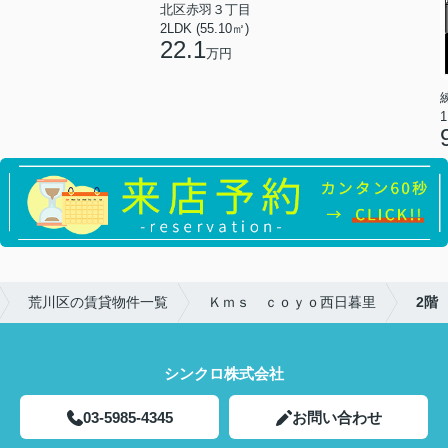
北区赤羽３丁目
2LDK (55.10㎡)
22.1
万円
1
荒川区の賃貸物件一覧
Ｋｍｓ ｃｏｙｏ西日暮里
2階
シンクロ株式会社
03-5985-4345
お問い合わせ