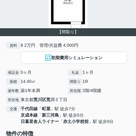
【間取り】
8.2万円 管理/共益費 4,000円
賃料
初期費用シミュレーション
0ヶ月
1ヶ月
保証金
礼金
14.40㎡
1R
面積
間取り
築1年未満
2階/4階建
築年数
所在階
東京都
荒川区
荒川
５丁目
所在地
千代田線
「
町屋
」駅 徒歩7分
交通
京成本線
「
新三河島
」駅 徒歩5分
日暮里舎人ライナー
「
赤土小学校前
」駅 徒歩9分
物件の特徴