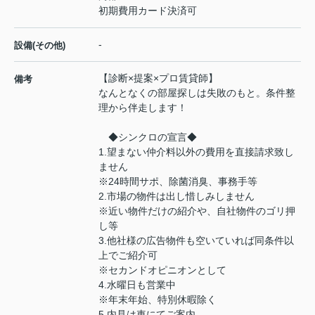
初期費用カード決済可
-
設備(その他)
【診断×提案×プロ賃貸師】
備考
なんとなくの部屋探しは失敗のもと。条件整
理から伴走します！
◆シンクロの宣言◆
1.望まない仲介料以外の費用を直接請求致し
ません
※24時間サポ、除菌消臭、事務手等
2.市場の物件は出し惜しみしません
※近い物件だけの紹介や、自社物件のゴリ押
し等
3.他社様の広告物件も空いていれば同条件以
上でご紹介可
※セカンドオピニオンとして
4.水曜日も営業中
※年末年始、特別休暇除く
5.内見は車にてご案内