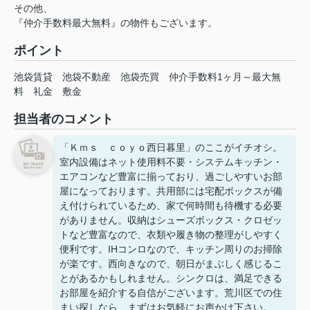
その他、
『仲介手数料最大無料』の物件もございます。
ポイント
池袋賃貸
池袋不動産
池袋売買
仲介手数料1ヶ月～最大無
料
礼金
敷金
担当者のコメント
「Ｋｍｓ ｃｏｙｏ西日暮里」のここがイチオシ。
室内設備はネット使用料不要・システムキッチン・
エアコンなど豊富に揃っており、過ごしやすいお部
屋になっております。共用部には宅配ボックスが備
え付けられているため、家で何時間も待機する必要
がありません。収納はシューズボックス・クロゼッ
トなど豊富なので、衣類や履き物の整理がしやすく
便利です。IHコンロなので、キッチン周りのお掃除
が楽です。西向きなので、朝日がまぶしく感じるこ
とがあるかもしれません。シンクロは、満足できる
お部屋を紹介する自信がございます。荒川区での住
まい探しなら、まずはお気軽にお声かけ下さい。