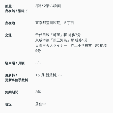
2階 / 2階 / 4階建
部屋 /
所在階 / 階建て
東京都
荒川区
荒川
５丁目
所在地
千代田線
「
町屋
」駅 徒歩7分
交通
京成本線
「
新三河島
」駅 徒歩5分
日暮里舎人ライナー
「
赤土小学校前
」駅 徒歩
9分
- / -
駐車場 / 月額
1ヶ月(新賃料) / -
更新料 /
更新事務手数料
2年
契約期間
居住中
現況