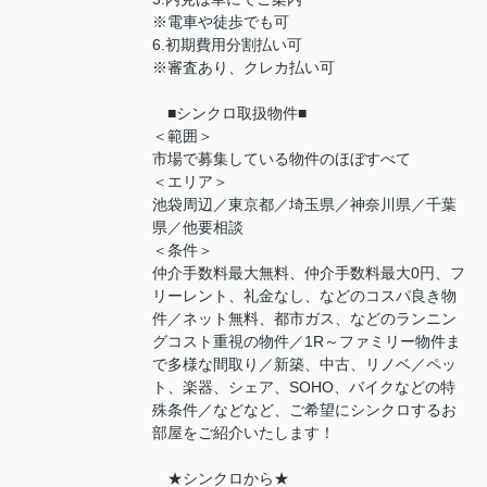
※電車や徒歩でも可
6.初期費用分割払い可
※審査あり、クレカ払い可
■シンクロ取扱物件■
＜範囲＞
市場で募集している物件のほぼすべて
＜エリア＞
池袋周辺／東京都／埼玉県／神奈川県／千葉
県／他要相談
＜条件＞
仲介手数料最大無料、仲介手数料最大0円、フ
リーレント、礼金なし、などのコスパ良き物
件／ネット無料、都市ガス、などのランニン
グコスト重視の物件／1R～ファミリー物件ま
で多様な間取り／新築、中古、リノベ／ペッ
ト、楽器、シェア、SOHO、バイクなどの特
殊条件／などなど、ご希望にシンクロするお
部屋をご紹介いたします！
★シンクロから★