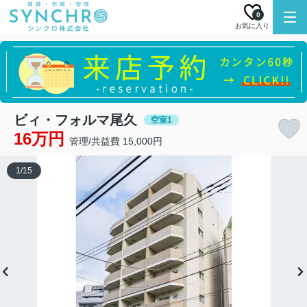
0
お気に入り
ビィ・フォルマ尾久
空室1
16万円
管理/共益費 15,000円
1
/
15