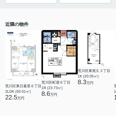
近隣の物件
荒川区東尾久３丁目
1K (20.05㎡)
8.3
荒川区町屋６丁目
万円
荒川区東日暮里６丁目
1R (23.73㎡)
2LDK (50.01㎡)
1
8.6
万円
22.5
万円