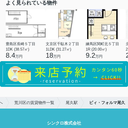
よく見られている物件
豊島区長崎５丁目
文京区千駄木２丁目
練馬区関町北５丁目
1DK (38.57㎡)
1LDK (31.27㎡)
1R (20.00㎡)
2
8.4
18
9.2
万円
万円
万円
へ
荒川区の賃貸物件一覧
尾久駅
ビィ・フォルマ尾久
シンクロ株式会社