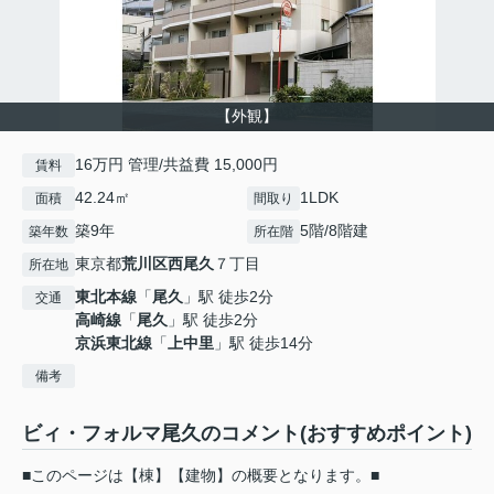
【外観】
16万円 管理/共益費 15,000円
賃料
42.24㎡
1LDK
面積
間取り
築9年
5階/8階建
築年数
所在階
東京都
荒川区
西尾久
７丁目
所在地
東北本線
「
尾久
」駅 徒歩2分
交通
高崎線
「
尾久
」駅 徒歩2分
京浜東北線
「
上中里
」駅 徒歩14分
備考
ビィ・フォルマ尾久のコメント(おすすめポイント)
■このページは【棟】【建物】の概要となります。■