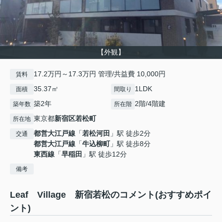
【外観】
17.2万円～17.3万円 管理/共益費 10,000円
賃料
35.37㎡
1LDK
面積
間取り
築2年
2階/4階建
築年数
所在階
東京都
新宿区
若松町
所在地
都営大江戸線
「
若松河田
」駅 徒歩2分
交通
都営大江戸線
「
牛込柳町
」駅 徒歩8分
東西線
「
早稲田
」駅 徒歩12分
備考
Leaf Village 新宿若松のコメント(おすすめポイ
ント)