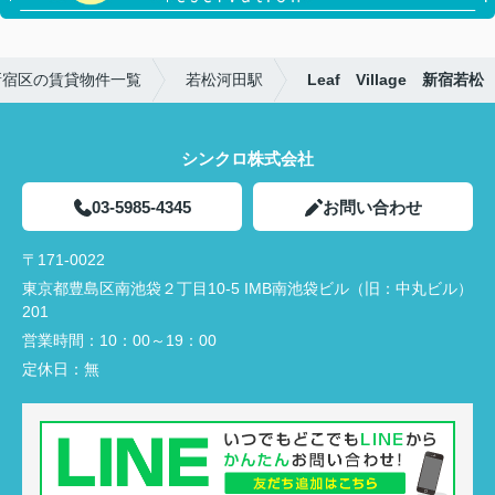
新宿区の賃貸物件一覧
若松河田駅
Leaf Village 新宿若松
シンクロ株式会社
03-5985-4345
お問い合わせ
〒171-0022
東京都豊島区南池袋２丁目10-5 IMB南池袋ビル（旧：中丸ビル）
201
営業時間：
10：00～19：00
定休日：
無