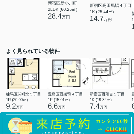
新宿区新小川町
新宿区高田馬場４丁目
2LDK (60.25㎡)
1K (25.44㎡)
28.4
14.7
万円
万円
1
よく見られている物件
練馬区関町北５丁目
豊島区西巣鴨４丁目
新宿区西落合１丁目
1R (20.00㎡)
1R (15.01㎡)
1K (19.32㎡)
1
9.2
6.6
7.4
万円
万円
万円