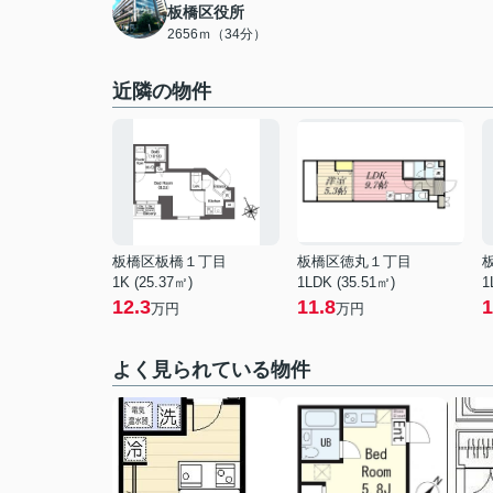
板橋区役所
2656ｍ（34分）
近隣の物件
板橋区板橋１丁目
板橋区徳丸１丁目
1K (25.37㎡)
1LDK (35.51㎡)
1
12.3
11.8
1
万円
万円
よく見られている物件