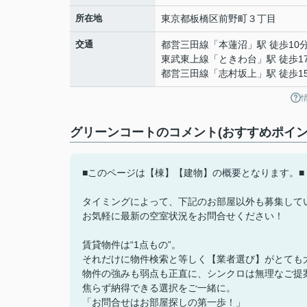
所在地
東京都
板橋区
前野町
３丁目
交通
都営三田線
「
本蓮沼
」駅 徒歩10
東武東上線
「
ときわ台
」駅 徒歩1
都営三田線
「
志村坂上
」駅 徒歩1
グリーンコートのコメント(おすすめポイン
■このページは【棟】【建物】の概要となります。■
タイミングによって、下記のお部屋以外も募集して
お気軽に最新の空室状況をお問合せください！
賃貸物件は“1点もの”。
それだけに物件検索と等しく【業者選び】がとても
物件の強みも弱点も正直に、シンクロは無理なご提
焦らず納得できる選択をご一緒に。
「お問合せはお部屋探しの第一歩！」