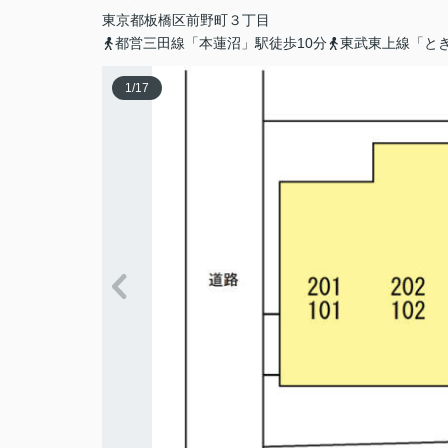
東京都
板橋区
前野町
３丁目
都営三田線「本蓮沼」駅徒歩10分
東武東上線「とき
1
/
17