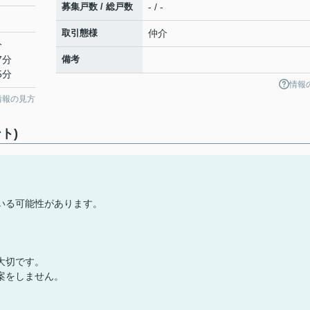
募集戸数 / 総戸数
- / -
取引態様
仲介
分
7分
備考
5分
情報
情報の見方
ト)
いる可能性があります。
大切です。
案をしません。