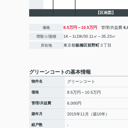
【区画図】
8.5万円～10.5万円
管理/共益費
6
価格
1K～1LDK/30.11㎡～35.23㎡
間取り/面積
東京都
板橋区
前野町
３丁目
所在地
グリーンコートの基本情報
物件名
グリーンコート
価格
8.5万円～10.5万円
管理/共益費
6,000円
築年月
2015年11月（築10年）
総戸数
-