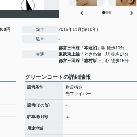
,000円
2015年11月(築10年)
築年
-
駐車
都営三田線
「
本蓮沼
」駅 徒歩10分
東武東上線
「
ときわ台
」駅 徒歩17分
交通
都営三田線
「
志村坂上
」駅 徒歩15分
グリーンコートの詳細情報
設備条件
耐震構造
光ファイバー
設備(その他)
-
駐車場/月額
-/-
用途地域
-