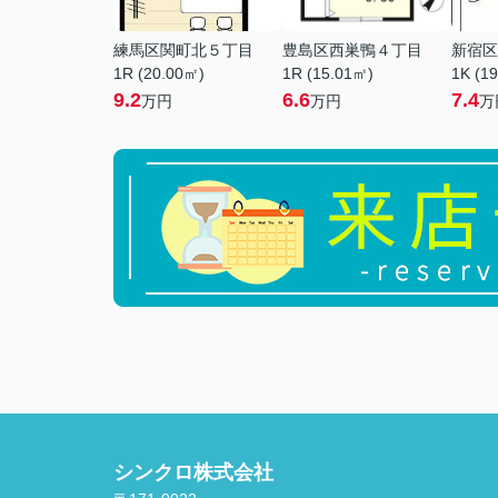
練馬区関町北５丁目
豊島区西巣鴨４丁目
新宿区
1R (20.00㎡)
1R (15.01㎡)
1K (1
9.2
6.6
7.4
万円
万円
万
シンクロ株式会社