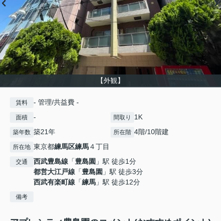
【外観】
- 管理/共益費 -
賃料
-
1K
面積
間取り
築21年
4階/10階建
築年数
所在階
東京都
練馬区
練馬
４丁目
所在地
西武豊島線
「
豊島園
」駅 徒歩1分
交通
都営大江戸線
「
豊島園
」駅 徒歩3分
西武有楽町線
「
練馬
」駅 徒歩12分
備考