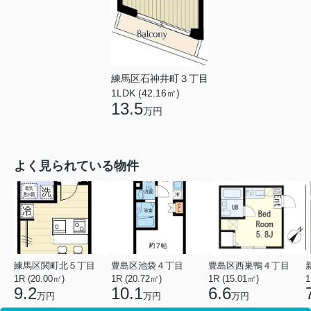
練馬区石神井町３丁目
1LDK (42.16㎡)
13.5
万円
よく見られている物件
練馬区関町北５丁目
豊島区池袋４丁目
豊島区西巣鴨４丁目
1R (20.00㎡)
1R (20.72㎡)
1R (15.01㎡)
1
9.2
10.1
6.6
万円
万円
万円