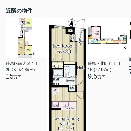
近隣の物件
練馬区南大泉４丁目
練馬区北町６丁目
1
2LDK (54.65㎡)
1K (27.97㎡)
15
9.5
万円
万円