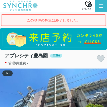
0
お気に入り
この物件の募集は終了しました。
アプレシティ豊島園
空室0
-
管理/共益費 -
1
/
5