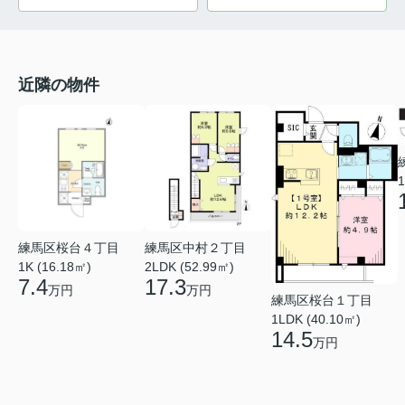
近隣の物件
1
練馬区桜台４丁目
練馬区中村２丁目
1K (16.18㎡)
2LDK (52.99㎡)
7.4
17.3
万円
万円
練馬区桜台１丁目
1LDK (40.10㎡)
14.5
万円