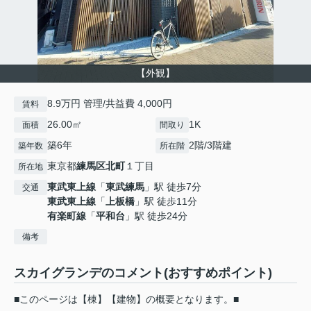
【外観】
8.9万円 管理/共益費 4,000円
賃料
26.00㎡
1K
面積
間取り
築6年
2階/3階建
築年数
所在階
東京都
練馬区
北町
１丁目
所在地
東武東上線
「
東武練馬
」駅 徒歩7分
交通
東武東上線
「
上板橋
」駅 徒歩11分
有楽町線
「
平和台
」駅 徒歩24分
備考
スカイグランデのコメント(おすすめポイント)
■このページは【棟】【建物】の概要となります。■