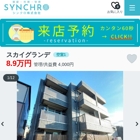
0
お気に入り
スカイグランデ
空室1
8.9万円
管理/共益費 4,000円
1
/
12