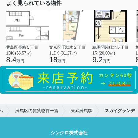
よく見られている物件
豊島区長崎５丁目
文京区千駄木２丁目
練馬区関町北５丁目
1DK (38.57㎡)
1LDK (31.27㎡)
1R (20.00㎡)
1
8.4
18
9.2
万円
万円
万円
へ
練馬区の賃貸物件一覧
東武練馬駅
スカイグランデ
シンクロ株式会社