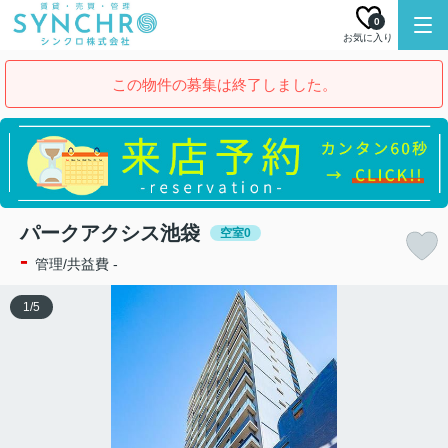
0
お気に入り
この物件の募集は終了しました。
パークアクシス池袋
空室0
-
管理/共益費 -
1
/
5