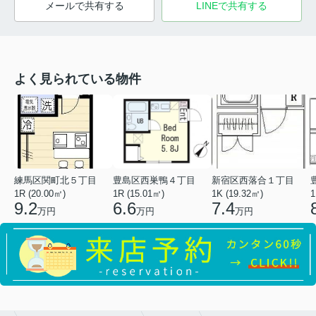
メールで共有する
LINEで共有する
よく見られている物件
練馬区関町北５丁目
豊島区西巣鴨４丁目
新宿区西落合１丁目
1R (20.00㎡)
1R (15.01㎡)
1K (19.32㎡)
1
9.2
6.6
7.4
万円
万円
万円