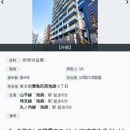
【外観】
- 管理/共益費 -
賃料
-
1K
面積
間取り
築4年
10階/19階建
築年数
所在階
東京都
豊島区
西池袋
３丁目
所在地
山手線
「
池袋
」駅 徒歩5分
交通
埼京線
「
池袋
」駅 徒歩5分
丸ノ内線
「
池袋
」駅 徒歩3分
備考