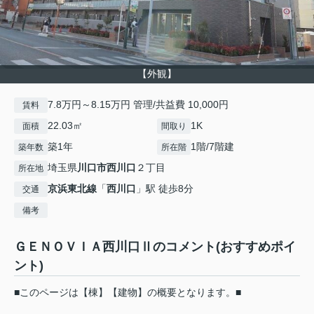
【外観】
7.8万円～8.15万円 管理/共益費 10,000円
賃料
22.03㎡
1K
面積
間取り
築1年
1階/7階建
築年数
所在階
埼玉県
川口市
西川口
２丁目
所在地
京浜東北線
「
西川口
」駅 徒歩8分
交通
備考
ＧＥＮＯＶＩＡ西川口Ⅱのコメント(おすすめポイ
ント)
■このページは【棟】【建物】の概要となります。■