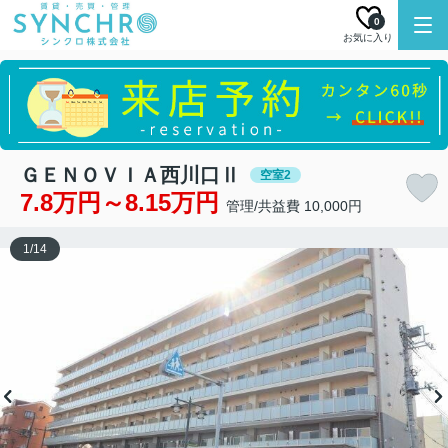
0
お気に入り
ＧＥＮＯＶＩＡ西川口Ⅱ
空室2
7.8万円～8.15万円
管理/共益費 10,000円
1
/
14