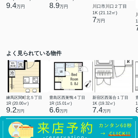
9.4
8.9
川口市川口２丁目
万円
万円
1K (21.12㎡)
7
万円
1
よく見られている物件
練馬区関町北５丁目
豊島区西巣鴨４丁目
新宿区西落合１丁目
1R (20.00㎡)
1R (15.01㎡)
1K (19.32㎡)
1
9.2
6.6
7.4
万円
万円
万円