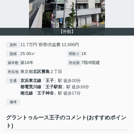
【外観】
11.7万円 管理/共益費 12,000円
賃料
25.00㎡
1K
面積
間取り
築16年
7階/8階建
築年数
所在階
東京都
北区
豊島
２丁目
所在地
京浜東北線
「
王子
」駅 徒歩10分
交通
都電荒川線
「
王子駅前
」駅 徒歩10分
南北線
「
王子神谷
」駅 徒歩17分
備考
グラントゥルース王子のコメント(おすすめポイン
ト)