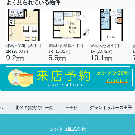
よく見られている物件
練馬区関町北５丁目
豊島区西巣鴨４丁目
豊島区池袋４丁目
1R (20.00㎡)
1R (15.01㎡)
1R (20.72㎡)
1
9.2
6.6
10.1
万円
万円
万円
へ
北区の賃貸物件一覧
王子駅
グラントゥルース王子
シンクロ株式会社