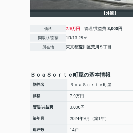
【外観】
7.9万円
管理/共益費
3,000円
価格
1R/13.28㎡
間取り/面積
東京都
荒川区
荒川
５丁目
所在地
ＢｏａＳｏｒｔｅ町屋の基本情報
物件名
ＢｏａＳｏｒｔｅ町屋
価格
7.9万円
管理/共益費
3,000円
築年月
2024年9月（築1年）
総戸数
14戸