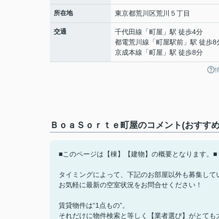
所在地
東京都
荒川区
荒川
５丁目
交通
千代田線
「
町屋
」駅 徒歩4分
都電荒川線
「
町屋駅前
」駅 徒歩8
京成本線
「
町屋
」駅 徒歩8分
ＢｏａＳｏｒｔｅ町屋のコメント(おすすめ
■このページは【棟】【建物】の概要となります。■
タイミングによって、下記のお部屋以外も募集して
お気軽に最新の空室状況をお問合せください！
賃貸物件は“1点もの”。
それだけに物件検索と等しく【業者選び】がとても