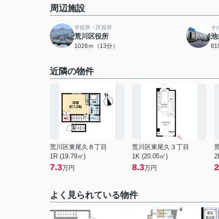
周辺施設
市役所・区役所
そ
荒川区役所
池
1026ｍ（13分）
8
近隣の物件
荒川区東尾久８丁目
荒川区東尾久３丁目
1R (19.79㎡)
1K (20.05㎡)
2
7.3
8.3
2
万円
万円
よく見られている物件