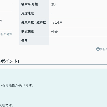
駐車場/月額
無/-
用途地域
-
分
募集戸数 / 総戸数
- / 14戸
取引態様
仲介
情報の見方
備考
情報
ポイント)
いる可能性があります。
大切です。