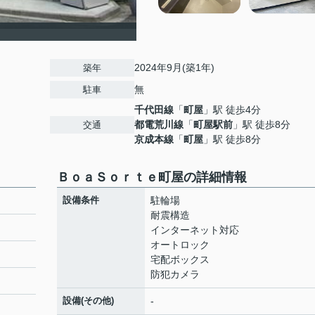
2024年9月(築1年)
築年
無
駐車
千代田線
「
町屋
」駅 徒歩4分
都電荒川線
「
町屋駅前
」駅 徒歩8分
交通
京成本線
「
町屋
」駅 徒歩8分
ＢｏａＳｏｒｔｅ町屋の詳細情報
設備条件
駐輪場
耐震構造
インターネット対応
オートロック
宅配ボックス
防犯カメラ
設備(その他)
-