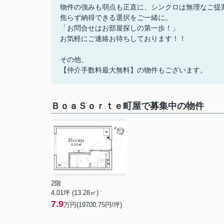
物件の強みも弱点も正直に、シンクロは無理なご提
焦らず納得できる選択をご一緒に。
「お問合せはお部屋探しの第一歩！」
お気軽にご連絡お待ちしております！！
その他、
【仲介手数料最大無料】の物件もございます。
ＢｏａＳｏｒｔｅ町屋で募集中の物件
2階
4.01坪 (13.28㎡)
7.9
万円(19700.75円/坪)