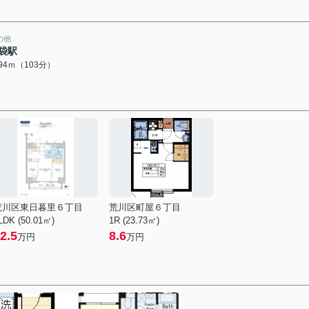
の他
袋駅
194ｍ（103分）
荒川区東日暮里６丁目
荒川区町屋６丁目
LDK (50.01㎡)
1R (23.73㎡)
2.5
8.6
万円
万円