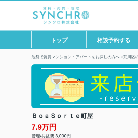
トップ
相談予約する
池袋で賃貸マンション・アパートをお探しの方へ
荒川区
ＢｏａＳｏｒｔｅ町屋
7.9万円
管理/共益費 3,000円