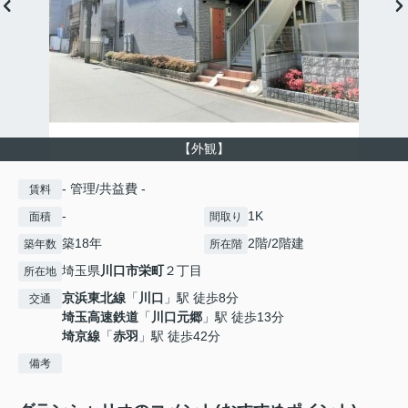
【外観】
- 管理/共益費 -
賃料
-
1K
面積
間取り
築18年
2階/2階建
築年数
所在階
埼玉県
川口市
栄町
２丁目
所在地
京浜東北線
「
川口
」駅 徒歩8分
交通
埼玉高速鉄道
「
川口元郷
」駅 徒歩13分
埼京線
「
赤羽
」駅 徒歩42分
備考