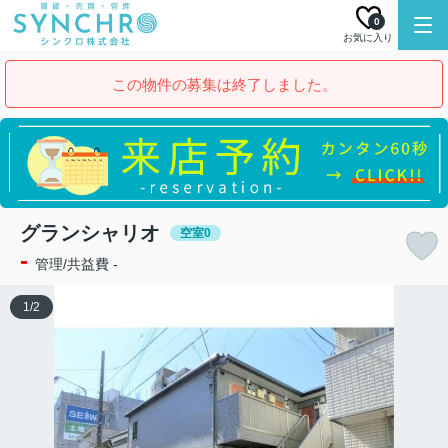
0
お気に入り
この物件の募集は終了しました。
グランシャリオ
空室0
-
管理/共益費 -
1
/
2