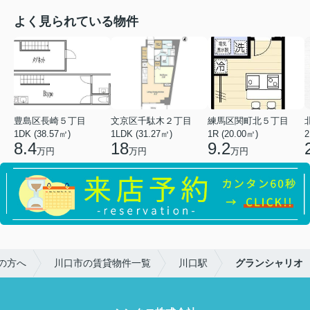
よく見られている物件
豊島区長崎５丁目
文京区千駄木２丁目
練馬区関町北５丁目
1DK (38.57㎡)
1LDK (31.27㎡)
1R (20.00㎡)
2
8.4
18
9.2
万円
万円
万円
の方へ
川口市の賃貸物件一覧
川口駅
グランシャリオ