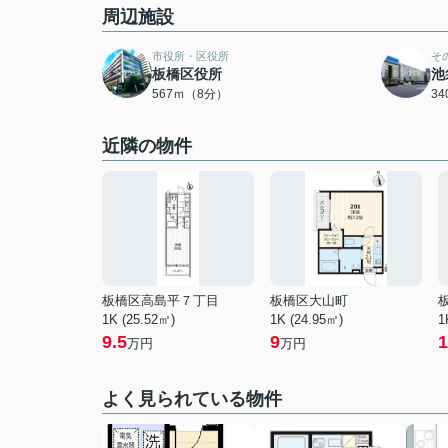
周辺施設
市役所・区役所
そ
板橋区役所
池
567ｍ（8分）
3
近隣の物件
板橋区高島平７丁目
板橋区大山町
1K (25.52㎡)
1K (24.95㎡)
1
9.5
9
1
万円
万円
よく見られている物件