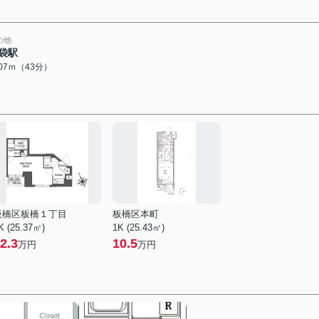
の他
袋駅
407ｍ（43分）
板橋区板橋１丁目
板橋区本町
K (25.37㎡)
1K (25.43㎡)
2.3
10.5
万円
万円