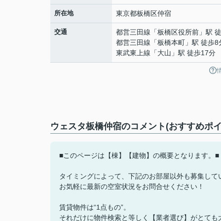
所在地
東京都
板橋区
仲宿
交通
都営三田線
「
板橋区役所前
」駅 
都営三田線
「
板橋本町
」駅 徒歩8
東武東上線
「
大山
」駅 徒歩17分
ウェスタ板橋仲宿のコメント(おすすめポイ
■このページは【棟】【建物】の概要となります。■
タイミングによって、下記のお部屋以外も募集して
お気軽に最新の空室状況をお問合せください！
賃貸物件は“1点もの”。
それだけに物件検索と等しく【業者選び】がとても