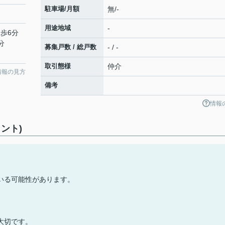
駐車場/月額
無/-
用途地域
-
徒歩6分
分
募集戸数 / 総戸数
- / -
取引態様
仲介
情報の見方
備考
情報
ント)
いる可能性があります。
大切です。