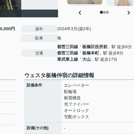
10,000円
2024年3月(築2年)
築年
無
駐車
都営三田線
「
板橋区役所前
」駅 徒歩6分
都営三田線
「
板橋本町
」駅 徒歩8分
交通
東武東上線
「
大山
」駅 徒歩17分
ウェスタ板橋仲宿の詳細情報
設備条件
エレベーター
駐輪場
耐震構造
光ファイバー
オートロック
宅配ボックス
設備(その他)
-