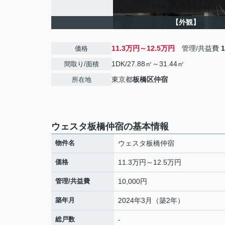
【外観】
11.3万円～12.5万円
管理/共益費
価格
1DK/27.88㎡～31.44㎡
間取り/面積
東京都
板橋区
仲宿
所在地
ウェスタ板橋仲宿の基本情報
物件名
ウェスタ板橋仲宿
価格
11.3万円～12.5万円
管理/共益費
10,000円
築年月
2024年3月（築2年）
総戸数
-