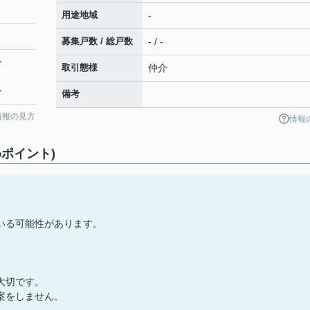
用途地域
-
募集戸数 / 総戸数
- / -
分
取引態様
仲介
分
備考
情報の見方
情報
ポイント)
いる可能性があります。
大切です。
案をしません。