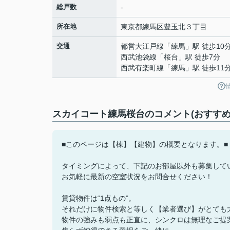
総戸数
-
所在地
東京都
練馬区
豊玉北
３丁目
交通
都営大江戸線
「
練馬
」駅 徒歩10
西武池袋線
「
桜台
」駅 徒歩7分
西武有楽町線
「
練馬
」駅 徒歩11
スカイコート練馬桜台のコメント(おすすめ
■このページは【棟】【建物】の概要となります。■
タイミングによって、下記のお部屋以外も募集して
お気軽に最新の空室状況をお問合せください！
賃貸物件は“1点もの”。
それだけに物件検索と等しく【業者選び】がとても
物件の強みも弱点も正直に、シンクロは無理なご提