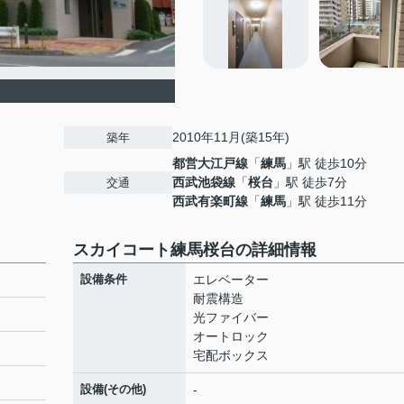
2010年11月(築15年)
築年
都営大江戸線
「
練馬
」駅 徒歩10分
西武池袋線
「
桜台
」駅 徒歩7分
交通
西武有楽町線
「
練馬
」駅 徒歩11分
スカイコート練馬桜台の詳細情報
設備条件
エレベーター
耐震構造
光ファイバー
オートロック
宅配ボックス
設備(その他)
-