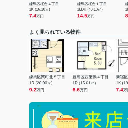
練馬区桜台４丁目
練馬区桜台１丁目
1K (16.18㎡)
1LDK (40.10㎡)
1
7.4
14.5
8
万円
万円
よく見られている物件
練馬区関町北５丁目
豊島区西巣鴨４丁目
新宿区
1R (20.00㎡)
1R (15.01㎡)
1K (1
9.2
6.6
7.4
万円
万円
万