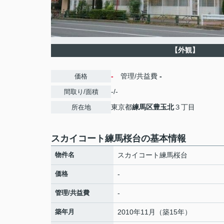
【外観】
-
管理/共益費
-
価格
-/-
間取り/面積
東京都
練馬区
豊玉北
３丁目
所在地
スカイコート練馬桜台の基本情報
物件名
スカイコート練馬桜台
価格
-
管理/共益費
-
築年月
2010年11月（築15年）