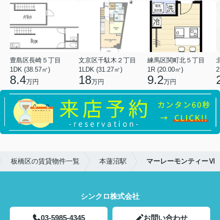
豊島区長崎５丁目
文京区千駄木２丁目
練馬区関町北５丁目
1DK (38.57㎡)
1LDK (31.27㎡)
1R (20.00㎡)
2
8.4
18
9.2
万円
万円
万円
板橋区の賃貸物件一覧
本蓮沼駅
マーレーモンティーⅥ
シンクロ株式会社
03-5985-4345
お問い合わせ