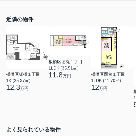
近隣の物件
板橋区徳丸１丁目
1LDK (35.51㎡)
11.8
板橋区板橋１丁目
板橋区西台１丁目
万円
1K (25.37㎡)
1LDK (41.70㎡)
12.3
12
万円
万円
1
よく見られている物件