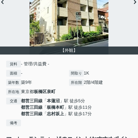
【外観】
- 管理/共益費 -
賃料
-
1K
面積
間取り
築9年
2階/4階建
築年数
所在階
東京都
板橋区
泉町
所在地
都営三田線
「
本蓮沼
」駅 徒歩5分
交通
都営三田線
「
板橋本町
」駅 徒歩11分
都営三田線
「
志村坂上
」駅 徒歩17分
備考