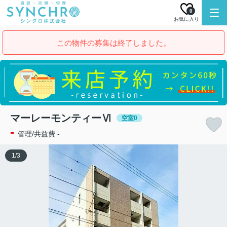
0
お気に入り
この物件の募集は終了しました。
マーレーモンティーⅥ
空室0
-
管理/共益費 -
1
/
3