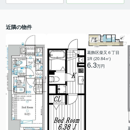
近隣の物件
葛飾区柴又６丁目
1R (20.84㎡)
6.3
万円