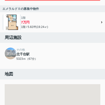
エメラルドⅡの募集中物件
1階
7万円
1階 / 5.82坪(19.24㎡)
周辺施設
その他
北千住駅
5323ｍ（67分）
地図