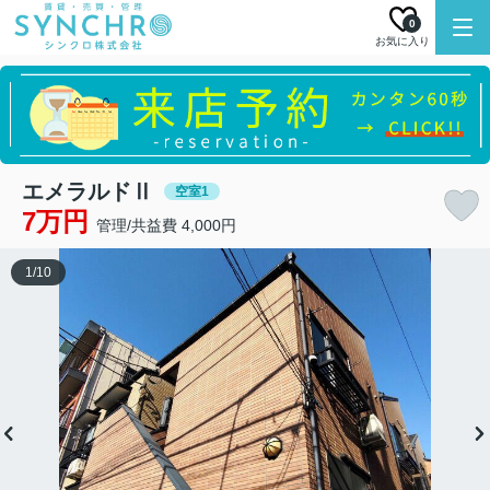
0
お気に入り
エメラルドⅡ
空室1
7万円
管理/共益費 4,000円
1
/
10