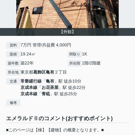
【外観】
7万円 管理/共益費 4,000円
賃料
19.24㎡
1K
面積
間取り
築22年
1階/2階建
築年数
所在階
東京都
葛飾区
亀有
２丁目
所在地
常磐緩行線
「
亀有
」駅 徒歩10分
交通
京成本線
「
お花茶屋
」駅 徒歩22分
京成本線
「
青砥
」駅 徒歩25分
備考
エメラルドⅡのコメント(おすすめポイント)
■このページは【棟】【建物】の概要となります。■