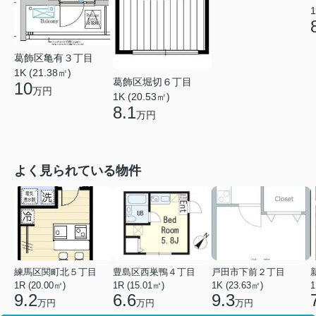
1
葛飾区亀有３丁目
1K (21.38㎡)
葛飾区堀切６丁目
10
万円
1K (20.53㎡)
8.1
万円
よく見られている物件
練馬区関町北５丁目
豊島区西巣鴨４丁目
戸田市下前２丁目
1R (20.00㎡)
1R (15.01㎡)
1K (23.63㎡)
1
9.2
6.6
9.3
万円
万円
万円