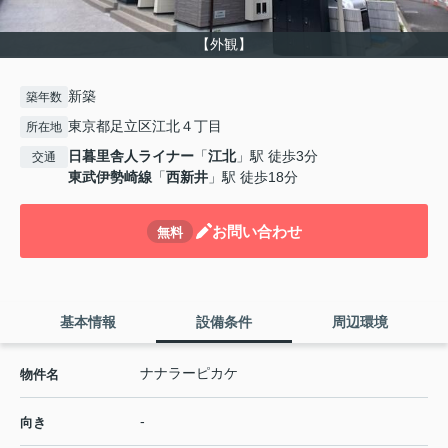
【外観】
新築
築年数
東京都足立区江北４丁目
所在地
日暮里舎人ライナー
「
江北
」駅 徒歩3分
交通
東武伊勢崎線
「
西新井
」駅 徒歩18分
お問い合わせ
無料
基本情報
設備条件
周辺環境
ナナラーピカケ
物件名
-
向き