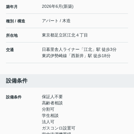
2026年6月(新築)
築年月
アパート / 木造
種別 / 構造
東京都
足立区
江北
４丁目
所在地
日暮里舎人ライナー
「
江北
」駅 徒歩3分
交通
東武伊勢崎線
「
西新井
」駅 徒歩18分
設備条件
保証人不要
設備条件
高齢者相談
分割可
学生相談
法人可
ガスコンロ設置可