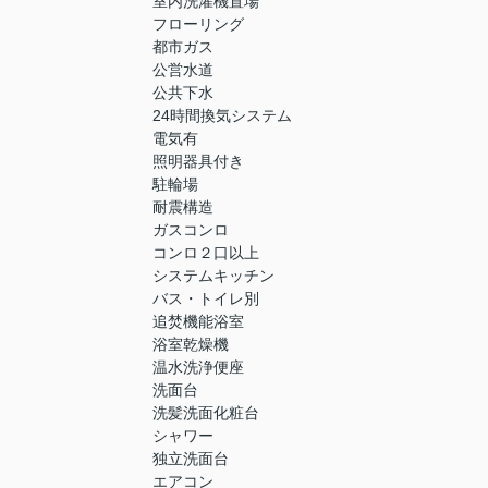
室内洗濯機置場
フローリング
都市ガス
公営水道
公共下水
24時間換気システム
電気有
照明器具付き
駐輪場
耐震構造
ガスコンロ
コンロ２口以上
システムキッチン
バス・トイレ別
追焚機能浴室
浴室乾燥機
温水洗浄便座
洗面台
洗髪洗面化粧台
シャワー
独立洗面台
エアコン