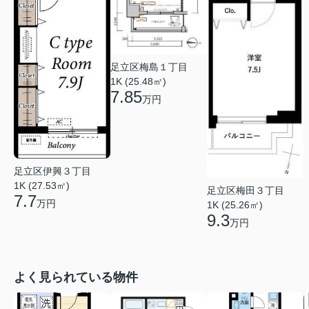
足立区梅島１丁目
1K (25.48㎡)
7.85
万円
足立区伊興３丁目
1K (27.53㎡)
足立区梅田３丁目
7.7
万円
1K (25.26㎡)
9.3
万円
よく見られている物件