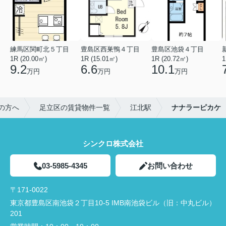
練馬区関町北５丁目
豊島区西巣鴨４丁目
豊島区池袋４丁目
1R (20.00㎡)
1R (15.01㎡)
1R (20.72㎡)
1
9.2
6.6
10.1
万円
万円
万円
の方へ
足立区の賃貸物件一覧
江北駅
ナナラーピカケ
シンクロ株式会社
03-5985-4345
お問い合わせ
〒171-0022
東京都豊島区南池袋２丁目10-5 IMB南池袋ビル（旧：中丸ビル）
201