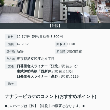
【外観】
12.1万円 管理/共益費 3,300円
賃料
42.20㎡
1LDK
面積
間取り
新築
3階/3階建
築年数
所在階
東京都
足立区
江北
４丁目
所在地
日暮里舎人ライナー
「
江北
」駅 徒歩3分
交通
東武伊勢崎線
「
西新井
」駅 徒歩18分
日暮里舎人ライナー
「
高野
」駅 徒歩11分
備考
ナナラーピカケのコメント(おすすめポイント)
■このページは【棟】【建物】の概要となります。■