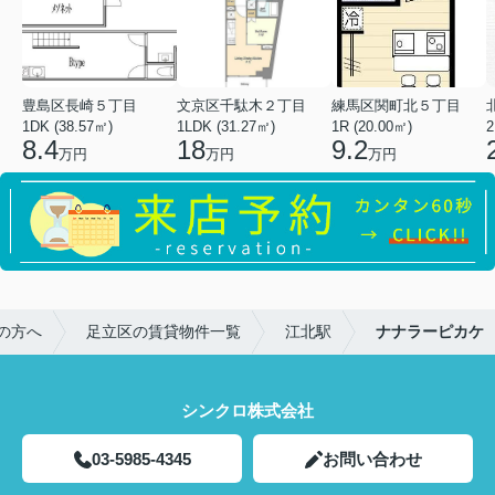
豊島区長崎５丁目
文京区千駄木２丁目
練馬区関町北５丁目
1DK (38.57㎡)
1LDK (31.27㎡)
1R (20.00㎡)
2
8.4
18
9.2
万円
万円
万円
の方へ
足立区の賃貸物件一覧
江北駅
ナナラーピカケ
シンクロ株式会社
03-5985-4345
お問い合わせ