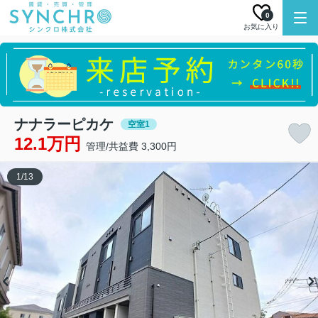
0
お気に入り
ナナラーピカケ
空室1
12.1万円
管理/共益費 3,300円
1
/
13