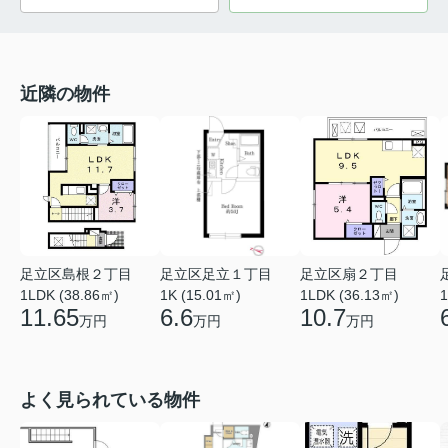
近隣の物件
足立区島根２丁目
足立区足立１丁目
足立区扇２丁目
1LDK (38.86㎡)
1K (15.01㎡)
1LDK (36.13㎡)
1
11.65
6.6
10.7
万円
万円
万円
よく見られている物件