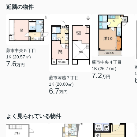
近隣の物件
蕨市中央５丁目
1K (20.57㎡)
蕨市中央４丁目
7.6
万円
1K (26.77㎡)
1
7.2
万円
蕨市塚越７丁目
1K (20.00㎡)
6.7
万円
よく見られている物件