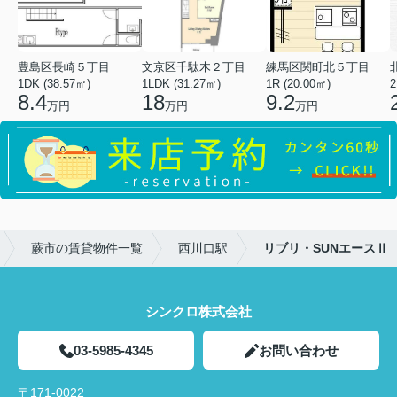
豊島区長崎５丁目
文京区千駄木２丁目
練馬区関町北５丁目
1DK (38.57㎡)
1LDK (31.27㎡)
1R (20.00㎡)
2
8.4
18
9.2
万円
万円
万円
蕨市の賃貸物件一覧
西川口駅
リブリ・SUNエースⅡ
シンクロ株式会社
03-5985-4345
お問い合わせ
〒171-0022