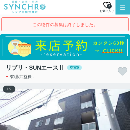
0
お気に入り
この物件の募集は終了しました。
リブリ・SUNエースⅡ
空室0
-
管理/共益費 -
1
/
2