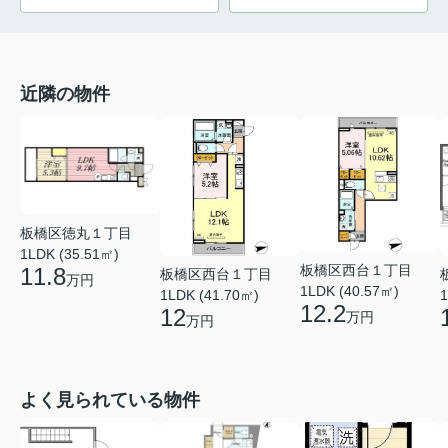
近隣の物件
板橋区徳丸１丁目
1LDK (35.51㎡)
板橋区西台１丁目
11.8
板橋区西台１丁目
万円
1LDK (40.57㎡)
1LDK (41.70㎡)
1
12.2
12
万円
万円
よく見られている物件