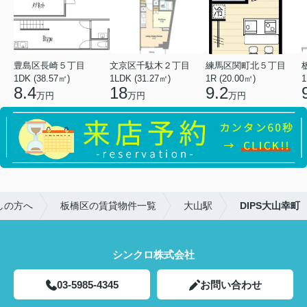
豊島区長崎５丁目
文京区千駄木２丁目
練馬区関町北５丁目
1DK (38.57㎡)
1LDK (31.27㎡)
1R (20.00㎡)
1
8.4
18
9.2
万円
万円
万円
しの方へ
板橋区の賃貸物件一覧
大山駅
DIPS大山幸町
シンクロ株式会社
03-5985-4345
お問い合わせ