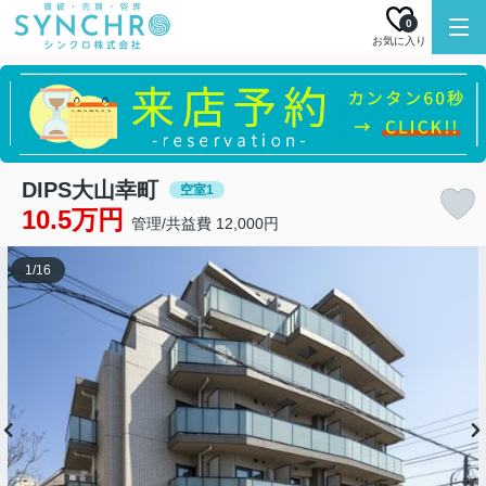
0
お気に入り
DIPS大山幸町
空室1
10.5万円
管理/共益費 12,000円
1
/
16