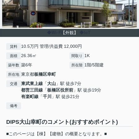
【外観】
10.5万円 管理/共益費 12,000円
賃料
26.36㎡
1K
面積
間取り
築6年
1階/5階建
築年数
所在階
東京都
板橋区
幸町
所在地
東武東上線
「
大山
」駅 徒歩7分
交通
都営三田線
「
板橋区役所前
」駅 徒歩19分
有楽町線
「
千川
」駅 徒歩21分
備考
DIPS大山幸町のコメント(おすすめポイント)
■このページは【棟】【建物】の概要となります。■