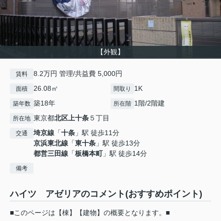
【外観】
8.2万円 管理/共益費 5,000円
賃料
26.08㎡
1K
面積
間取り
築18年
1階/2階建
築年数
所在階
東京都
北区
上十条
５丁目
所在地
埼京線
「
十条
」駅 徒歩11分
交通
京浜東北線
「
東十条
」駅 徒歩13分
都営三田線
「
板橋本町
」駅 徒歩14分
備考
ハイツ アゼリアのコメント(おすすめポイント)
■このページは【棟】【建物】の概要となります。■