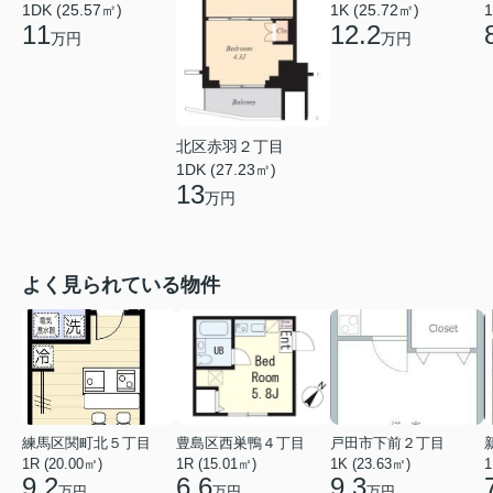
1DK (25.57㎡)
1
1K (25.72㎡)
11
12.2
万円
万円
北区赤羽２丁目
1DK (27.23㎡)
13
万円
よく見られている物件
練馬区関町北５丁目
豊島区西巣鴨４丁目
戸田市下前２丁目
1R (20.00㎡)
1R (15.01㎡)
1K (23.63㎡)
1
9.2
6.6
9.3
万円
万円
万円