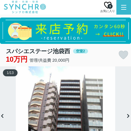
0
お気に入り
スパシエステージ池袋西
空室2
10万円
管理/共益費 20,000円
1
/
13