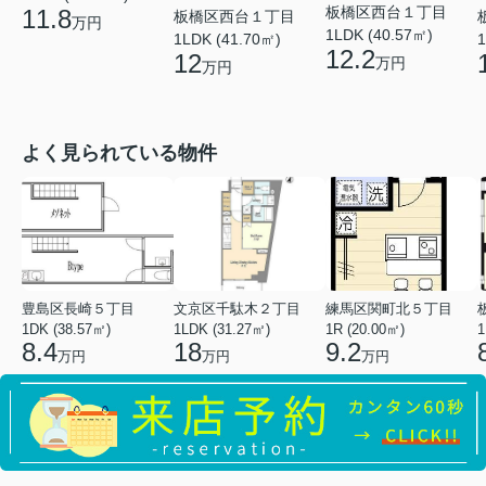
板橋区西台１丁目
11.8
板橋区西台１丁目
万円
1LDK (40.57㎡)
1LDK (41.70㎡)
1
12.2
12
万円
万円
よく見られている物件
豊島区長崎５丁目
文京区千駄木２丁目
練馬区関町北５丁目
1DK (38.57㎡)
1LDK (31.27㎡)
1R (20.00㎡)
1
8.4
18
9.2
万円
万円
万円