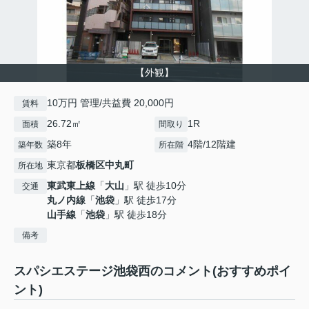
【外観】
10万円 管理/共益費 20,000円
賃料
26.72㎡
1R
面積
間取り
築8年
4階/12階建
築年数
所在階
東京都
板橋区
中丸町
所在地
東武東上線
「
大山
」駅 徒歩10分
交通
丸ノ内線
「
池袋
」駅 徒歩17分
山手線
「
池袋
」駅 徒歩18分
備考
スパシエステージ池袋西のコメント(おすすめポイ
ント)