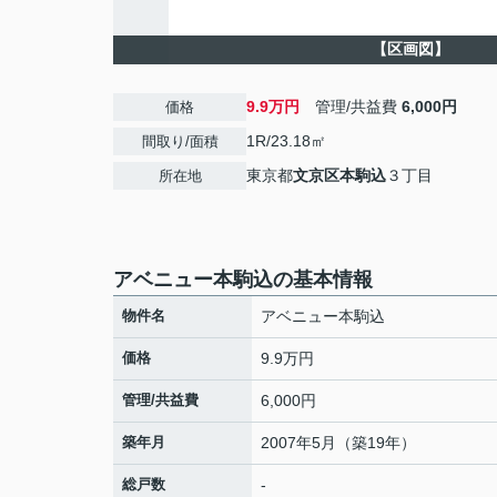
【区画図】
9.9万円
管理/共益費
6,000円
価格
1R/23.18㎡
間取り/面積
東京都
文京区
本駒込
３丁目
所在地
アベニュー本駒込の基本情報
物件名
アベニュー本駒込
価格
9.9万円
管理/共益費
6,000円
築年月
2007年5月（築19年）
総戸数
-