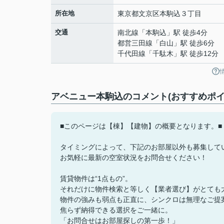
所在地
東京都
文京区
本駒込
３丁目
交通
南北線
「
本駒込
」駅 徒歩4分
都営三田線
「
白山
」駅 徒歩6分
千代田線
「
千駄木
」駅 徒歩12分
アベニュー本駒込のコメント(おすすめポイ
■このページは【棟】【建物】の概要となります。■
タイミングによって、下記のお部屋以外も募集して
お気軽に最新の空室状況をお問合せください！
賃貸物件は“1点もの”。
それだけに物件検索と等しく【業者選び】がとても
物件の強みも弱点も正直に、シンクロは無理なご提
焦らず納得できる選択をご一緒に。
「お問合せはお部屋探しの第一歩！」