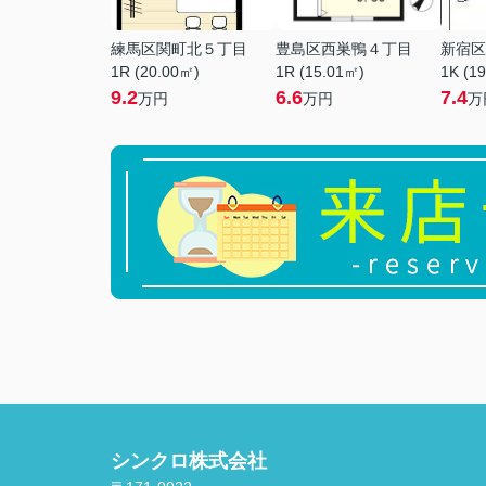
練馬区関町北５丁目
豊島区西巣鴨４丁目
新宿区
1R (20.00㎡)
1R (15.01㎡)
1K (1
9.2
6.6
7.4
万円
万円
万
シンクロ株式会社