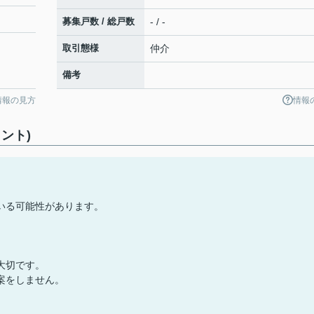
募集戸数 / 総戸数
- / -
取引態様
仲介
備考
情報の見方
情報
ント)
いる可能性があります。
大切です。
案をしません。