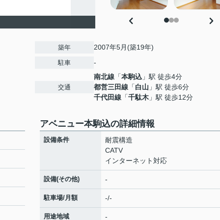
2007年5月(築19年)
築年
-
駐車
南北線
「
本駒込
」駅 徒歩4分
都営三田線
「
白山
」駅 徒歩6分
交通
千代田線
「
千駄木
」駅 徒歩12分
アベニュー本駒込の詳細情報
設備条件
耐震構造
CATV
インターネット対応
設備(その他)
-
駐車場/月額
-/-
用途地域
-