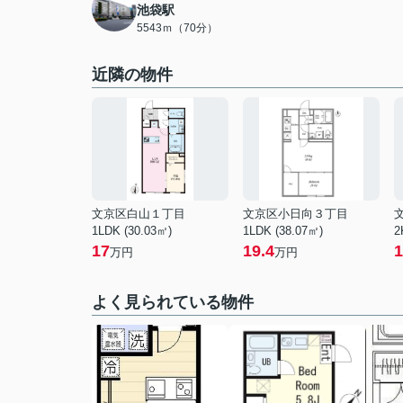
池袋駅
5543ｍ（70分）
近隣の物件
文京区白山１丁目
文京区小日向３丁目
1LDK (30.03㎡)
1LDK (38.07㎡)
2
17
19.4
1
万円
万円
よく見られている物件