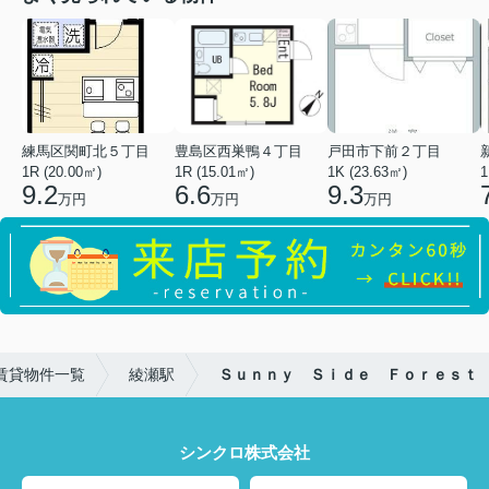
練馬区関町北５丁目
豊島区西巣鴨４丁目
戸田市下前２丁目
1R (20.00㎡)
1R (15.01㎡)
1K (23.63㎡)
1
9.2
6.6
9.3
万円
万円
万円
賃貸物件一覧
綾瀬駅
Ｓｕｎｎｙ Ｓｉｄｅ Ｆｏｒｅｓｔ
シンクロ株式会社