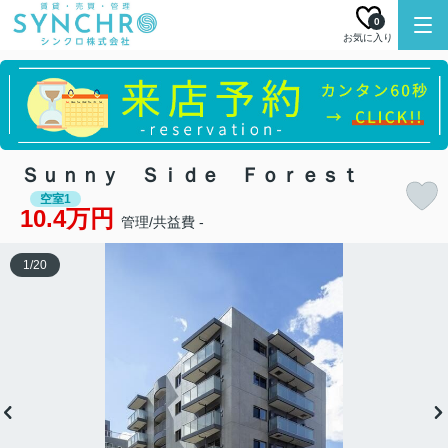
0
お気に入り
Ｓｕｎｎｙ Ｓｉｄｅ Ｆｏｒｅｓｔ
空室1
10.4万円
管理/共益費 -
1
/
20