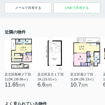
メールで共有する
LINEで共有する
近隣の物件
足立区島根２丁目
足立区足立１丁目
足立区扇２丁目
1LDK (38.86㎡)
1K (15.01㎡)
1LDK (36.13㎡)
1
11.65
6.6
10.7
万円
万円
万円
よく見られている物件