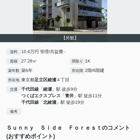
【外観】
10.4万円 管理/共益費 -
賃料
27.28㎡
1K
面積
間取り
築6年
2階/6階建
築年数
所在階
東京都
足立区
綾瀬
４丁目
所在地
千代田線
「
綾瀬
」駅 徒歩9分
交通
つくばエクスプレス
「
青井
」駅 徒歩11分
千代田線
「
北綾瀬
」駅 徒歩19分
備考
Ｓｕｎｎｙ Ｓｉｄｅ Ｆｏｒｅｓｔのコメント
(おすすめポイント)