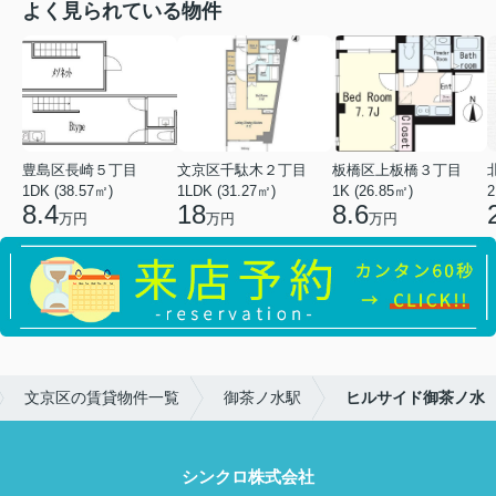
よく見られている物件
豊島区長崎５丁目
文京区千駄木２丁目
板橋区上板橋３丁目
1DK (38.57㎡)
1LDK (31.27㎡)
1K (26.85㎡)
2
8.4
18
8.6
万円
万円
万円
文京区の賃貸物件一覧
御茶ノ水駅
ヒルサイド御茶ノ水
シンクロ株式会社