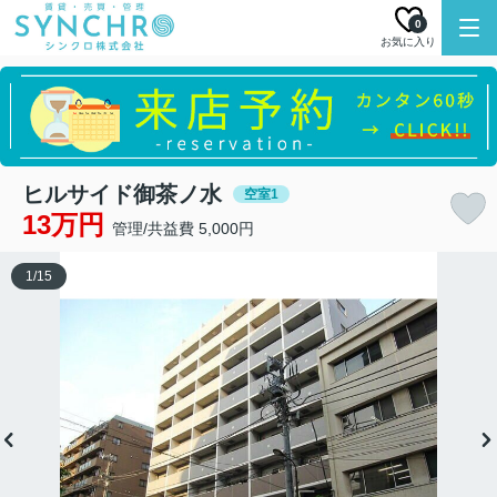
0
お気に入り
ヒルサイド御茶ノ水
空室1
13万円
管理/共益費 5,000円
1
/
15