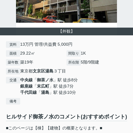
【外観】
13万円 管理/共益費 5,000円
賃料
29.22㎡
1K
面積
間取り
築19年
5階/9階建
築年数
所在階
東京都
文京区
湯島
３丁目
所在地
中央線
「
御茶ノ水
」駅 徒歩8分
交通
銀座線
「
末広町
」駅 徒歩7分
千代田線
「
湯島
」駅 徒歩10分
備考
ヒルサイド御茶ノ水のコメント(おすすめポイント)
■このページは【棟】【建物】の概要となります。■