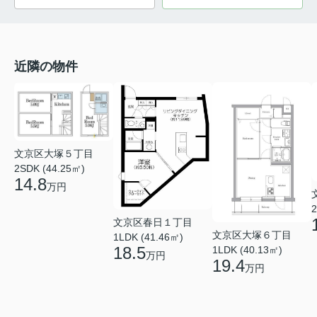
近隣の物件
文京区大塚５丁目
2SDK (44.25㎡)
14.8
万円
2
文京区春日１丁目
文京区大塚６丁目
1LDK (41.46㎡)
18.5
1LDK (40.13㎡)
万円
19.4
万円